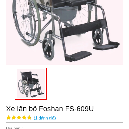
Xe lăn bô Foshan FS-609U
(
1
đánh giá
)
Giá bán :