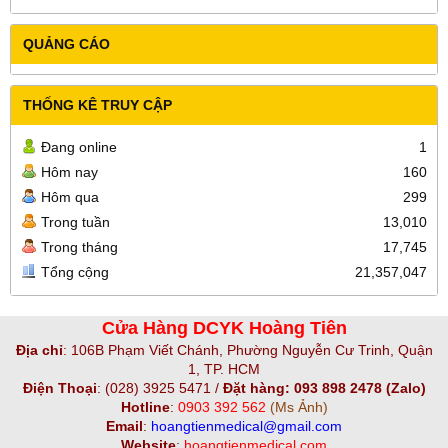
QUẢNG CÁO
THỐNG KÊ TRUY CẬP
Đang online
1
Hôm nay
160
Hôm qua
299
Trong tuần
13,010
Trong tháng
17,745
Tổng cộng
21,357,047
Cửa Hàng DCYK Hoàng Tiên
Địa chỉ
:
106B Phạm Viết Chánh, Phường Nguyễn Cư Trinh, Quận
1, TP. HCM
Điện Thoại
:
(028) 3925 5471 /
Đặt hàng: 093 898 2478 (Zalo)
Hotline
:
0903 392 562
(Ms Ảnh)
Email
:
hoangtienmedical@gmail.com
Website
:
hoangtienmedical.com