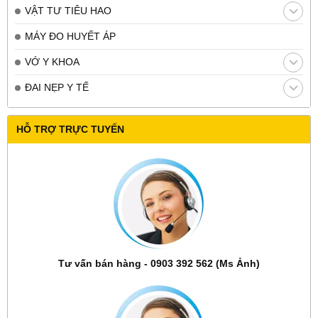
VẬT TƯ TIÊU HAO
MÁY ĐO HUYẾT ÁP
VỚ Y KHOA
ĐAI NẸP Y TẾ
HỖ TRỢ TRỰC TUYẾN
Tư vấn bán hàng - 0903 392 562 (Ms Ảnh)