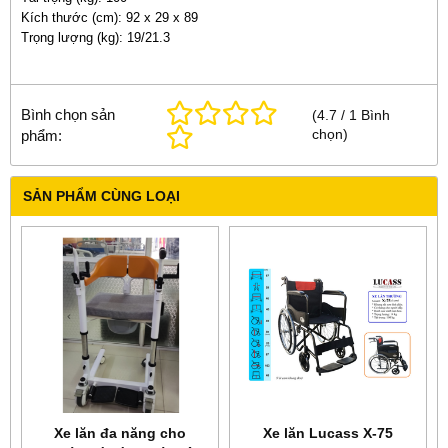
Kích thước (cm): 92 x 29 x 89
Trọng lượng (kg): 19/21.3
Bình chọn sản
(
4.7
/
1
Bình
chọn
)
phẩm:
SẢN PHẨM CÙNG LOẠI
Xe lăn đa năng cho
Xe lăn Lucass X-75