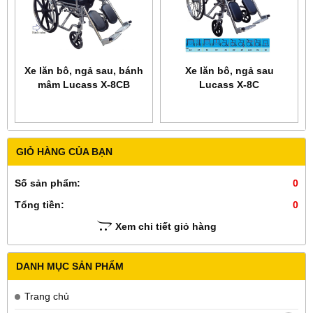
Xe lăn bô, ngả sau, bánh
Xe lăn bô, ngả sau
mâm Lucass X-8CB
Lucass X-8C
GIỎ HÀNG CỦA BẠN
Số sản phẩm:
0
Tổng tiền:
0
Xem chi tiết giỏ hàng
DANH MỤC SẢN PHẨM
Trang chủ