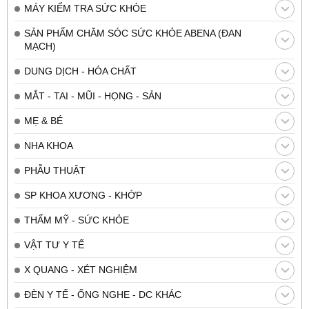
MÁY KIỂM TRA SỨC KHỎE
SẢN PHẨM CHĂM SÓC SỨC KHỎE ABENA (ĐAN
MẠCH)
DUNG DỊCH - HÓA CHẤT
MẮT - TAI - MŨI - HỌNG - SẢN
MẸ & BÉ
NHA KHOA
PHẪU THUẬT
SP KHOA XƯƠNG - KHỚP
THẨM MỸ - SỨC KHỎE
VẬT TƯ Y TẾ
X QUANG - XÉT NGHIỆM
ĐÈN Y TẾ - ỐNG NGHE - DC KHÁC