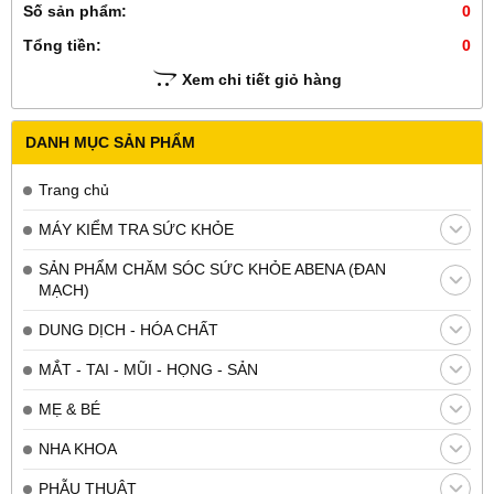
Số sản phẩm:
0
Tổng tiền:
0
Xem chi tiết giỏ hàng
DANH MỤC SẢN PHẨM
Trang chủ
MÁY KIỂM TRA SỨC KHỎE
SẢN PHẨM CHĂM SÓC SỨC KHỎE ABENA (ĐAN
MẠCH)
DUNG DỊCH - HÓA CHẤT
MẮT - TAI - MŨI - HỌNG - SẢN
MẸ & BÉ
NHA KHOA
PHẪU THUẬT