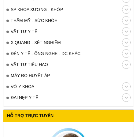
SP KHOA XƯƠNG - KHỚP
THẨM MỸ - SỨC KHỎE
VẬT TƯ Y TẾ
X QUANG - XÉT NGHIỆM
ĐÈN Y TẾ - ỐNG NGHE - DC KHÁC
VẬT TƯ TIÊU HAO
MÁY ĐO HUYẾT ÁP
VỚ Y KHOA
ĐAI NẸP Y TẾ
HỖ TRỢ TRỰC TUYẾN