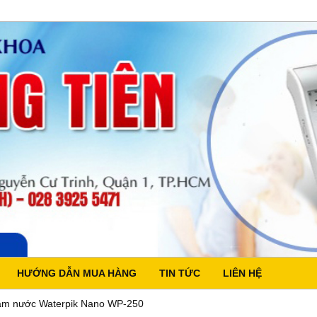
HƯỚNG DẪN MUA HÀNG
TIN TỨC
LIÊN HỆ
ăm nước Waterpik Nano WP-250