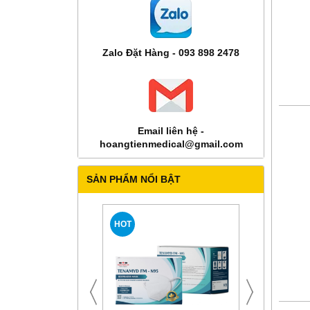
Zalo Đặt Hàng - 093 898 2478
Email liên hệ -
hoangtienmedical@gmail.com
SẢN PHẨM NỔI BẬT
HOT