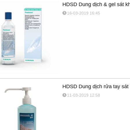
HDSD Dung dịch & gel sát k
16-03-2019 16:45
c phòng dịch
Phun sát khuẩn toàn thân
Dụng cụ tập thở BIO
anh Bình
ASFA
VIS 01
HDSD Dung dịch rửa tay sát
11-03-2019 12:58