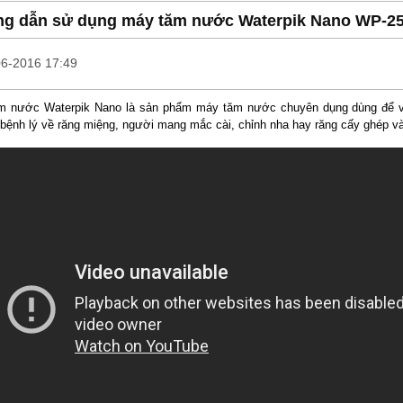
g dẫn sử dụng máy tăm nước Waterpik Nano WP-2
06-2016 17:49
m nước Waterpik Nano là sản phẩm máy tăm nước chuyên dụng dùng để v
bệnh lý về răng miệng, người mang mắc cài, chỉnh nha hay răng cấy ghép và