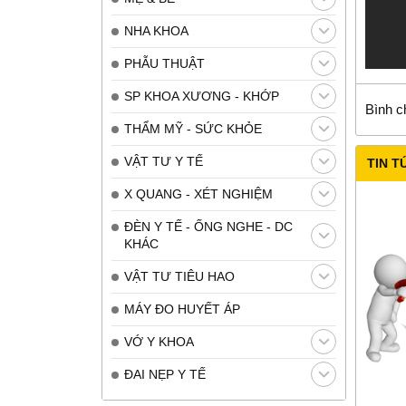
NHA KHOA
PHẪU THUẬT
SP KHOA XƯƠNG - KHỚP
Bình c
THẨM MỸ - SỨC KHỎE
VẬT TƯ Y TẾ
TIN T
X QUANG - XÉT NGHIỆM
ĐÈN Y TẾ - ỐNG NGHE - DC
KHÁC
VẬT TƯ TIÊU HAO
MÁY ĐO HUYẾT ÁP
VỚ Y KHOA
ĐAI NẸP Y TẾ