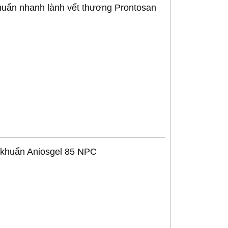
huẩn nhanh lành vết thương Prontosan
HEALTH
Máy xông khí dung siêu âm
Máy xông khí dung Microlife
SANITY AP 2717 PRO
NEB 200
 khuẩn Aniosgel 85 NPC