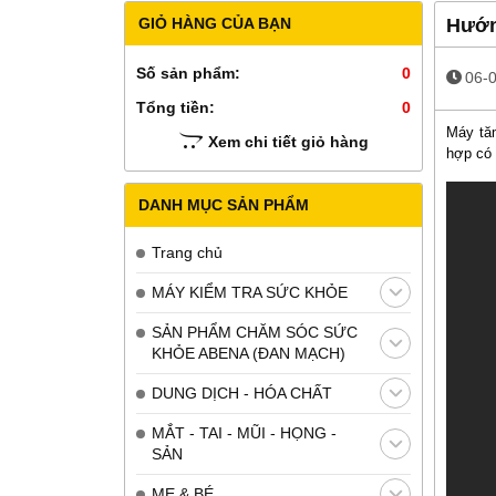
GIỎ HÀNG CỦA BẠN
Hướn
Số sản phẩm:
0
06-
Tổng tiền:
0
Máy tă
Xem chi tiết giỏ hàng
hợp có 
DANH MỤC SẢN PHẨM
Trang chủ
MÁY KIỂM TRA SỨC KHỎE
SẢN PHẨM CHĂM SÓC SỨC
KHỎE ABENA (ĐAN MẠCH)
DUNG DỊCH - HÓA CHẤT
MẮT - TAI - MŨI - HỌNG -
SẢN
MẸ & BÉ