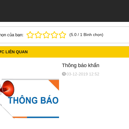
họn của bạn:
(
5.0
/
1
Bình chọn
)
ỨC LIÊN QUAN
Thông báo khẩn
03-12-2019 12:52