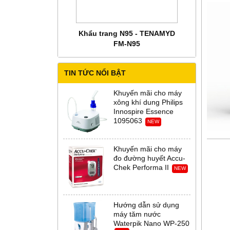
 CHĂM SÓC MẸ BẦU
Khẩu trang N95 - TENAMYD
Bộ trang phụ
 Abena Đan Mạch
FM-N95
Thời Th
TIN TỨC NỔI BẬT
Khuyến mãi cho máy
xông khí dung Philips
Innospire Essence
1095063
NEW
Khuyến mãi cho máy
đo đường huyết Accu-
Chek Performa II
NEW
Hướng dẫn sử dụng
máy tăm nước
Waterpik Nano WP-250