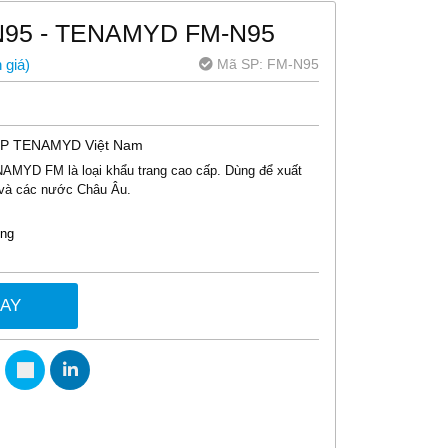
 N95 - TENAMYD FM-N95
Mã SP:
FM-N95
 giá
)
PDP TENAMYD Việt Nam
NAMYD FM là loại khẩu trang cao cấp. Dùng để xuất
 và các nước Châu Âu.
ồng
GAY