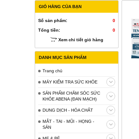
GIỎ HÀNG CỦA BẠN
Số sản phẩm:
0
Tổng tiền:
0
Xem chi tiết giỏ hàng
DANH MỤC SẢN PHẨM
Trang chủ
MÁY KIỂM TRA SỨC KHỎE
SẢN PHẨM CHĂM SÓC SỨC
KHỎE ABENA (ĐAN MẠCH)
DUNG DỊCH - HÓA CHẤT
MẮT - TAI - MŨI - HỌNG -
SẢN
MẸ & BÉ