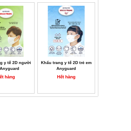
g y tế 2D người
Khẩu trang y tế 2D trẻ em
 Anyguard
Anyguard
ết hàng
Hết hàng