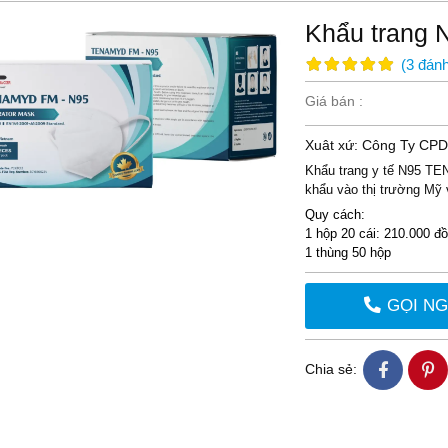
Khẩu trang
(
3
đánh
Giá bán :
Xuât xứ: Công Ty C
Khẩu trang y tế N95 TE
khẩu vào thị trường Mỹ
Quy cách:
1 hộp 20 cái: 210.000 đ
1 thùng 50 hộp
GỌI N
Chia sẻ: