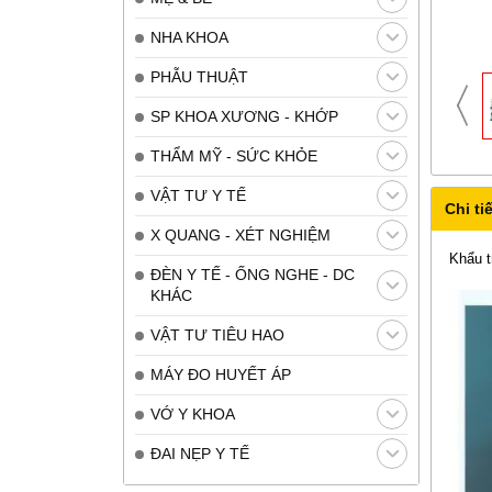
NHA KHOA
PHẪU THUẬT
SP KHOA XƯƠNG - KHỚP
THẨM MỸ - SỨC KHỎE
VẬT TƯ Y TẾ
Chi tiế
X QUANG - XÉT NGHIỆM
Khẩu t
ĐÈN Y TẾ - ỐNG NGHE - DC
KHÁC
VẬT TƯ TIÊU HAO
MÁY ĐO HUYẾT ÁP
VỚ Y KHOA
ĐAI NẸP Y TẾ