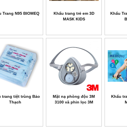
u Trang N95 BIOMEQ
Khẩu trang trẻ em 3D
Khẩu Tr
c phòng dịch
Phun sát khuẩn toàn thân
Dụng cụ tập thở BIO
MASK KIDS
anh Bình
ASFA
VIS 01
 trang tiệt trùng Bảo
Mặt nạ phòng độc 3M
Khẩu tra
Thạch
3100 và phin lọc 3M
M
3301K-100