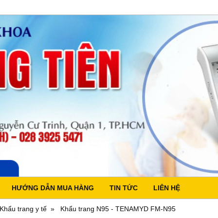
HƯỚNG DẪN MUA HÀNG
TIN TỨC
LIÊN HỆ
Khẩu trang y tế
Khẩu trang N95 - TENAMYD FM-N95