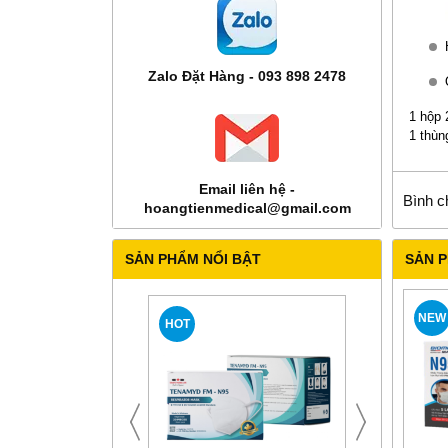
Zalo Đặt Hàng - 093 898 2478
1 hộp 
1 thùn
Email liên hệ -
Bình c
hoangtienmedical@gmail.com
SẢN PHẨM NỔI BẬT
SẢN 
NEW
HOT