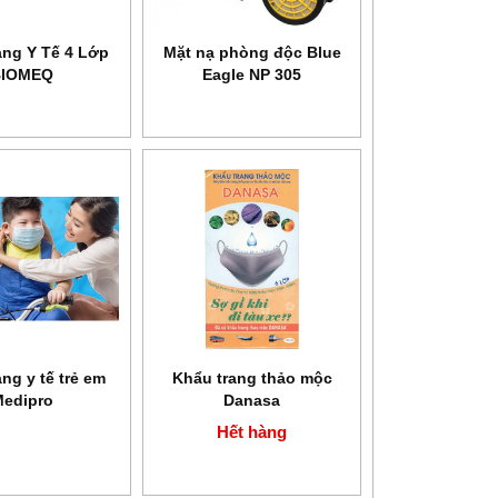
ang Y Tế 4 Lớp
Mặt nạ phòng độc Blue
HEALTH
Máy xông khí dung siêu âm
Máy xông khí dung Microlife
BIOMEQ
Eagle NP 305
SANITY AP 2717 PRO
NEB 200
ng y tế trẻ em
Khẩu trang thảo mộc
edipro
Danasa
Hết hàng