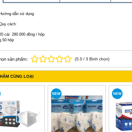
Hướng dẫn sử dụng
Quy cách:
20 cái: 280.000 đồng / hộp
g 50 hộp
họn sản phẩm:
(
5.0
/
3
Bình chọn
)
PHẨM CÙNG LOẠI
NEW
NEW