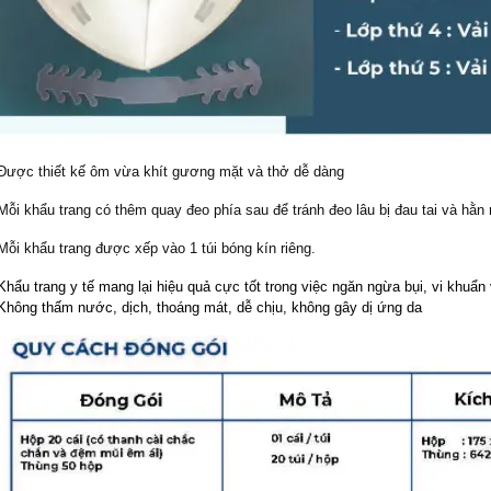
Được thiết kế ôm vừa khít gương mặt và thở dễ dàng
Mỗi khẩu trang có thêm quay đeo phía sau để tránh đeo lâu bị đau tai và hằn
Mỗi khẩu trang được xếp vào 1 túi bóng kín riêng.
Khẩu trang y tế mang lại hiệu quả cực tốt trong việc ngăn ngừa bụi, vi khuẩ
Không thấm nước, dịch, thoáng mát, dễ chịu, không gây dị ứng da