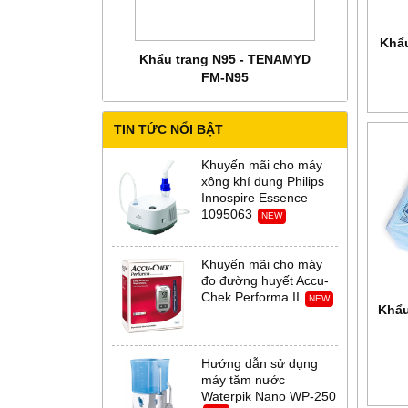
Khẩ
 CHĂM SÓC MẸ BẦU
Khẩu trang N95 - TENAMYD
Bộ trang phụ
 Abena Đan Mạch
FM-N95
Thời Th
TIN TỨC NỔI BẬT
Khuyến mãi cho máy
xông khí dung Philips
Innospire Essence
1095063
NEW
Khuyến mãi cho máy
đo đường huyết Accu-
Chek Performa II
NEW
Khẩu
Hướng dẫn sử dụng
máy tăm nước
Waterpik Nano WP-250