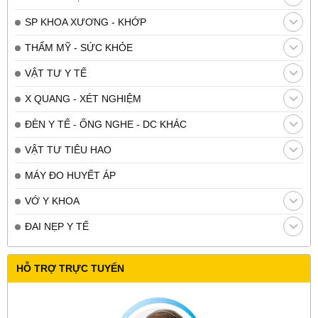
SP KHOA XƯƠNG - KHỚP
THẨM MỸ - SỨC KHỎE
VẬT TƯ Y TẾ
X QUANG - XÉT NGHIỆM
ĐÈN Y TẾ - ỐNG NGHE - DC KHÁC
VẬT TƯ TIÊU HAO
MÁY ĐO HUYẾT ÁP
VỚ Y KHOA
ĐAI NẸP Y TẾ
HỖ TRỢ TRỰC TUYẾN