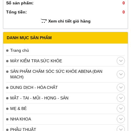
Số sản phẩm:
0
Tổng tiền:
0
Xem chi tiết giỏ hàng
DANH MỤC SẢN PHẨM
Trang chủ
MÁY KIỂM TRA SỨC KHỎE
SẢN PHẨM CHĂM SÓC SỨC KHỎE ABENA (ĐAN
MẠCH)
DUNG DỊCH - HÓA CHẤT
MẮT - TAI - MŨI - HỌNG - SẢN
MẸ & BÉ
NHA KHOA
PHẪU THUẬT