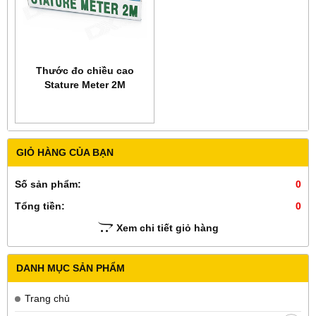
Thước đo chiều cao
Stature Meter 2M
GIỎ HÀNG CỦA BẠN
Số sản phẩm:
0
Tổng tiền:
0
Xem chi tiết giỏ hàng
DANH MỤC SẢN PHẨM
Trang chủ