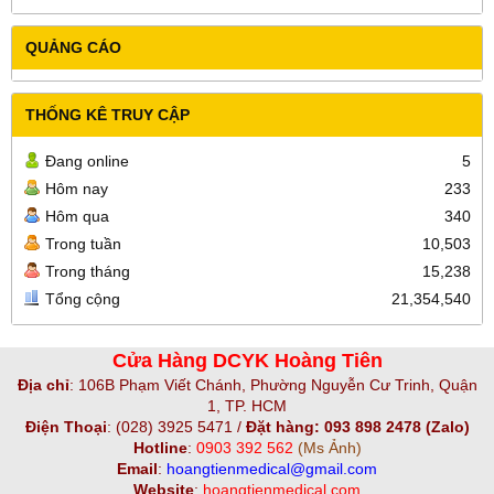
QUẢNG CÁO
THỐNG KÊ TRUY CẬP
Đang online
5
Hôm nay
233
Hôm qua
340
Trong tuần
10,503
Trong tháng
15,238
Tổng cộng
21,354,540
Cửa Hàng DCYK Hoàng Tiên
Địa chỉ
:
106B Phạm Viết Chánh, Phường Nguyễn Cư Trinh, Quận
1, TP. HCM
Điện Thoại
:
(028) 3925 5471 /
Đặt hàng: 093 898 2478 (Zalo)
Hotline
:
0903 392 562
(Ms Ảnh)
Email
:
hoangtienmedical@gmail.com
Website
:
hoangtienmedical.com