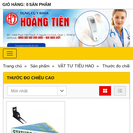
GIỎ HÀNG
:
0
SẢN PHẨM
Trang chủ
Sản phẩm
VẬT TƯ TIÊU HAO
Thước đo chiều
THƯỚC ĐO CHIỀU CAO
Mới nhất