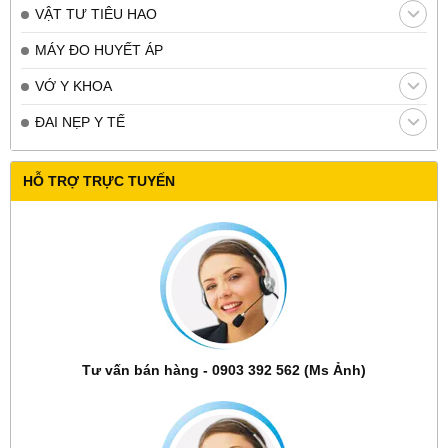
VẬT TƯ TIÊU HAO
MÁY ĐO HUYẾT ÁP
VỚ Y KHOA
ĐAI NẸP Y TẾ
HỖ TRỢ TRỰC TUYẾN
Tư vấn bán hàng - 0903 392 562 (Ms Ảnh)