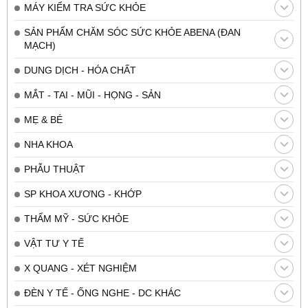
MÁY KIỂM TRA SỨC KHỎE
SẢN PHẨM CHĂM SÓC SỨC KHỎE ABENA (ĐAN
MẠCH)
DUNG DỊCH - HÓA CHẤT
MẮT - TAI - MŨI - HỌNG - SẢN
MẸ & BÉ
NHA KHOA
PHẪU THUẬT
SP KHOA XƯƠNG - KHỚP
THẨM MỸ - SỨC KHỎE
VẬT TƯ Y TẾ
X QUANG - XÉT NGHIỆM
ĐÈN Y TẾ - ỐNG NGHE - DC KHÁC