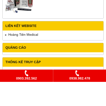
LIÊN KẾT WEBSITE
Hoàng Tiên Medical
QUẢNG CÁO
THỐNG KÊ TRUY CẬP
Đang online
5
Hôm nay
139
0903.392.562
0938.982.478
Hôm qua
246
Trong tuần
134
Trong tháng
22,897
Tổng cộng
21,362,199