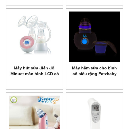
Máy hút sữa điện đôi
Máy hâm sữa cho bình
Minuet màn hình LCD có
cổ siêu rộng Fatzbaby
pin sạc kèm adapter
FB3027SL
UM872019