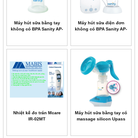
Máy hút sữa bằng tay
Máy hút sữa điện đơn
không có BPA Sanity AP-
không có BPA Sanity AP-
154AM
154AE
Nhiệt kế đo trán Mcare
Máy hút sữa bằng tay có
IR-02MT
massage silicon Upass
UP1637