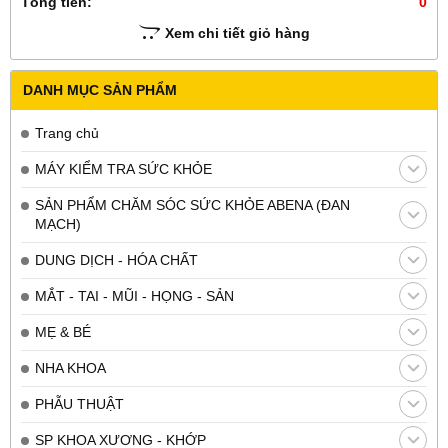
Tổng tiền:
0
Xem chi tiết giỏ hàng
DANH MỤC SẢN PHẨM
Trang chủ
MÁY KIỂM TRA SỨC KHỎE
SẢN PHẨM CHĂM SÓC SỨC KHỎE ABENA (ĐAN
MẠCH)
DUNG DỊCH - HÓA CHẤT
MẮT - TAI - MŨI - HỌNG - SẢN
MẸ & BÉ
NHA KHOA
PHẪU THUẬT
SP KHOA XƯƠNG - KHỚP