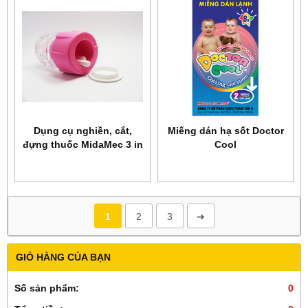
Dụng cụ nghiền, cắt,
Miếng dán hạ sốt Doctor
đựng thuốc MidaMec 3 in
Cool
1
1
2
3
➔
GIỎ HÀNG CỦA BẠN
Số sản phẩm:
0