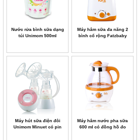
Nước rửa bình sữa dạng
Máy hâm sữa đa năng 2
túi Unimom 500ml
bình cổ rộng Fatzbaby
UM871197
FB3011SL
Máy hút sữa điện đôi
Máy hâm nước pha sữa
Unimom Minuet có pin
600 ml có đồng hồ đo
sạc UM871692
nhiệt độ Fatzbaby
FB3009SL