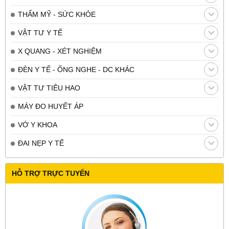
THẨM MỸ - SỨC KHỎE
VẬT TƯ Y TẾ
X QUANG - XÉT NGHIỆM
ĐÈN Y TẾ - ỐNG NGHE - DC KHÁC
VẬT TƯ TIÊU HAO
MÁY ĐO HUYẾT ÁP
VỚ Y KHOA
ĐAI NẸP Y TẾ
HỖ TRỢ TRỰC TUYẾN