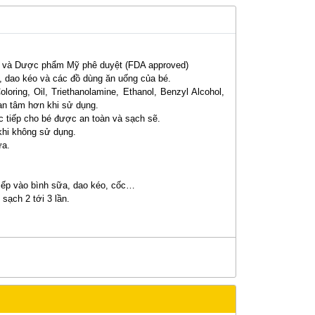
 và Dược phẩm Mỹ phê duyệt (FDA approved)
a, dao kéo và các đồ dùng ăn uống của bé.
loring, Oil, Triethanolamine, Ethanol, Benzyl Alcohol,
 an tâm hơn khi sử dụng.
c tiếp cho bé được an toàn và sạch sẽ.
 khi không sử dụng.
ữa.
tiếp vào bình sữa, dao kéo, cốc…
sạch 2 tới 3 lần.