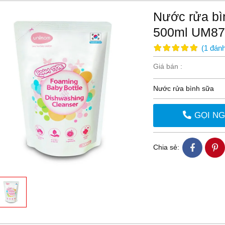
Nước rửa bì
500ml UM87
(
1
đánh
Giá bán :
Nước rửa bình sữa
GỌI N
Chia sẻ: