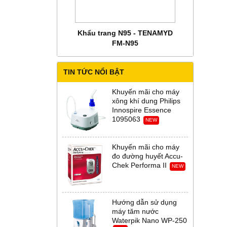
 CHĂM SÓC MẸ BẦU
Khẩu trang N95 - TENAMYD
Bộ trang phụ
 Abena Đan Mạch
FM-N95
Thời Th
TIN TỨC NỔI BẬT
Khuyến mãi cho máy
xông khí dung Philips
Innospire Essence
1095063
NEW
Khuyến mãi cho máy
đo đường huyết Accu-
Chek Performa II
NEW
Hướng dẫn sử dụng
máy tăm nước
Waterpik Nano WP-250