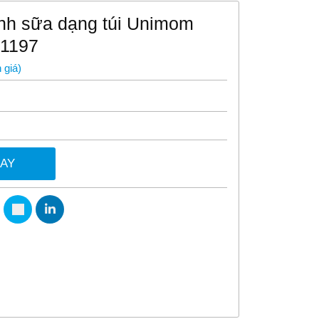
nh sữa dạng túi Unimom
1197
 giá
)
GAY