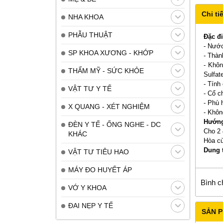
Chi tiế
NHA KHOA
PHẪU THUẬT
Đặc đ
- Nướ
SP KHOA XƯƠNG - KHỚP
- Thàn
- Khôn
THẨM MỸ - SỨC KHỎE
Sulfat
- Tính
VẬT TƯ Y TẾ
- Cổ c
- Phù 
X QUANG - XÉT NGHIỆM
- Khôn
Hướng
ĐÈN Y TẾ - ỐNG NGHE - DC
Cho 2 
KHÁC
Hòa cù
Dung 
VẬT TƯ TIÊU HAO
MÁY ĐO HUYẾT ÁP
Bình c
VỚ Y KHOA
ĐAI NẸP Y TẾ
SẢN 