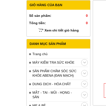
GIỎ HÀNG CỦA BẠN
Số sản phẩm:
0
Tổng tiền:
0
Xem chi tiết giỏ hàng
DANH MỤC SẢN PHẨM
Trang chủ
MÁY KIỂM TRA SỨC KHỎE
SẢN PHẨM CHĂM SÓC SỨC
KHỎE ABENA (ĐAN MẠCH)
DUNG DỊCH - HÓA CHẤT
MẮT - TAI - MŨI - HỌNG -
SẢN
MẸ & BÉ