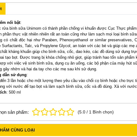
t
iểm nổi bật
:
c rửa bình sữa Unimom có thành phần chống vi khuẩn được Cục Thực phẩm
h phần thực vật nhiên nhiên rất an toàn cũng như làm sạch mọi loại bình sữ
g có chất độc hại như Paraben, Phenoxyethanol or similar preservatives, Co
e Surfactants, Talc, và Propylene Glycol, an toàn với các bé và giúp các mẹ
 chất kháng khuẩn giúp cho bình sữa, cốc, dao kéo, các đồ dùng sử dụng trự
hai tạo bọt. Được trang bị khóa chống nhỏ giọt, giúp tránh hao tổn sản phẩm
hợp với việc vệ sinh bình sữa, dụng cụ ăn uống, các bộ phận của máy hút s
g gây nhờn và hại da tay cho các mẹ sau khi sử dụng.
 dẫn sử dụng
:
đến 3 lần hoặc cho một lượng theo yêu cầu vào chổi cọ bình hoặc cho trực 
ng với nước để tạo bọt và làm sạch bình sữa, cốc và đồ dùng. Xả với nước 
tích
: 500 ml
họn sản phẩm:
(
5.0
/
1
Bình chọn
)
PHẨM CÙNG LOẠI