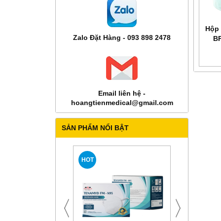
Hộp 
Zalo Đặt Hàng - 093 898 2478
B
Email liên hệ -
hoangtienmedical@gmail.com
SẢN PHẨM NỔI BẬT
HOT