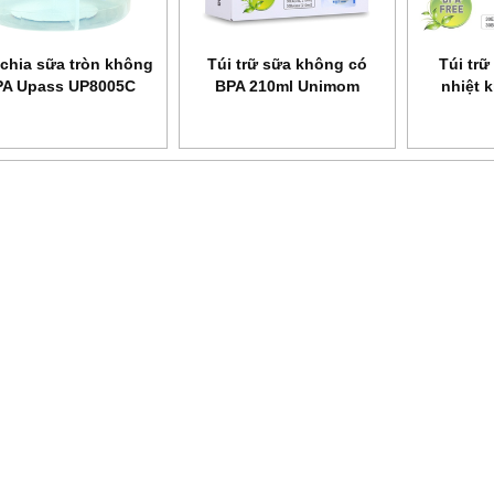
chia sữa tròn không
Túi trữ sữa không có
Túi tr
PA Upass UP8005C
BPA 210ml Unimom
nhiệt 
Compact UM870251
210ml Un