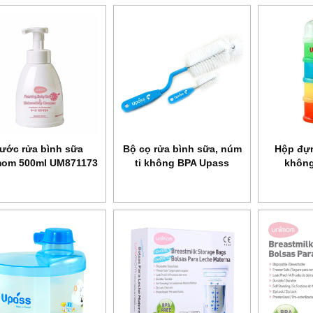
ước rửa bình sữa
Bộ cọ rửa bình sữa, núm
Hộp đựn
om 500ml UM871173
ti không BPA Upass
không
UP7001C
U