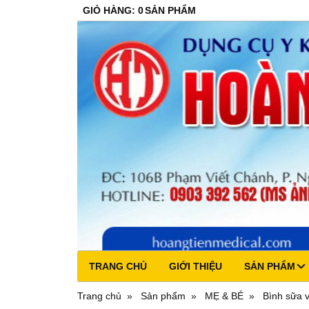
GIỎ HÀNG
:
0
SẢN PHẨM
TRANG CHỦ
GIỚI THIỆU
SẢN PHẨM
Trang chủ
Sản phẩm
MẸ & BÉ
Bình sữa v