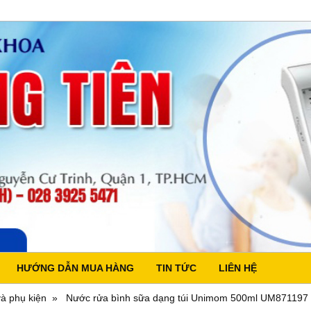
HƯỚNG DẪN MUA HÀNG
TIN TỨC
LIÊN HỆ
à phụ kiện
Nước rửa bình sữa dạng túi Unimom 500ml UM871197