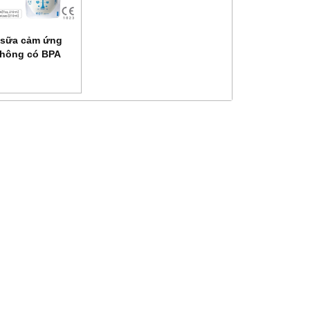
ữ sữa cảm ứng
không có BPA
imom UM870176
NEW