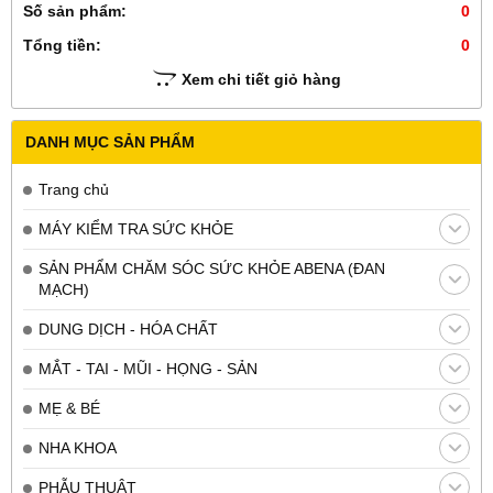
Số sản phẩm:
0
Tổng tiền:
0
Xem chi tiết giỏ hàng
DANH MỤC SẢN PHẨM
Trang chủ
MÁY KIỂM TRA SỨC KHỎE
SẢN PHẨM CHĂM SÓC SỨC KHỎE ABENA (ĐAN
MẠCH)
DUNG DỊCH - HÓA CHẤT
MẮT - TAI - MŨI - HỌNG - SẢN
MẸ & BÉ
NHA KHOA
PHẪU THUẬT