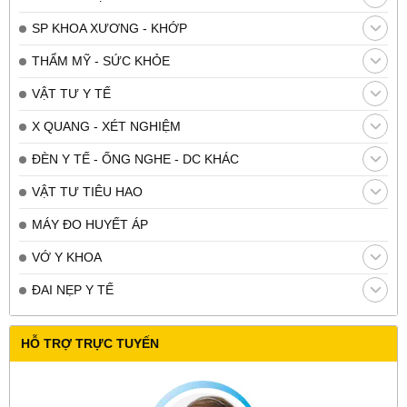
SP KHOA XƯƠNG - KHỚP
THẨM MỸ - SỨC KHỎE
VẬT TƯ Y TẾ
X QUANG - XÉT NGHIỆM
ĐÈN Y TẾ - ỐNG NGHE - DC KHÁC
VẬT TƯ TIÊU HAO
MÁY ĐO HUYẾT ÁP
VỚ Y KHOA
ĐAI NẸP Y TẾ
HỖ TRỢ TRỰC TUYẾN