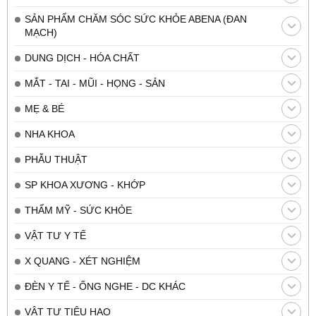
SẢN PHẨM CHĂM SÓC SỨC KHỎE ABENA (ĐAN
MẠCH)
DUNG DỊCH - HÓA CHẤT
MẮT - TAI - MŨI - HỌNG - SẢN
MẸ & BÉ
NHA KHOA
PHẪU THUẬT
SP KHOA XƯƠNG - KHỚP
THẨM MỸ - SỨC KHỎE
VẬT TƯ Y TẾ
X QUANG - XÉT NGHIỆM
ĐÈN Y TẾ - ỐNG NGHE - DC KHÁC
VẬT TƯ TIÊU HAO