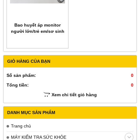
Bao huyết áp monitor
người lớn/trẻ em/sơ sinh
V-Lok Cuff
GIỎ HÀNG CỦA BẠN
Số sản phẩm:
0
Tổng tiền:
0
Xem chi tiết giỏ hàng
DANH MỤC SẢN PHẨM
Trang chủ
MÁY KIỂM TRA SỨC KHỎE