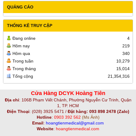
QUẢNG CÁO
THỐNG KÊ TRUY CẬP
Đang online
4
Hôm nay
219
Hôm qua
340
Trong tuần
10,279
Trong tháng
15,014
Tổng cộng
21,354,316
Cửa Hàng DCYK Hoàng Tiên
Địa chỉ
:
106B Phạm Viết Chánh, Phường Nguyễn Cư Trinh, Quận
1, TP. HCM
Điện Thoại
:
(028) 3925 5471 /
Đặt hàng: 093 898 2478 (Zalo)
Hotline
:
0903 392 562
(Ms Ảnh)
Email
:
hoangtienmedical@gmail.com
Website
:
hoangtienmedical.com