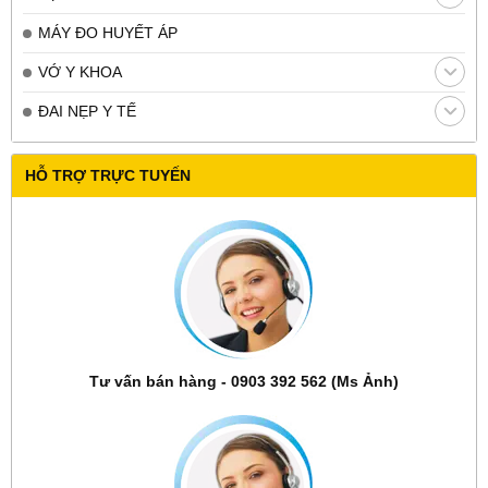
MÁY ĐO HUYẾT ÁP
VỚ Y KHOA
ĐAI NẸP Y TẾ
HỖ TRỢ TRỰC TUYẾN
Tư vấn bán hàng - 0903 392 562 (Ms Ảnh)