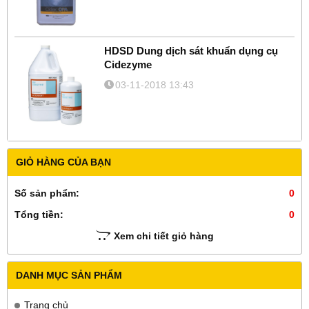
HDSD Dung dịch sát khuẩn dụng cụ
Cidezyme
03-11-2018 13:43
GIỎ HÀNG CỦA BẠN
Số sản phẩm:
0
Tổng tiền:
0
Xem chi tiết giỏ hàng
DANH MỤC SẢN PHẨM
Trang chủ