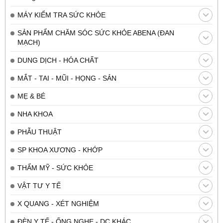
MÁY KIỂM TRA SỨC KHỎE
SẢN PHẨM CHĂM SÓC SỨC KHỎE ABENA (ĐAN
MẠCH)
DUNG DỊCH - HÓA CHẤT
MẮT - TAI - MŨI - HỌNG - SẢN
MẸ & BÉ
NHA KHOA
PHẪU THUẬT
SP KHOA XƯƠNG - KHỚP
THẨM MỸ - SỨC KHỎE
VẬT TƯ Y TẾ
X QUANG - XÉT NGHIỆM
ĐÈN Y TẾ - ỐNG NGHE - DC KHÁC