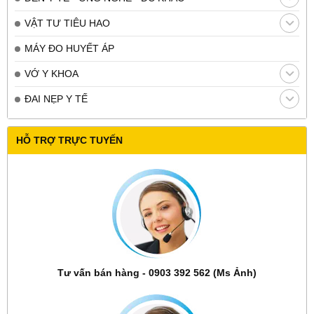
VẬT TƯ TIÊU HAO
MÁY ĐO HUYẾT ÁP
VỚ Y KHOA
ĐAI NẸP Y TẾ
HỖ TRỢ TRỰC TUYẾN
Tư vấn bán hàng - 0903 392 562 (Ms Ảnh)