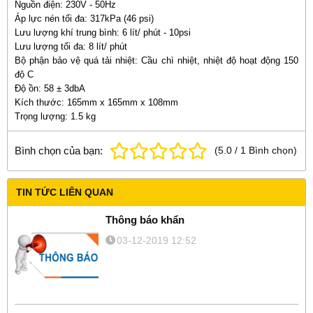
Nguồn điện: 230V - 50Hz
Áp lực nén tối đa: 317kPa (46 psi)
Lưu lượng khí trung bình: 6 lít/ phút - 10psi
Lưu lượng tối đa: 8 lít/ phút
Bộ phận bảo vệ quá tải nhiệt: Cầu chì nhiệt, nhiệt độ hoạt động 150
độ C
Độ ồn: 58 ± 3dbA
Kích thước: 165mm x 165mm x 108mm
Trọng lượng: 1.5 kg
Bình chọn của bạn:
(
5.0
/
1
Bình chọn
)
TIN TỨC LIÊN QUAN
Thông báo khẩn
03-12-2019 12:52