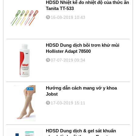
HDSD Nhiệt kế đo nhiệt độ của thức ăn
Tanita TT-533
16-08-2019 10:43
HDSD Dung dịch bôi trơn khử mùi
Hollister Adapt 78500
07-07-2019 09:34
Hướng dẫn cách mang vớ y khoa
Jobst
17-03-2019 15:11
HDSD Dung dịch & gel sát khuẩn