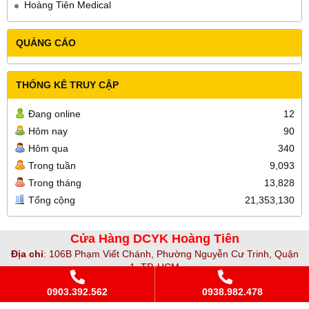
Hoàng Tiên Medical
QUẢNG CÁO
THỐNG KÊ TRUY CẬP
Đang online
12
Hôm nay
90
Hôm qua
340
Trong tuần
9,093
Trong tháng
13,828
Tổng cộng
21,353,130
Cửa Hàng DCYK Hoàng Tiên
Địa chỉ
:
106B Phạm Viết Chánh, Phường Nguyễn Cư Trinh, Quận
1, TP. HCM
Điện Thoại
:
(028) 3925 5471 /
Đặt hàng: 093 898 2478 (Zalo)
0903.392.562
0938.982.478
Hotline
:
0903 392 562
(Ms Ảnh)
Email
:
hoangtienmedical@gmail.com