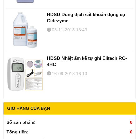
HDSD Dung dịch sát khuẩn dụng cụ
Cidezyme
03-11-2018 13:43
HDSD Nhiệt ẩm kế tự ghi Elitech RC-
4HC
16-09-2018 16:13
GIỎ HÀNG CỦA BẠN
Số sản phẩm:
0
Tổng tiền:
0