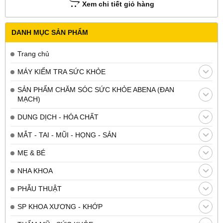
Xem chi tiết giỏ hàng
DANH MỤC SẢN PHẨM
Trang chủ
MÁY KIỂM TRA SỨC KHỎE
SẢN PHẨM CHĂM SÓC SỨC KHỎE ABENA (ĐAN
MẠCH)
DUNG DỊCH - HÓA CHẤT
MẮT - TAI - MŨI - HỌNG - SẢN
MẸ & BÉ
NHA KHOA
PHẪU THUẬT
SP KHOA XƯƠNG - KHỚP