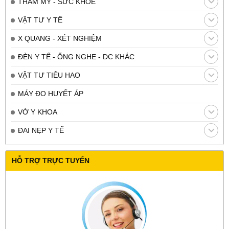
THẨM MỸ - SỨC KHỎE
VẬT TƯ Y TẾ
X QUANG - XÉT NGHIỆM
ĐÈN Y TẾ - ỐNG NGHE - DC KHÁC
VẬT TƯ TIÊU HAO
MÁY ĐO HUYẾT ÁP
VỚ Y KHOA
ĐAI NẸP Y TẾ
HỖ TRỢ TRỰC TUYẾN