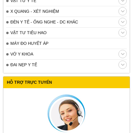
VẬT TƯ Y TẾ
X QUANG - XÉT NGHIỆM
ĐÈN Y TẾ - ỐNG NGHE - DC KHÁC
VẬT TƯ TIÊU HAO
MÁY ĐO HUYẾT ÁP
VỚ Y KHOA
ĐAI NẸP Y TẾ
HỖ TRỢ TRỰC TUYẾN