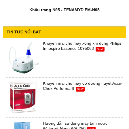
Khẩu trang N95 - TENAMYD FM-N95
TIN TỨC NỔI BẬT
Khuyến mãi cho máy xông khí dung Philips
Innospire Essence 1095063
NEW
Khuyến mãi cho máy đo đường huyết Accu-
Chek Performa II
NEW
Hướng dẫn sử dụng máy tăm nước
Waterpik Nano WP-250
HOT