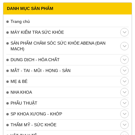
DANH MỤC SẢN PHẨM
Trang chủ
MÁY KIỂM TRA SỨC KHỎE
SẢN PHẨM CHĂM SÓC SỨC KHỎE ABENA (ĐAN
MẠCH)
DUNG DỊCH - HÓA CHẤT
MẮT - TAI - MŨI - HỌNG - SẢN
MẸ & BÉ
NHA KHOA
PHẪU THUẬT
SP KHOA XƯƠNG - KHỚP
THẨM MỸ - SỨC KHỎE