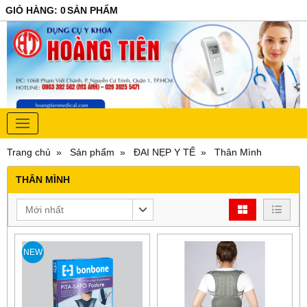
GIỎ HÀNG
:
0
SẢN PHẨM
Trang chủ
Sản phẩm
ĐAI NẸP Y TẾ
Thân Mình
THÂN MÌNH
Mới nhất
NEW