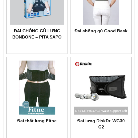
ĐAI CHỐNG GÙ LƯNG
Đai chống gù Good Back
BONBONE – PITA SAPO
POSTURE
Đai thắt lưng Fitne
Đai lưng DiskDr. WG30
G2