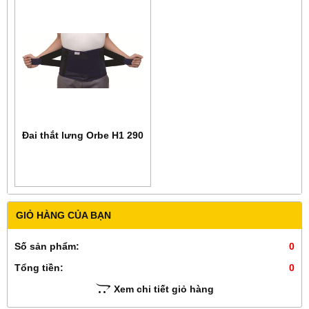
Đai thắt lưng Orbe H1 290
GIỎ HÀNG CỦA BẠN
Số sản phẩm:
0
Tổng tiền:
0
Xem chi tiết giỏ hàng