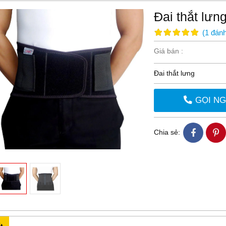
Đai thắt lưn
(
1
đánh
Giá bán :
Đai thắt lưng
GỌI N
Chia sẻ:
t