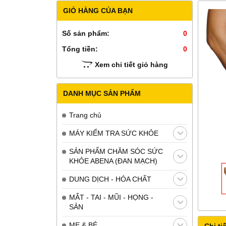
GIỎ HÀNG CỦA BẠN
Số sản phẩm:
0
Tổng tiền:
0
Xem chi tiết giỏ hàng
DANH MỤC SẢN PHẨM
Trang chủ
MÁY KIỂM TRA SỨC KHỎE
SẢN PHẨM CHĂM SÓC SỨC
KHỎE ABENA (ĐAN MẠCH)
DUNG DỊCH - HÓA CHẤT
MẮT - TAI - MŨI - HỌNG -
SẢN
MẸ & BÉ
Chi tiế