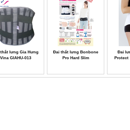
c phòng dịch
Phun sát khuẩn toàn thân
Dụng cụ tập thở BIO
anh Bình
ASFA
VIS 01
 thắt lưng Gia Hưng
Đai thắt lưng Bonbone
Đai l
Vina GIAHU-013
Pro Hard Slim
Protect 