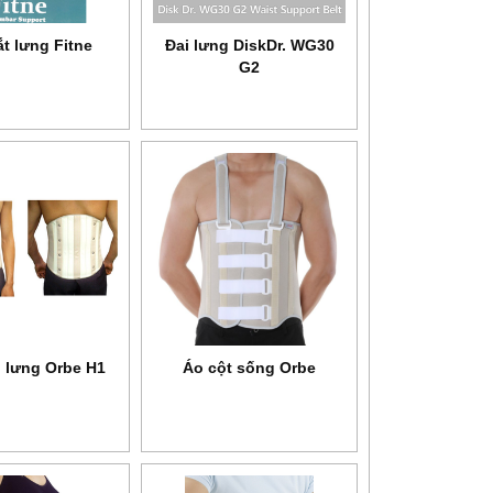
ắt lưng Fitne
Đai lưng DiskDr. WG30
G2
NEW
 lưng Orbe H1
Áo cột sống Orbe