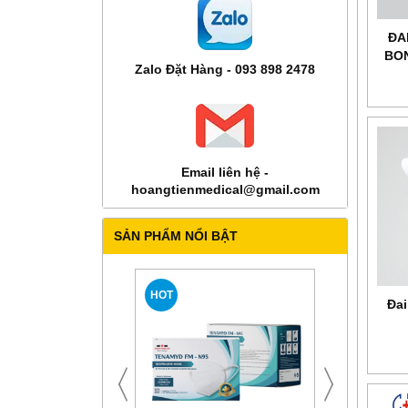
ĐA
BON
Zalo Đặt Hàng - 093 898 2478
Email liên hệ -
hoangtienmedical@gmail.com
SẢN PHẨM NỔI BẬT
HOT
Đai