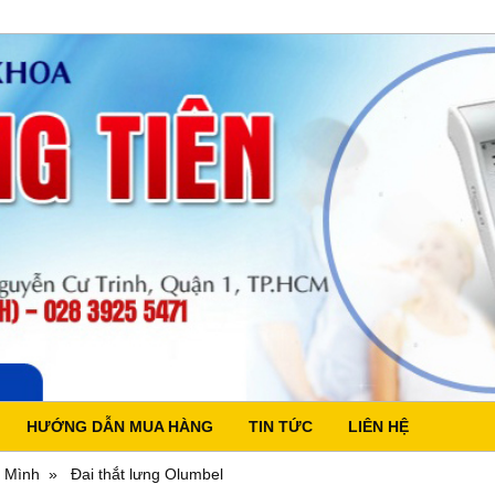
HƯỚNG DẪN MUA HÀNG
TIN TỨC
LIÊN HỆ
 Mình
Đai thắt lưng Olumbel