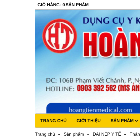
GIỎ HÀNG
:
0
SẢN PHẨM
TRANG CHỦ
GIỚI THIỆU
SẢN PHẨM
Trang chủ
Sản phẩm
ĐAI NẸP Y TẾ
Thân