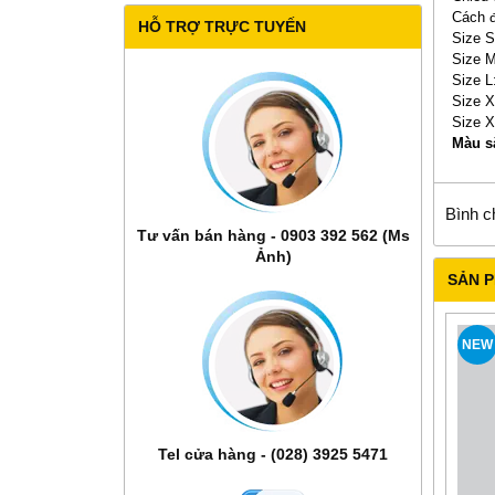
Cách đ
HỖ TRỢ TRỰC TUYẾN
Size S
Size M
Size L
Size X
Size X
Màu s
Bình c
Tư vấn bán hàng - 0903 392 562 (Ms
Ảnh)
SẢN 
NEW
Tel cửa hàng - (028) 3925 5471