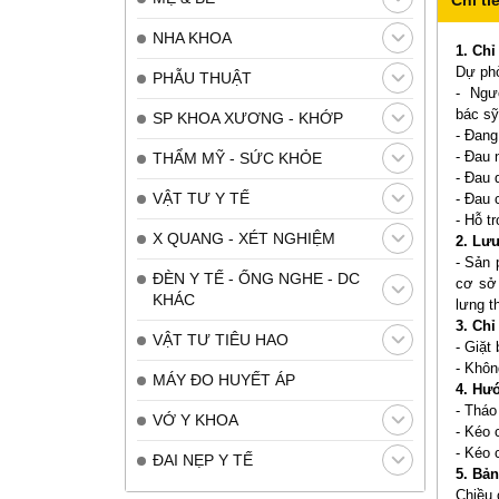
NHA KHOA
1. Ch
Dự phò
PHẪU THUẬT
- Ngườ
bác sỹ
SP KHOA XƯƠNG - KHỚP
- Đang
- Đau 
THẨM MỸ - SỨC KHỎE
- Đau 
VẬT TƯ Y TẾ
- Đau 
- Hỗ t
X QUANG - XÉT NGHIỆM
2. Lưu
- Sản 
ĐÈN Y TẾ - ỐNG NGHE - DC
cơ sở 
KHÁC
lưng t
3. Chỉ
VẬT TƯ TIÊU HAO
- Giặt
- Khôn
MÁY ĐO HUYẾT ÁP
4. Hư
- Tháo
VỚ Y KHOA
- Kéo 
- Kéo 
ĐAI NẸP Y TẾ
5. Bả
Chiều