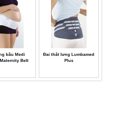
HEALTH
Máy xông khí dung siêu âm
Máy xông khí dung Microlife
SANITY AP 2717 PRO
NEB 200
ưng bầu Medi
Đai thắt lưng Lumbamed
Maternity Belt
Plus