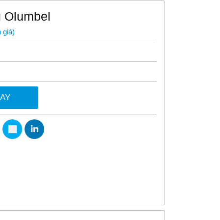
g Olumbel
 giá
)
GAY