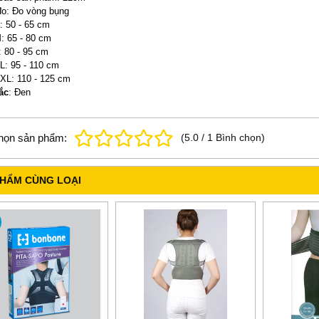
o: Đo vòng bụng
: 50 - 65 cm
: 65 - 80 cm
: 80 - 95 cm
L: 95 - 110 cm
XL: 110 - 125 cm
ắc
: Đen
họn sản phẩm:
(
5.0
/
1
Bình chọn
)
PHẨM CÙNG LOẠI