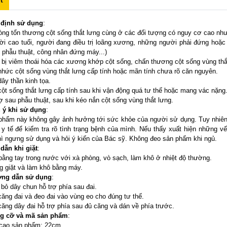
ỉ định sử dụng
:
ng tổn thương cột sống thắt lưng cùng ở các đối tượng có nguy cơ cao như
i cao tuổi, người đang điều trị loãng xương, những người phải đứng hoặc ng
 phẫu thuật, công nhân đứng máy...)
 bị viêm thoái hóa các xương khớp cột sống, chấn thương cột sống vùng thắt 
nhức cột sống vùng thắt lưng cấp tính hoặc mãn tính chưa rõ căn nguyên.
dây thần kinh tọa.
cột sống thắt lưng cấp tính sau khi vận động quá tư thế hoặc mang vác nặng
rợ sau phẫu thuật, sau khi kéo nắn cột sống vùng thắt lưng.
 ý khi sử dụng
:
phẩm này không gây ảnh hưởng tới sức khỏe của người sử dụng. Tuy nhiên
y tế để kiểm tra rõ tình trạng bệnh của mình. Nếu thấy xuất hiện những vết
hì ngưng sử dụng và hỏi ý kiến của Bác sỹ. Không đeo sản phẩm khi ngủ.
 dẫn khi giặt
:
 bằng tay trong nước với xà phòng, vò sạch, làm khô ở nhiệt độ thường.
g giặt và làm khô bằng máy.
ớng dẫn sử dụng
:
 bỏ dây chun hỗ trợ phía sau đai.
căng đai và đeo đai vào vùng eo cho đúng tư thế.
căng dây đai hỗ trợ phía sau đủ căng và dán về phía trước.
ng cỡ và mã sản phẩm
:
 cao sản phẩm: 22cm