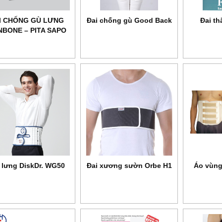
I CHỐNG GÙ LƯNG
Đai chống gù Good Back
Đai th
BONE – PITA SAPO
POSTURE
 lưng DiskDr. WG50
Đai xương sườn Orbe H1
Áo vùng