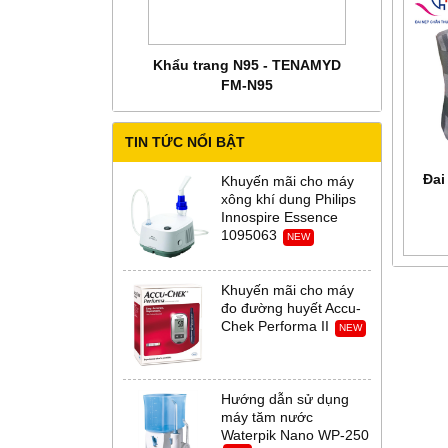
 CHĂM SÓC MẸ BẦU
Khẩu trang N95 - TENAMYD
Bộ trang phụ
 Abena Đan Mạch
FM-N95
Thời Th
TIN TỨC NỔI BẬT
Đai
Khuyến mãi cho máy
xông khí dung Philips
Innospire Essence
1095063
NEW
Khuyến mãi cho máy
đo đường huyết Accu-
Chek Performa II
NEW
Hướng dẫn sử dụng
máy tăm nước
Waterpik Nano WP-250