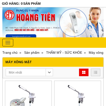
GIỎ HÀNG
:
0
SẢN PHẨM
Trang chủ
Sản phẩm
THẨM MỸ - SỨC KHỎE
Máy xông 
MÁY XÔNG MẶT
Mới nhất