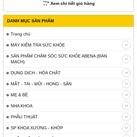
Xem chi tiết giỏ hàng
DANH MỤC SẢN PHẨM
Trang chủ
MÁY KIỂM TRA SỨC KHỎE
SẢN PHẨM CHĂM SÓC SỨC KHỎE ABENA (ĐAN
MẠCH)
DUNG DỊCH - HÓA CHẤT
MẮT - TAI - MŨI - HỌNG - SẢN
MẸ & BÉ
NHA KHOA
PHẪU THUẬT
SP KHOA XƯƠNG - KHỚP