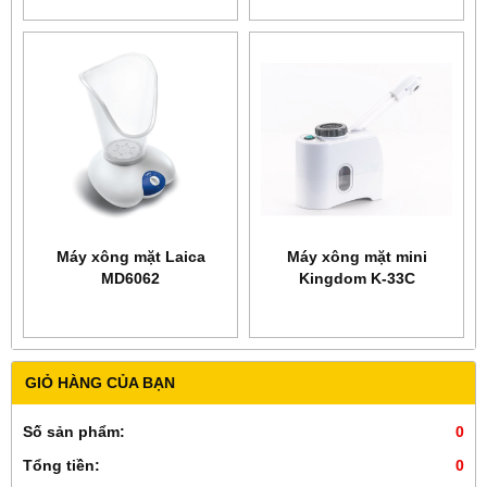
Máy xông mặt Laica
Máy xông mặt mini
MD6062
Kingdom K-33C
GIỎ HÀNG CỦA BẠN
Số sản phẩm:
0
Tổng tiền:
0