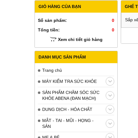
GIỎ HÀNG CỦA BẠN
GHẾ T
Sắp xế
Số sản phẩm:
0
Tổng tiền:
0
Xem chi tiết giỏ hàng
DANH MỤC SẢN PHẨM
Trang chủ
MÁY KIỂM TRA SỨC KHỎE
SẢN PHẨM CHĂM SÓC SỨC
KHỎE ABENA (ĐAN MẠCH)
DUNG DỊCH - HÓA CHẤT
MẮT - TAI - MŨI - HỌNG -
SẢN
MẸ & BÉ