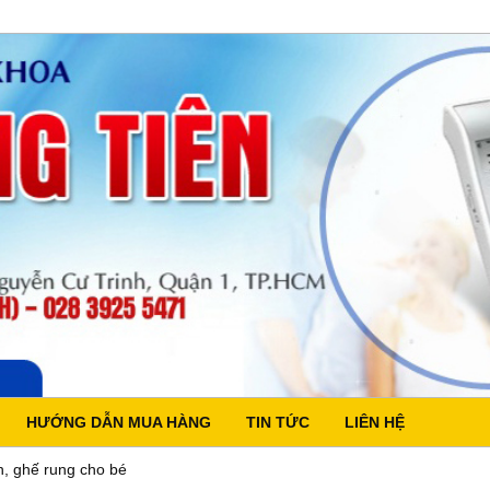
HƯỚNG DẪN MUA HÀNG
TIN TỨC
LIÊN HỆ
n, ghế rung cho bé