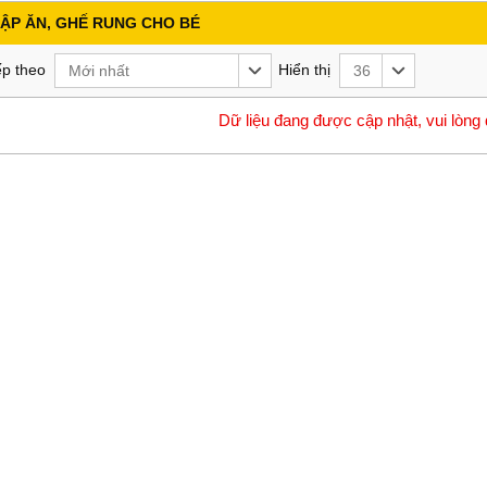
ẬP ĂN, GHẾ RUNG CHO BÉ
p theo
Hiển thị
Mới nhất
36
Dữ liệu đang được cập nhật, vui lòng 