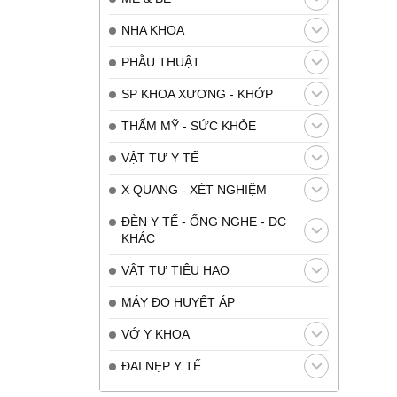
NHA KHOA
PHẪU THUẬT
SP KHOA XƯƠNG - KHỚP
THẨM MỸ - SỨC KHỎE
VẬT TƯ Y TẾ
X QUANG - XÉT NGHIỆM
ĐÈN Y TẾ - ỐNG NGHE - DC
KHÁC
VẬT TƯ TIÊU HAO
MÁY ĐO HUYẾT ÁP
VỚ Y KHOA
ĐAI NẸP Y TẾ