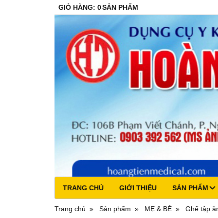
GIỎ HÀNG
:
0
SẢN PHẨM
TRANG CHỦ
GIỚI THIỆU
SẢN PHẨM
Trang chủ
Sản phẩm
MẸ & BÉ
Ghế tập ă