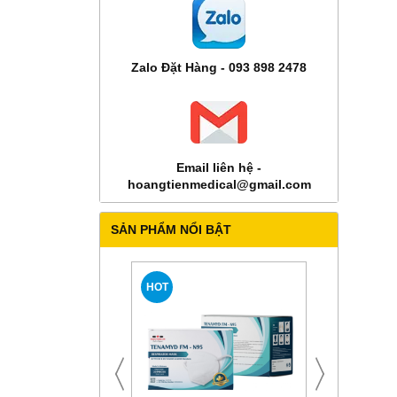
Zalo Đặt Hàng - 093 898 2478
Email liên hệ -
hoangtienmedical@gmail.com
SẢN PHẨM NỔI BẬT
HOT