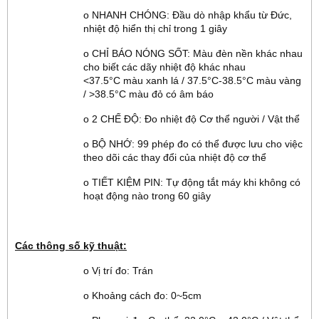
o NHANH CHÓNG: Đầu dò nhập khẩu từ Đức,
nhiệt độ hiển thị chỉ trong 1 giây
o CHỈ BÁO NÓNG SỐT: Màu đèn nền khác nhau
cho biết các dãy nhiệt độ khác nhau
<37.5°C màu xanh lá / 37.5°C-38.5°C màu vàng
/ >38.5°C màu đỏ có âm báo
o 2 CHẾ ĐỘ: Đo nhiệt độ Cơ thể người / Vật thể
o BỘ NHỚ: 99 phép đo có thể được lưu cho việc
theo dõi các thay đổi của nhiệt độ cơ thể
o TIẾT KIỆM PIN: Tự động tắt máy khi không có
hoạt động nào trong 60 giây
Các thông số kỹ thuật:
o Vị trí đo: Trán
o Khoảng cách đo: 0~5cm