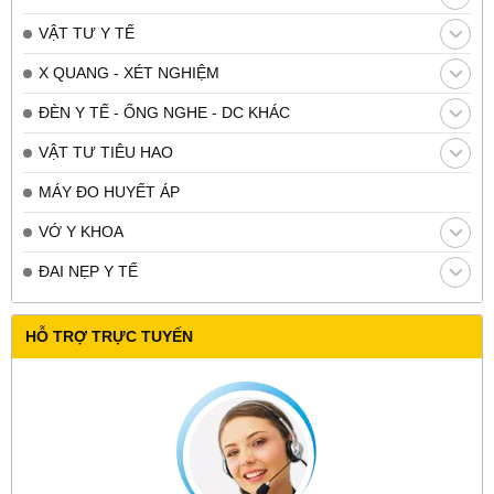
VẬT TƯ Y TẾ
X QUANG - XÉT NGHIỆM
ĐÈN Y TẾ - ỐNG NGHE - DC KHÁC
VẬT TƯ TIÊU HAO
MÁY ĐO HUYẾT ÁP
VỚ Y KHOA
ĐAI NẸP Y TẾ
HỖ TRỢ TRỰC TUYẾN