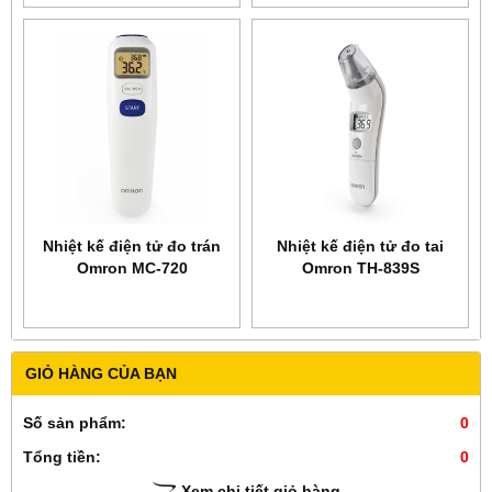
Nhiệt kế điện tử đo trán
Nhiệt kế điện tử đo tai
Omron MC-720
Omron TH-839S
GIỎ HÀNG CỦA BẠN
Số sản phẩm:
0
Tổng tiền:
0
Xem chi tiết giỏ hàng