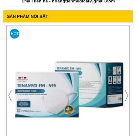
Email liên hệ - hoangtienmedical@gmail.com
SẢN PHẨM NỔI BẬT
HOT