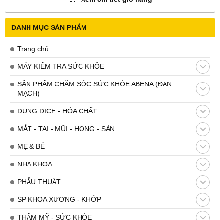
DANH MỤC SẢN PHẨM
Trang chủ
MÁY KIỂM TRA SỨC KHỎE
SẢN PHẨM CHĂM SÓC SỨC KHỎE ABENA (ĐAN
MẠCH)
DUNG DỊCH - HÓA CHẤT
MẮT - TAI - MŨI - HỌNG - SẢN
MẸ & BÉ
NHA KHOA
PHẪU THUẬT
SP KHOA XƯƠNG - KHỚP
THẨM MỸ - SỨC KHỎE