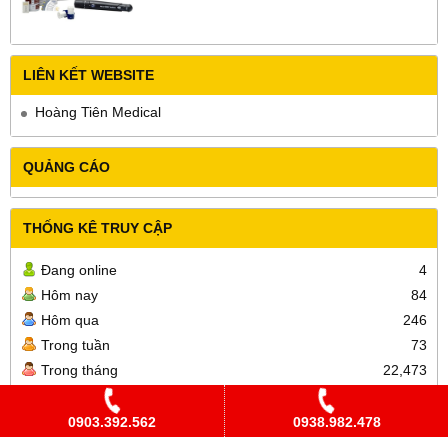
LIÊN KẾT WEBSITE
Hoàng Tiên Medical
QUẢNG CÁO
THỐNG KÊ TRUY CẬP
Đang online
4
Hôm nay
84
Hôm qua
246
Trong tuần
73
Trong tháng
22,473
Tổng cộng
21,361,775
0903.392.562
0938.982.478