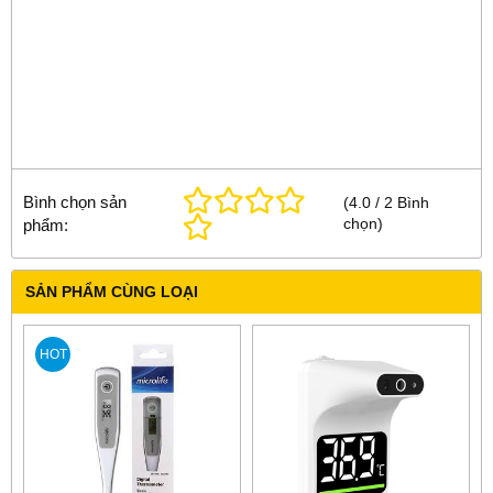
Bình chọn sản
(
4.0
/
2
Bình
chọn
)
phẩm:
SẢN PHẨM CÙNG LOẠI
HOT