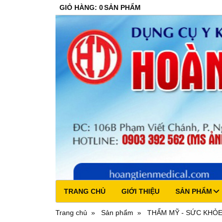
GIỎ HÀNG
:
0
SẢN PHẨM
TRANG CHỦ
GIỚI THIỆU
SẢN PHẨM
Trang chủ
Sản phẩm
THẨM MỸ - SỨC KHỎ