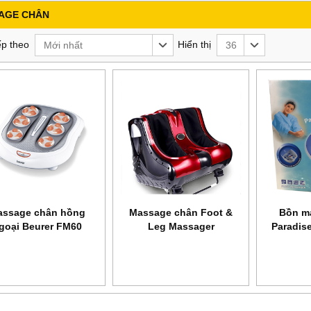
AGE CHÂN
p theo
Hiển thị
Mới nhất
36
assage chân hồng
Massage chân Foot &
Bồn m
goại Beurer FM60
Leg Massager
Paradis