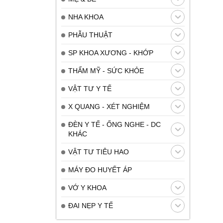
NHA KHOA
PHẪU THUẬT
SP KHOA XƯƠNG - KHỚP
THẨM MỸ - SỨC KHỎE
VẬT TƯ Y TẾ
X QUANG - XÉT NGHIỆM
ĐÈN Y TẾ - ỐNG NGHE - DC
KHÁC
VẬT TƯ TIÊU HAO
MÁY ĐO HUYẾT ÁP
VỚ Y KHOA
ĐAI NẸP Y TẾ