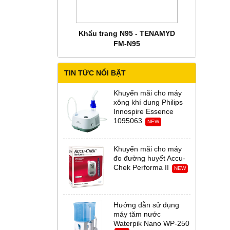
 CHĂM SÓC MẸ BẦU
Khẩu trang N95 - TENAMYD
Bộ trang phụ
 Abena Đan Mạch
FM-N95
Thời Th
TIN TỨC NỔI BẬT
Khuyến mãi cho máy
xông khí dung Philips
Innospire Essence
1095063
NEW
Khuyến mãi cho máy
đo đường huyết Accu-
Chek Performa II
NEW
Hướng dẫn sử dụng
máy tăm nước
Waterpik Nano WP-250