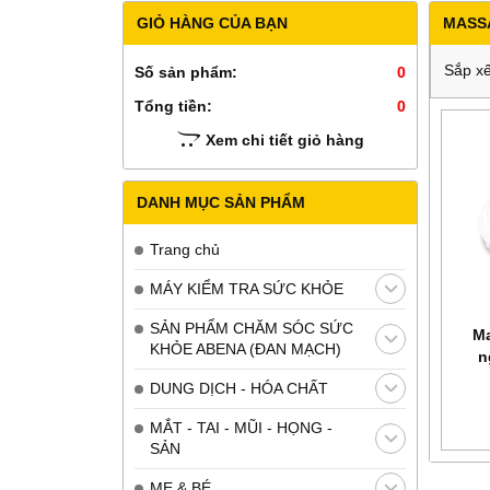
GIỎ HÀNG CỦA BẠN
MASS
Sắp xế
Số sản phẩm:
0
Tổng tiền:
0
Xem chi tiết giỏ hàng
DANH MỤC SẢN PHẨM
Trang chủ
MÁY KIỂM TRA SỨC KHỎE
SẢN PHẨM CHĂM SÓC SỨC
M
KHỎE ABENA (ĐAN MẠCH)
n
DUNG DỊCH - HÓA CHẤT
MẮT - TAI - MŨI - HỌNG -
SẢN
MẸ & BÉ