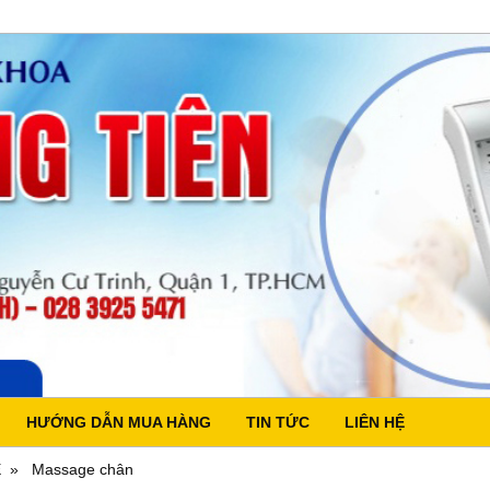
HƯỚNG DẪN MUA HÀNG
TIN TỨC
LIÊN HỆ
E
Massage chân