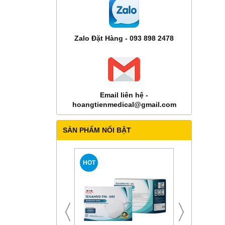
Zalo Đặt Hàng - 093 898 2478
Email liên hệ -
hoangtienmedical@gmail.com
SẢN PHẨM NỔI BẬT
HOT