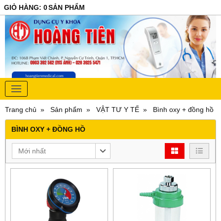
GIỎ HÀNG
:
0
SẢN PHẨM
Trang chủ
Sản phẩm
VẬT TƯ Y TẾ
Bình oxy + đồng hồ
BÌNH OXY + ĐỒNG HỒ
Mới nhất