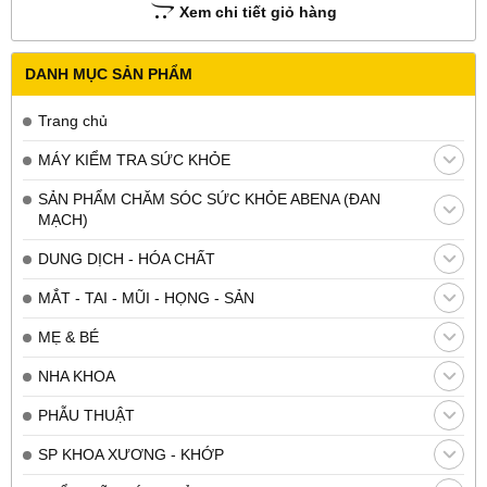
Xem chi tiết giỏ hàng
DANH MỤC SẢN PHẨM
Trang chủ
MÁY KIỂM TRA SỨC KHỎE
SẢN PHẨM CHĂM SÓC SỨC KHỎE ABENA (ĐAN
MẠCH)
DUNG DỊCH - HÓA CHẤT
MẮT - TAI - MŨI - HỌNG - SẢN
MẸ & BÉ
NHA KHOA
PHẪU THUẬT
SP KHOA XƯƠNG - KHỚP