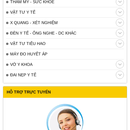
THẨM MỸ - SỨC KHỎE
VẬT TƯ Y TẾ
X QUANG - XÉT NGHIỆM
ĐÈN Y TẾ - ỐNG NGHE - DC KHÁC
VẬT TƯ TIÊU HAO
MÁY ĐO HUYẾT ÁP
VỚ Y KHOA
ĐAI NẸP Y TẾ
HỖ TRỢ TRỰC TUYẾN