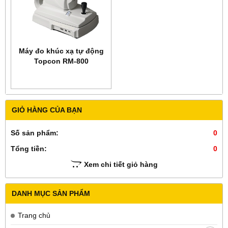
Máy đo khúc xạ tự động
Topcon RM-800
GIỎ HÀNG CỦA BẠN
Số sản phẩm:
0
Tổng tiền:
0
Xem chi tiết giỏ hàng
DANH MỤC SẢN PHẨM
Trang chủ