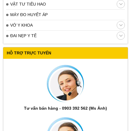
VẬT TƯ TIÊU HAO
MÁY ĐO HUYẾT ÁP
VỚ Y KHOA
ĐAI NẸP Y TẾ
HỖ TRỢ TRỰC TUYẾN
Tư vấn bán hàng - 0903 392 562 (Ms Ảnh)