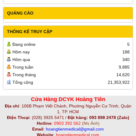
QUẢNG CÁO
THỐNG KÊ TRUY CẬP
Đang online
5
Hôm nay
188
Hôm qua
340
Trong tuần
9,885
Trong tháng
14,620
Tổng cộng
21,353,922
Cửa Hàng DCYK Hoàng Tiên
Địa chỉ
:
106B Phạm Viết Chánh, Phường Nguyễn Cư Trinh, Quận
1, TP. HCM
Điện Thoại
:
(028) 3925 5471 /
Đặt hàng: 093 898 2478 (Zalo)
Hotline
:
0903 392 562
(Ms Ảnh)
Email
:
hoangtienmedical@gmail.com
Website
:
hoangtienmedical.com