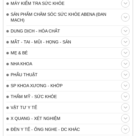
MÁY KIỂM TRA SỨC KHỎE
SẢN PHẨM CHĂM SÓC SỨC KHỎE ABENA (ĐAN
MẠCH)
DUNG DỊCH - HÓA CHẤT
MẮT - TAI - MŨI - HỌNG - SẢN
MẸ & BÉ
NHA KHOA
PHẪU THUẬT
SP KHOA XƯƠNG - KHỚP
THẨM MỸ - SỨC KHỎE
VẬT TƯ Y TẾ
X QUANG - XÉT NGHIỆM
ĐÈN Y TẾ - ỐNG NGHE - DC KHÁC