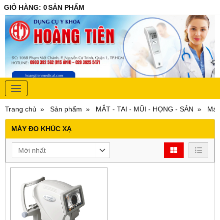
GIỎ HÀNG
:
0
SẢN PHẨM
Trang chủ
Sản phẩm
MẮT - TAI - MŨI - HỌNG - SẢN
Máy
MÁY ĐO KHÚC XẠ
Mới nhất