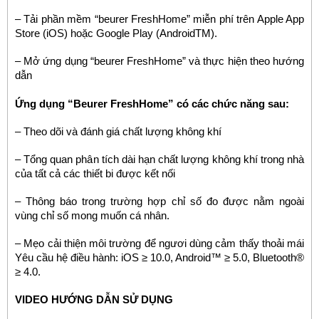
– Tải phần mềm “beurer FreshHome” miễn phí trên Apple App
Store (iOS) hoặc Google Play (AndroidTM).
– Mở ứng dụng “beurer FreshHome” và thực hiện theo hướng
dẫn
Ứng dụng “Beurer FreshHome” có các chức năng sau:
– Theo dõi và đánh giá chất lượng không khí
– Tổng quan phân tích dài hạn chất lượng không khí trong nhà
của tất cả các thiết bi được kết nối
– Thông báo trong trường hợp chỉ số đo được nằm ngoài
vùng chỉ số mong muốn cá nhân.
– Mẹo cải thiện môi trường để ngươi dùng cảm thấy thoải mái
Yêu cầu hệ điều hành: iOS ≥ 10.0, Android™ ≥ 5.0, Bluetooth®
≥ 4.0.
VIDEO HƯỚNG DẪN SỬ DỤNG