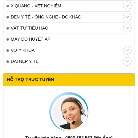
X QUANG - XÉT NGHIỆM
ĐÈN Y TẾ - ỐNG NGHE - DC KHÁC
VẬT TƯ TIÊU HAO
MÁY ĐO HUYẾT ÁP
VỚ Y KHOA
ĐAI NẸP Y TẾ
HỖ TRỢ TRỰC TUYẾN
Tư vấn bán hàng - 0903 392 562 (Ms Ảnh)