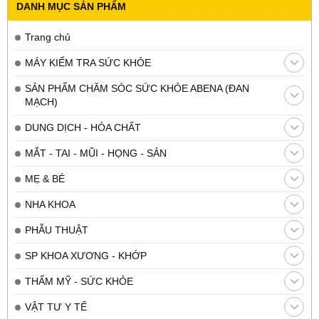
DANH MỤC SẢN PHẨM
Trang chủ
MÁY KIỂM TRA SỨC KHỎE
SẢN PHẨM CHĂM SÓC SỨC KHỎE ABENA (ĐAN
MẠCH)
DUNG DỊCH - HÓA CHẤT
MẮT - TAI - MŨI - HỌNG - SẢN
MẸ & BÉ
NHA KHOA
PHẪU THUẬT
SP KHOA XƯƠNG - KHỚP
THẨM MỸ - SỨC KHỎE
VẬT TƯ Y TẾ