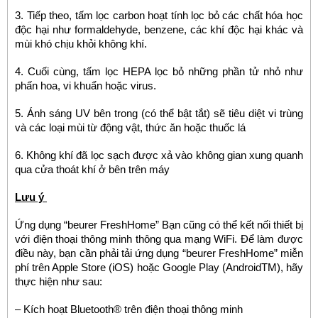
3. Tiếp theo, tấm lọc carbon hoạt tính lọc bỏ các chất hóa học
độc hại như formaldehyde, benzene, các khí độc hại khác và
mùi khó chịu khỏi không khí.
4. Cuối cùng, tấm lọc HEPA lọc bỏ những phần tử nhỏ như
phấn hoa, vi khuẩn hoặc virus.
5. Ánh sáng UV bên trong (có thể bật tắt) sẽ tiêu diệt vi trùng
và các loại mùi từ động vật, thức ăn hoặc thuốc lá
6. Không khí đã lọc sạch được xả vào không gian xung quanh
qua cửa thoát khí ở bên trên máy
Lưu ý
Ứng dụng “beurer FreshHome” Bạn cũng có thể kết nối thiết bị
với điện thoại thông minh thông qua mạng WiFi. Để làm được
điều này, bạn cần phải tải ứng dụng “beurer FreshHome” miễn
phí trên Apple Store (iOS) hoặc Google Play (AndroidTM), hãy
thực hiện như sau:
– Kích hoạt Bluetooth® trên điện thoại thông minh