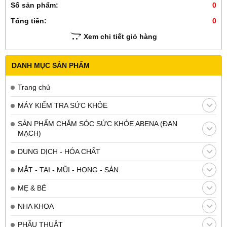
Số sản phẩm:
0
Tổng tiền:
0
Xem chi tiết giỏ hàng
DANH MỤC SẢN PHẨM
Trang chủ
MÁY KIỂM TRA SỨC KHỎE
SẢN PHẨM CHĂM SÓC SỨC KHỎE ABENA (ĐAN
MẠCH)
DUNG DỊCH - HÓA CHẤT
MẮT - TAI - MŨI - HỌNG - SẢN
MẸ & BÉ
NHA KHOA
PHẪU THUẬT