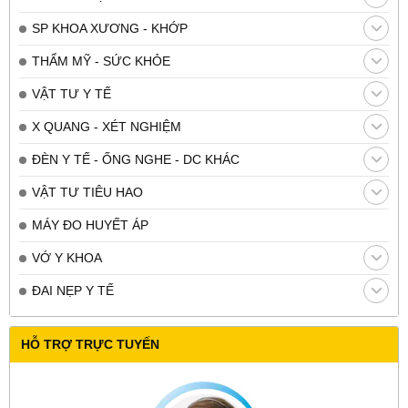
SP KHOA XƯƠNG - KHỚP
THẨM MỸ - SỨC KHỎE
VẬT TƯ Y TẾ
X QUANG - XÉT NGHIỆM
ĐÈN Y TẾ - ỐNG NGHE - DC KHÁC
VẬT TƯ TIÊU HAO
MÁY ĐO HUYẾT ÁP
VỚ Y KHOA
ĐAI NẸP Y TẾ
HỖ TRỢ TRỰC TUYẾN