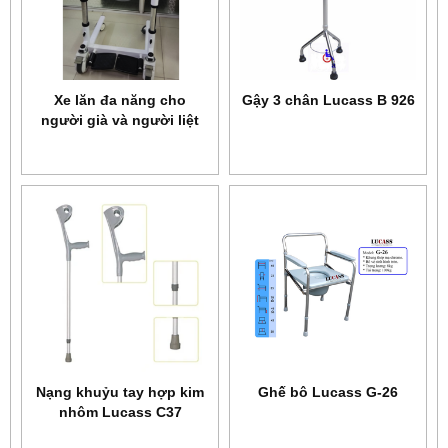
Xe lăn đa năng cho
Gậy 3 chân Lucass B 926
người già và người liệt
mới 2022 Model: KD02
Nạng khuỷu tay hợp kim
Ghế bô Lucass G-26
nhôm Lucass C37