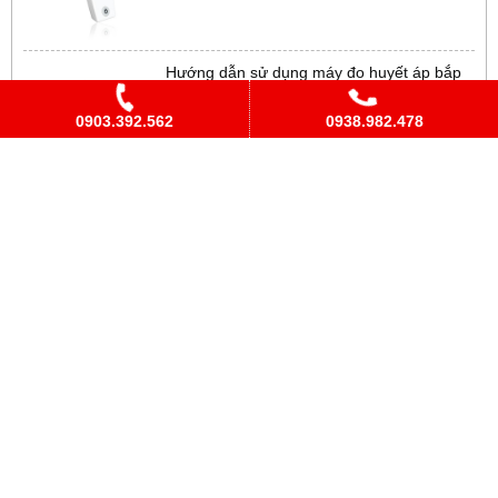
Hướng dẫn sử dụng máy đo huyết áp bắp
tay Omron HEM-7130
KM
0903.392.562
0938.982.478
Hướng dẫn sử dụng máy đo đường huyết
Accu-Chek Active
KM
Hướng dẫn sử dụng máy đo đường huyết
Accu-Chek Performa
KM