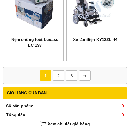
Nệm chống loét Lucass
Xe lăn điện KY122L-44
LC 138
1
2
3
➔
GIỎ HÀNG CỦA BẠN
Số sản phẩm:
0
Tổng tiền:
0
Xem chi tiết giỏ hàng