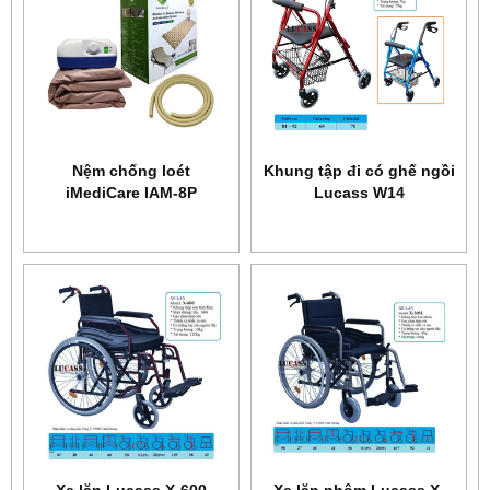
Nệm chống loét
Khung tập đi có ghế ngồi
iMediCare IAM-8P
Lucass W14
Xe lăn Lucass X-600
Xe lăn nhôm Lucass X-