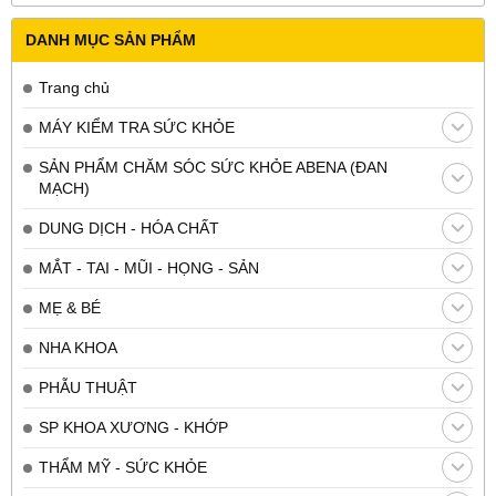
DANH MỤC SẢN PHẨM
Trang chủ
MÁY KIỂM TRA SỨC KHỎE
SẢN PHẨM CHĂM SÓC SỨC KHỎE ABENA (ĐAN
MẠCH)
DUNG DỊCH - HÓA CHẤT
MẮT - TAI - MŨI - HỌNG - SẢN
MẸ & BÉ
NHA KHOA
PHẪU THUẬT
SP KHOA XƯƠNG - KHỚP
THẨM MỸ - SỨC KHỎE