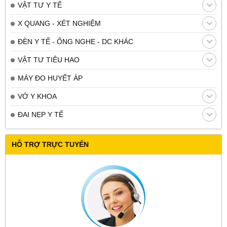
VẬT TƯ Y TẾ
X QUANG - XÉT NGHIỆM
ĐÈN Y TẾ - ỐNG NGHE - DC KHÁC
VẬT TƯ TIÊU HAO
MÁY ĐO HUYẾT ÁP
VỚ Y KHOA
ĐAI NẸP Y TẾ
HỖ TRỢ TRỰC TUYẾN