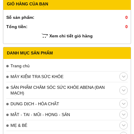
GIỎ HÀNG CỦA BẠN
Số sản phẩm:
0
Tổng tiền:
0
Xem chi tiết giỏ hàng
DANH MỤC SẢN PHẨM
Trang chủ
MÁY KIỂM TRA SỨC KHỎE
SẢN PHẨM CHĂM SÓC SỨC KHỎE ABENA (ĐAN
MẠCH)
DUNG DỊCH - HÓA CHẤT
MẮT - TAI - MŨI - HỌNG - SẢN
MẸ & BÉ