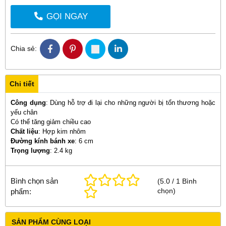
GỌI NGAY
Chia sẻ:
Chi tiết
Công dụng
: Dùng hỗ trợ đi lại cho những người bị tổn thương hoặc
yếu chân
Có thể tăng giảm chiều cao
Chất liệu
: Hợp kim nhôm
Đường kính bánh xe
: 6 cm
Trọng lượng
: 2.4 kg
Bình chọn sản
(
5.0
/
1
Bình
chọn
)
phẩm:
SẢN PHẨM CÙNG LOẠI