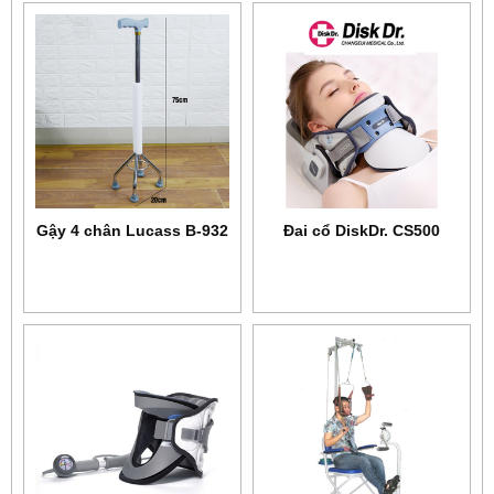
Gậy 4 chân Lucass B-932
Đai cổ DiskDr. CS500