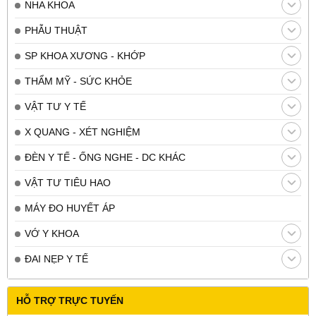
NHA KHOA
PHẪU THUẬT
SP KHOA XƯƠNG - KHỚP
THẨM MỸ - SỨC KHỎE
VẬT TƯ Y TẾ
X QUANG - XÉT NGHIỆM
ĐÈN Y TẾ - ỐNG NGHE - DC KHÁC
VẬT TƯ TIÊU HAO
MÁY ĐO HUYẾT ÁP
VỚ Y KHOA
ĐAI NẸP Y TẾ
HỖ TRỢ TRỰC TUYẾN