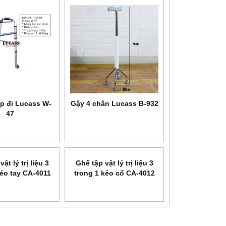
p đi Lucass W-
Gậy 4 chân Lucass B-932
47
NEW
Máy xông khí dung siêu âm
Máy xông khí dung Microlife
SANITY AP 2717 PRO
NEB 200