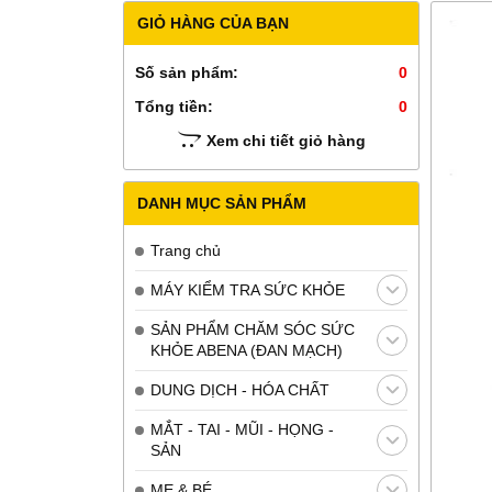
GIỎ HÀNG CỦA BẠN
Số sản phẩm:
0
Tổng tiền:
0
Xem chi tiết giỏ hàng
DANH MỤC SẢN PHẨM
Trang chủ
MÁY KIỂM TRA SỨC KHỎE
SẢN PHẨM CHĂM SÓC SỨC
KHỎE ABENA (ĐAN MẠCH)
DUNG DỊCH - HÓA CHẤT
MẮT - TAI - MŨI - HỌNG -
SẢN
MẸ & BÉ