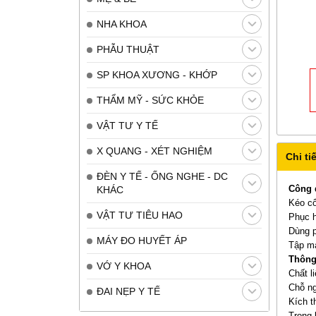
NHA KHOA
PHẪU THUẬT
SP KHOA XƯƠNG - KHỚP
THẨM MỸ - SỨC KHỎE
VẬT TƯ Y TẾ
X QUANG - XÉT NGHIỆM
Chi tiế
ĐÈN Y TẾ - ỐNG NGHE - DC
Công 
KHÁC
Kéo cổ
VẬT TƯ TIÊU HAO
Phục h
Dùng p
MÁY ĐO HUYẾT ÁP
Tập mạ
Thông 
VỚ Y KHOA
Chất l
Chỗ ng
ĐAI NẸP Y TẾ
Kích t
Trọng 