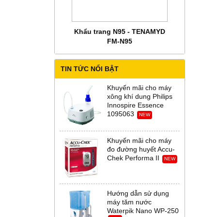
Đa
 CHĂM SÓC MẸ BẦU
Khẩu trang N95 - TENAMYD
Bộ trang phụ
 Abena Đan Mạch
FM-N95
Thời Th
TIN TỨC NỔI BẬT
Khuyến mãi cho máy
xông khí dung Philips
Innospire Essence
1095063
NEW
Khuyến mãi cho máy
đo đường huyết Accu-
Chek Performa II
NEW
Hướng dẫn sử dụng
máy tăm nước
Waterpik Nano WP-250