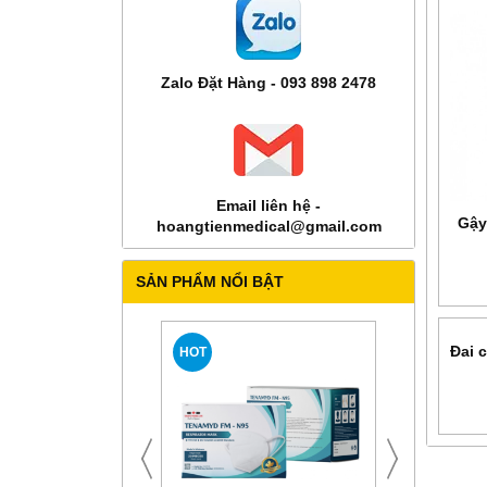
Zalo Đặt Hàng - 093 898 2478
Email liên hệ -
Gậy
hoangtienmedical@gmail.com
SẢN PHẨM NỔI BẬT
HOT