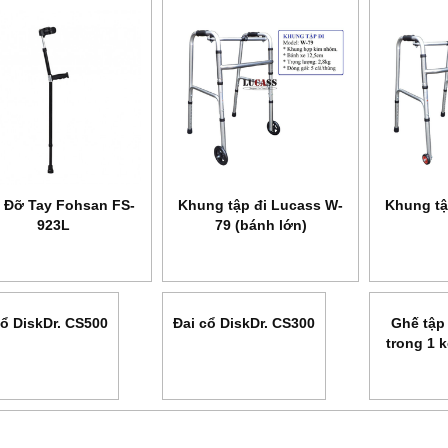
 Đỡ Tay Fohsan FS-
Khung tập đi Lucass W-
Khung tậ
923L
79 (bánh lớn)