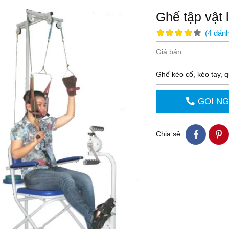
Ghế tập vật l
(
4
đánh
Giá bán :
Ghế kéo cổ, kéo tay, q
GỌI N
Chia sẻ: