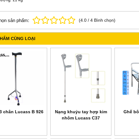
họn sản phẩm:
(
4.0
/
4
Bình chọn
)
PHẨM CÙNG LOẠI
3 chân Lucass B 926
Nạng khuỷu tay hợp kim
Ghế bô
nhôm Lucass C37