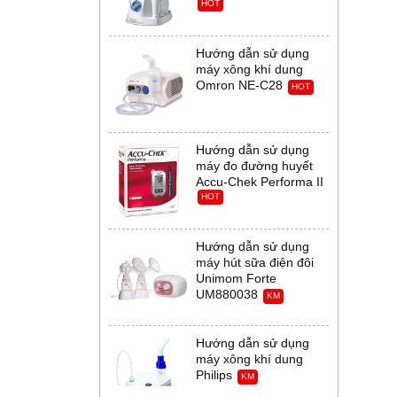
HOT
Hướng dẫn sử dụng
máy xông khí dung
Omron NE-C28
HOT
Hướng dẫn sử dụng
máy đo đường huyết
Accu-Chek Performa II
HOT
Hướng dẫn sử dụng
máy hút sữa điện đôi
Unimom Forte
UM880038
KM
Hướng dẫn sử dụng
máy xông khí dung
Philips
KM