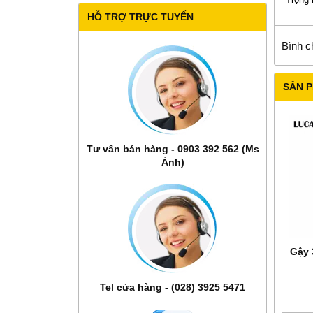
HỖ TRỢ TRỰC TUYẾN
Bình c
SẢN 
Tư vấn bán hàng - 0903 392 562 (Ms
Ảnh)
Gậy 
Tel cửa hàng - (028) 3925 5471