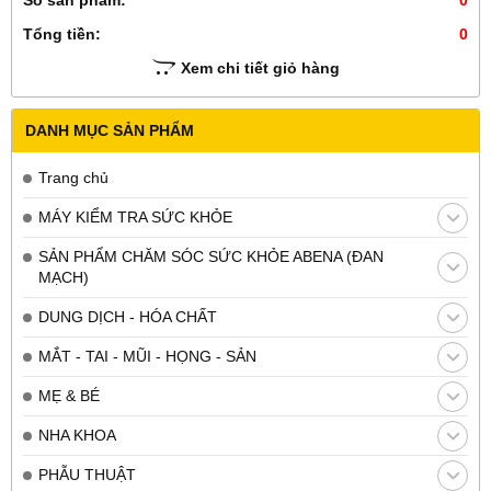
Số sản phẩm:
0
Tổng tiền:
0
Xem chi tiết giỏ hàng
DANH MỤC SẢN PHẨM
Trang chủ
MÁY KIỂM TRA SỨC KHỎE
SẢN PHẨM CHĂM SÓC SỨC KHỎE ABENA (ĐAN
MẠCH)
DUNG DỊCH - HÓA CHẤT
MẮT - TAI - MŨI - HỌNG - SẢN
MẸ & BÉ
NHA KHOA
PHẪU THUẬT