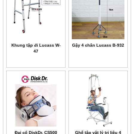
Khung tập đi Lucass W-
Gậy 4 chân Lucass B-932
47
Đai cổ DiskDr. CS500
Ghế tập vật lý trị liệu 4