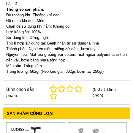
bác sĩ
Thông số sản phẩm
:
Độ thoáng khí: Thoáng khí cao
Độ mềm khi đeo: Mềm
Chân để sử dụng khi nằm: Không có
Lực kéo giãn: 100%
Sử dụng khi: Đứng, ngồi
Thích hợp sử dụng tại: Bệnh nhân tự sử dụng tại nhà
Thành phần: Nẹp kéo giãn, miếng đỡ cằm, bơm tay
Nguyên liệu: Mặt trong bằng vải cotton, mặt ngoài polyurethane trên
nền vải, b
ơm bằng nhựa tổng hợp
Màu sắc: Trắng xám
Trọng lượng: 582gr (Nẹp kéo giãn 332gr, bơm tay 250gr)
Bình chọn sản
(
5.0
/
1
Bình
chọn
)
phẩm:
SẢN PHẨM CÙNG LOẠI