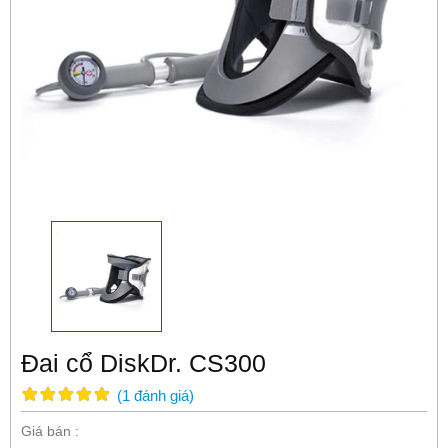
Đai cổ DiskDr. CS300
(
1
đánh giá
)
Giá bán :