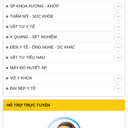
SP KHOA XƯƠNG - KHỚP
THẨM MỸ - SỨC KHỎE
VẬT TƯ Y TẾ
X QUANG - XÉT NGHIỆM
ĐÈN Y TẾ - ỐNG NGHE - DC KHÁC
VẬT TƯ TIÊU HAO
MÁY ĐO HUYẾT ÁP
VỚ Y KHOA
ĐAI NẸP Y TẾ
HỖ TRỢ TRỰC TUYẾN