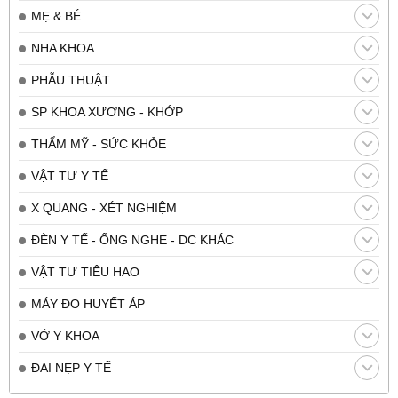
MẸ & BÉ
NHA KHOA
PHẪU THUẬT
SP KHOA XƯƠNG - KHỚP
THẨM MỸ - SỨC KHỎE
VẬT TƯ Y TẾ
X QUANG - XÉT NGHIỆM
ĐÈN Y TẾ - ỐNG NGHE - DC KHÁC
VẬT TƯ TIÊU HAO
MÁY ĐO HUYẾT ÁP
VỚ Y KHOA
ĐAI NẸP Y TẾ