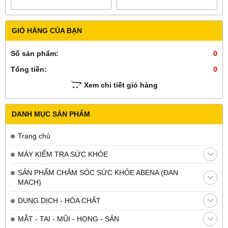
GIỎ HÀNG CỦA BẠN
Số sản phẩm:
0
Tổng tiền:
0
Xem chi tiết giỏ hàng
DANH MỤC SẢN PHẨM
Trang chủ
MÁY KIỂM TRA SỨC KHỎE
SẢN PHẨM CHĂM SÓC SỨC KHỎE ABENA (ĐAN
MẠCH)
DUNG DỊCH - HÓA CHẤT
MẮT - TAI - MŨI - HỌNG - SẢN