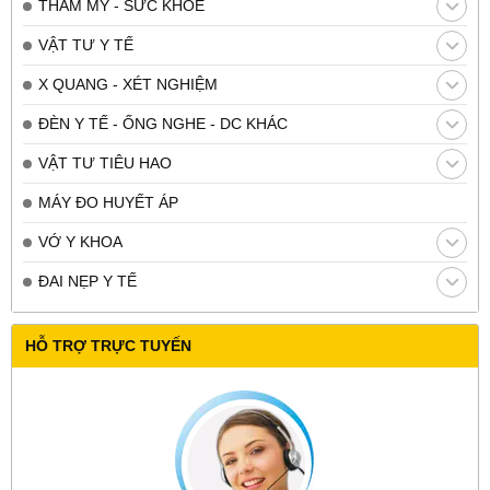
THẨM MỸ - SỨC KHỎE
VẬT TƯ Y TẾ
X QUANG - XÉT NGHIỆM
ĐÈN Y TẾ - ỐNG NGHE - DC KHÁC
VẬT TƯ TIÊU HAO
MÁY ĐO HUYẾT ÁP
VỚ Y KHOA
ĐAI NẸP Y TẾ
HỖ TRỢ TRỰC TUYẾN