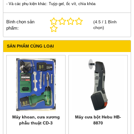
- Và các phụ kiện khác: Tuýp gel, ốc vít, chìa khóa
Bình chọn sản
(
4.5
/
1
Bình
chọn
)
phẩm:
SẢN PHẨM CÙNG LOẠI
Máy khoan, cưa xương
Máy cưa bột Hebu HB-
phẫu thuật CD-3
8870