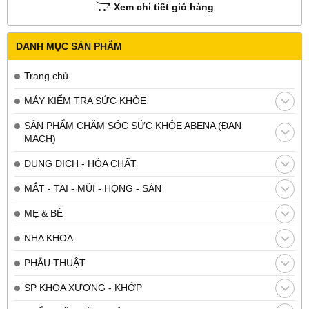
Xem chi tiết giỏ hàng
DANH MỤC SẢN PHẨM
Trang chủ
MÁY KIỂM TRA SỨC KHỎE
SẢN PHẨM CHĂM SÓC SỨC KHỎE ABENA (ĐAN
MẠCH)
DUNG DỊCH - HÓA CHẤT
MẮT - TAI - MŨI - HỌNG - SẢN
MẸ & BÉ
NHA KHOA
PHẪU THUẬT
SP KHOA XƯƠNG - KHỚP