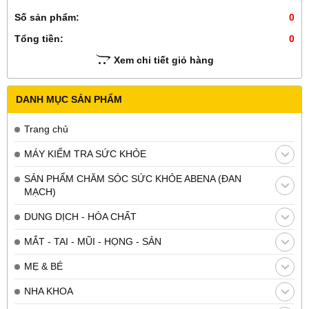
Số sản phẩm:
0
Tổng tiền:
0
Xem chi tiết giỏ hàng
DANH MỤC SẢN PHẨM
Trang chủ
MÁY KIỂM TRA SỨC KHỎE
SẢN PHẨM CHĂM SÓC SỨC KHỎE ABENA (ĐAN
MẠCH)
DUNG DỊCH - HÓA CHẤT
MẮT - TAI - MŨI - HỌNG - SẢN
MẸ & BÉ
NHA KHOA