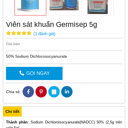
Viên sát khuẩn Germisep 5g
(
1
đánh giá
)
Giá bán :
50% Sodium Dichlorosocyanurate
GỌI NGAY
Chia sẻ:
Chi tiết
:
Thành phần
Sodium Dichloroisocyanurate(NADCC) 50% (2,5g trên
viên 5g)