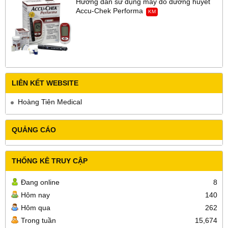
Hướng dẫn sử dụng máy đo đường huyết
Accu-Chek Performa
KM
LIÊN KẾT WEBSITE
Hoàng Tiên Medical
QUẢNG CÁO
THỐNG KÊ TRUY CẬP
Đang online
8
Hôm nay
140
Hôm qua
262
Trong tuần
15,674