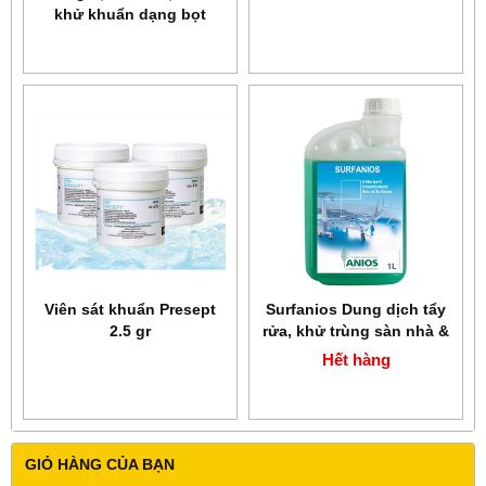
khử khuẩn dạng bọt
SURFA'SAFE PREMIUM
750ML
Viên sát khuẩn Presept
Surfanios Dung dịch tẩy
2.5 gr
rửa, khử trùng sàn nhà &
các bề mặt
Hết hàng
GIỎ HÀNG CỦA BẠN