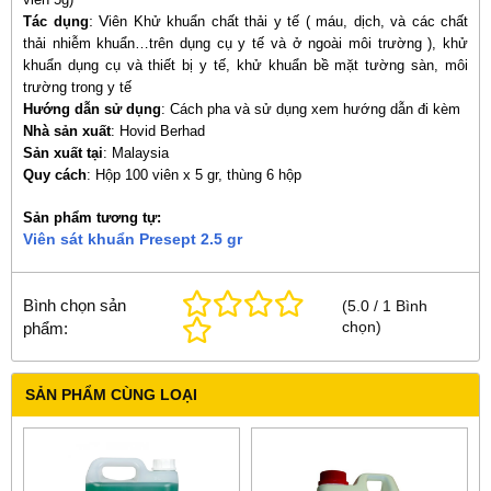
: V
Tác dụng
iên Khử khuẩn chất thải y tế ( máu, dịch, và các chất
thải nhiễm khuẩn…trên dụng cụ y tế và ở ngoài môi trường ), khử
khuẩn dụng cụ và thiết bị y tế, khử khuẩn bề mặt tường sàn, môi
trường trong y tế
Hướng dẫn sử dụng
: Cách pha và sử dụng xem hướng dẫn đi kèm
Nhà sản xuất
: Hovid Berhad
Sản xuất tại
: Malaysia
Quy cách
: Hộp 100 viên x 5 gr, thùng 6 hộp
Sản phẩm tương tự:
Viên sát khuẩn Presept 2.5 gr
Bình chọn sản
(
5.0
/
1
Bình
chọn
)
phẩm:
SẢN PHẨM CÙNG LOẠI