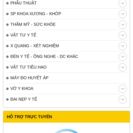
PHẪU THUẬT
SP KHOA XƯƠNG - KHỚP
THẨM MỸ - SỨC KHỎE
VẬT TƯ Y TẾ
X QUANG - XÉT NGHIỆM
ĐÈN Y TẾ - ỐNG NGHE - DC KHÁC
VẬT TƯ TIÊU HAO
MÁY ĐO HUYẾT ÁP
VỚ Y KHOA
ĐAI NẸP Y TẾ
HỖ TRỢ TRỰC TUYẾN