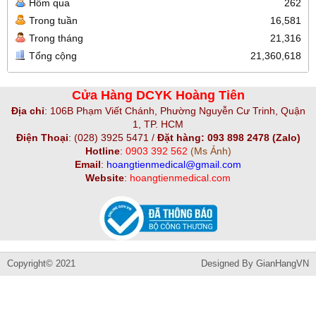
Hôm qua
262
Trong tuần
16,581
Trong tháng
21,316
Tổng cộng
21,360,618
Cửa Hàng DCYK Hoàng Tiên
Địa chỉ
:
106B Phạm Viết Chánh, Phường Nguyễn Cư Trinh, Quận
1, TP. HCM
Điện Thoại
:
(028) 3925 5471 /
Đặt hàng: 093 898 2478 (Zalo)
Hotline
:
0903 392 562
(Ms Ảnh)
Email
:
hoangtienmedical@gmail.com
Website
:
hoangtienmedical.com
Copyright© 2021
Designed By
GianHangVN