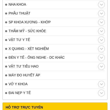
NHA KHOA
PHẪU THUẬT
SP KHOA XƯƠNG - KHỚP
THẨM MỸ - SỨC KHỎE
VẬT TƯ Y TẾ
X QUANG - XÉT NGHIỆM
ĐÈN Y TẾ - ỐNG NGHE - DC KHÁC
VẬT TƯ TIÊU HAO
MÁY ĐO HUYẾT ÁP
VỚ Y KHOA
ĐAI NẸP Y TẾ
HỖ TRỢ TRỰC TUYẾN