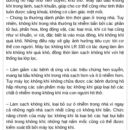
đường hô hấp như hen suyễn, khó thở. Máy tạo bầu không
khí trong lành, sạch khuẩn, giúp cho cơ thể cũng như tinh thần
luôn được sảng khoái, không có cảm giác mệt mỏi.
– Chúng ta thường dành phần lớn thời gian ở trong nhà. Tuy
nhiên, không khí trong nhà thường bị nhiễm bẩn bởi các phần
tử bụi, phấn hoa, lông động vật, các loại mùi, khí có hại cũng
như vi khuẩn, vi rút, đặc biệt là vào mùa đông, khi không khí
quá khô. Những điều này sẽ gây ảnh hưởng tiêu cực tới cơ
thể con người. Máy lọc không khí LR 330 có tác dụng làm ẩm
khi không khí quá khô, đồng thời làm sạch không khí với hệ
thống ba lớp lọc.
– Làm giảm các bệnh dị ứng và các triệu chứng hen suyễn,
mang lai bầu không khí trong nhà sạch hơn và ít ô nhiễm hơn.
Tuy máy lọc không khí không chữa được các bệnh đường hô
hấp nhưng các sản phẩm máy lọc không khí giúp loại bỏ các
chất ô nhiễm trong không khí mà con người hít thở.
– Làm sạch không khí, loại bỏ sự ô nhiễm trong nhà vì ngay
cả những ngôi nhà sạch nhất cũng có không khí bẩn. Chức
năng chính của máy lọc không khí là loại bỏ các hạt bụi bẩn
nhỏ trong không khí; những hạt nấm mốc cũng có thể được
kiểm soát tốt bởi máy lọc không khí.