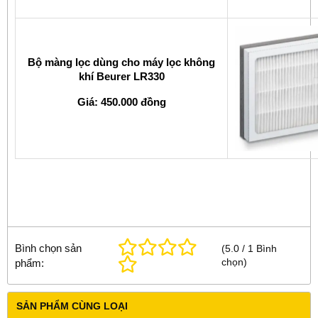
Bộ màng lọc dùng cho máy lọc không
khí Beurer LR330
Giá: 450.000 đồng
Bình chọn sản
(
5.0
/
1
Bình
chọn
)
phẩm:
SẢN PHẨM CÙNG LOẠI