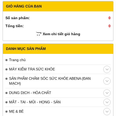
GIỎ HÀNG CỦA BẠN
Số sản phẩm:
0
Tổng tiền:
0
Xem chi tiết giỏ hàng
DANH MỤC SẢN PHẨM
Trang chủ
MÁY KIỂM TRA SỨC KHỎE
SẢN PHẨM CHĂM SÓC SỨC KHỎE ABENA (ĐAN
MẠCH)
DUNG DỊCH - HÓA CHẤT
MẮT - TAI - MŨI - HỌNG - SẢN
MẸ & BÉ