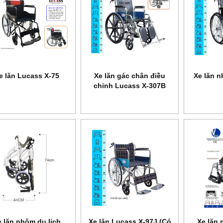
e lăn Lucass X-75
Xe lăn gác chân điều
Xe lăn 
chỉnh Lucass X-307B
 lăn nhôm du lịch
Xe lăn Lucass X-97J (Có
Xe lăn