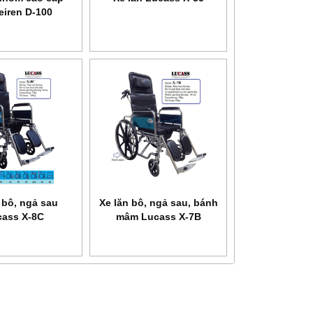
eiren D-100
HEALTH
Máy xông khí dung siêu âm
Máy xông khí dung Microlife
SANITY AP 2717 PRO
NEB 200
 bô, ngả sau
Xe lăn bô, ngả sau, bánh
ass X-8C
mâm Lucass X-7B