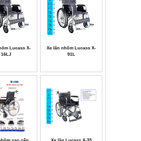
nhôm Lucass X-
Xe lăn nhôm Lucass X-
16LJ
91L
NEW
 nhôm cao cấp
Xe lăn Lucass X-35