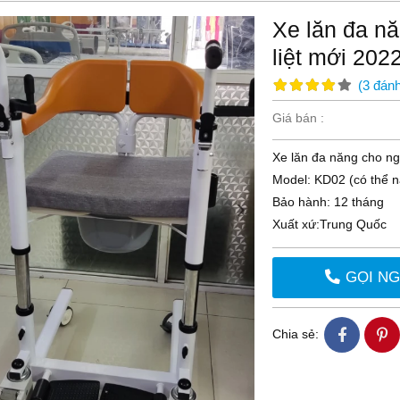
Xe lăn đa n
liệt mới 20
(
3
đánh
Giá bán :
Xe lăn đa năng cho ng
Model: KD02 (có thể n
Bảo hành: 12 tháng
Xuất xứ:Trung Quốc
GỌI N
Chia sẻ: