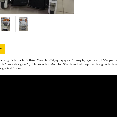
t
đa năng có thể tách rời thành 2 mảnh, sử dụng tay quay để nâng hạ bệnh nhân, từ đó giúp b
, nhựa ABS chống nước, có bô vệ sinh và đệm lót. Sản phẩm thích hợp cho những bệnh
nhân
ong việc chăm sóc.