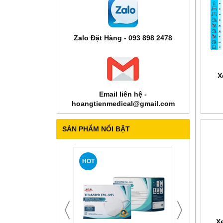
Zalo Đặt Hàng - 093 898 2478
X
Email liên hệ -
hoangtienmedical@gmail.com
SẢN PHẨM NỔI BẬT
HOT
Xe