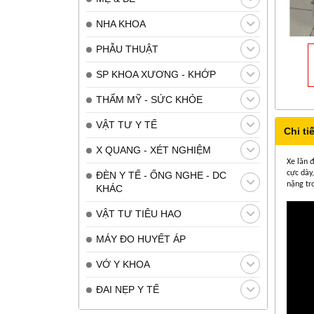
NHA KHOA
PHẪU THUẬT
SP KHOA XƯƠNG - KHỚP
THẨM MỸ - SỨC KHỎE
VẬT TƯ Y TẾ
Chi tiế
X QUANG - XÉT NGHIỆM
Xe lăn 
cực dày
ĐÈN Y TẾ - ỐNG NGHE - DC
nặng tr
KHÁC
VẬT TƯ TIÊU HAO
MÁY ĐO HUYẾT ÁP
VỚ Y KHOA
ĐAI NẸP Y TẾ