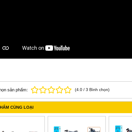
họn sản phẩm:
(
4.0
/
3
Bình chọn
)
PHẨM CÙNG LOẠI