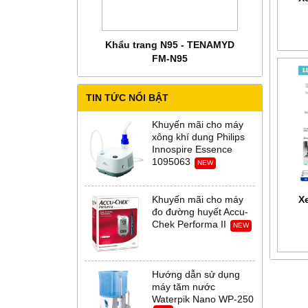
 CHĂM SÓC MẸ BẦU
Khẩu trang N95 - TENAMYD
Bộ trang phụ
 Abena Đan Mạch
FM-N95
Thời Th
TIN TỨC NỔI BẬT
Khuyến mãi cho máy
xông khí dung Philips
Innospire Essence
1095063
NEW
Xe
Khuyến mãi cho máy
đo đường huyết Accu-
Chek Performa II
NEW
Hướng dẫn sử dụng
máy tăm nước
Waterpik Nano WP-250