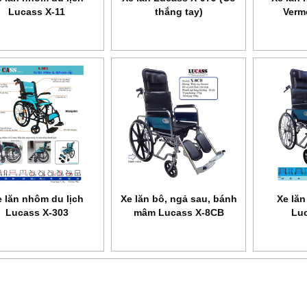
Lucass X-11
thắng tay)
Verm
c phòng dịch
Phun sát khuẩn toàn thân
Dụng cụ tập thở BIO
anh Bình
ASFA
VIS 01
 lăn nhôm du lịch
Xe lăn bô, ngả sau, bánh
Xe lăn
Lucass X-303
mâm Lucass X-8CB
Luc