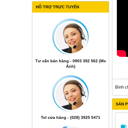
HỖ TRỢ TRỰC TUYẾN
Tư vấn bán hàng - 0903 392 562 (Ms
Ảnh)
Bình c
SẢN 
Tel cửa hàng - (028) 3925 5471