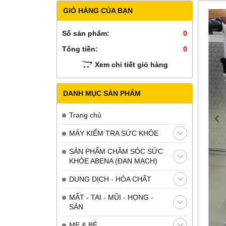
GIỎ HÀNG CỦA BẠN
Số sản phẩm:
0
Tổng tiền:
0
Xem chi tiết giỏ hàng
DANH MỤC SẢN PHẨM
Trang chủ
MÁY KIỂM TRA SỨC KHỎE
SẢN PHẨM CHĂM SÓC SỨC
KHỎE ABENA (ĐAN MẠCH)
DUNG DỊCH - HÓA CHẤT
MẮT - TAI - MŨI - HỌNG -
SẢN
MẸ & BÉ