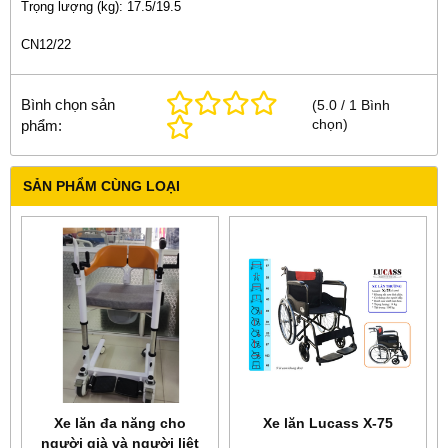
Trọng lượng (kg): 17.5/19.5
CN12/22
Bình chọn sản
(
5.0
/
1
Bình
chọn
)
phẩm:
SẢN PHẨM CÙNG LOẠI
Xe lăn đa năng cho
Xe lăn Lucass X-75
người già và người liệt