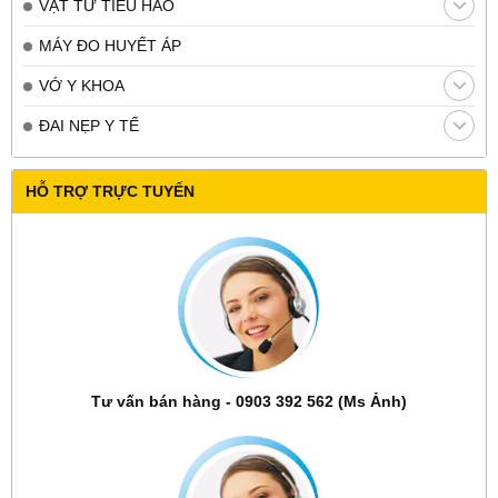
VẬT TƯ TIÊU HAO
MÁY ĐO HUYẾT ÁP
VỚ Y KHOA
ĐAI NẸP Y TẾ
HỖ TRỢ TRỰC TUYẾN
Tư vấn bán hàng - 0903 392 562 (Ms Ảnh)