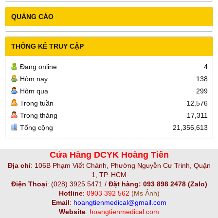
QUẢNG CÁO
THỐNG KÊ TRUY CẬP
Đang online
4
Hôm nay
138
Hôm qua
299
Trong tuần
12,576
Trong tháng
17,311
Tổng cộng
21,356,613
Cửa Hàng DCYK Hoàng Tiên
Địa chỉ
:
106B Phạm Viết Chánh, Phường Nguyễn Cư Trinh, Quận
1, TP. HCM
Điện Thoại
:
(028) 3925 5471 /
Đặt hàng: 093 898 2478 (Zalo)
Hotline
:
0903 392 562
(Ms Ảnh)
Email
:
hoangtienmedical@gmail.com
Website
:
hoangtienmedical.com