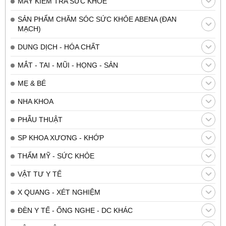
MÁY KIỂM TRA SỨC KHỎE
SẢN PHẨM CHĂM SÓC SỨC KHỎE ABENA (ĐAN
MẠCH)
DUNG DỊCH - HÓA CHẤT
MẮT - TAI - MŨI - HỌNG - SẢN
MẸ & BÉ
NHA KHOA
PHẪU THUẬT
SP KHOA XƯƠNG - KHỚP
THẨM MỸ - SỨC KHỎE
VẬT TƯ Y TẾ
X QUANG - XÉT NGHIỆM
ĐÈN Y TẾ - ỐNG NGHE - DC KHÁC