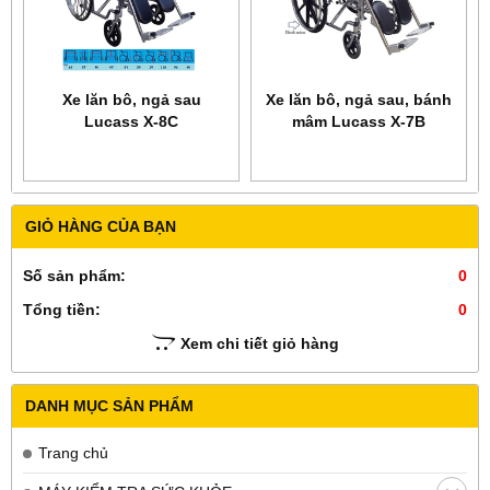
Xe lăn bô, ngả sau
Xe lăn bô, ngả sau, bánh
Lucass X-8C
mâm Lucass X-7B
GIỎ HÀNG CỦA BẠN
Số sản phẩm:
0
Tổng tiền:
0
Xem chi tiết giỏ hàng
DANH MỤC SẢN PHẨM
Trang chủ