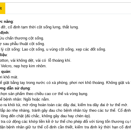
t
ức năng
:
 đỡ, cố định tạm thời cột sống lưng, thắt lưng.
 định
:
ứu chấn thương cột sống.
rợ sau phẫu thuật cột sống.
 lý cột sống: Lao cột sống, u vùng cột sống, xẹp các đốt sống.
 liệu
:
cotton, vải không dệt, vải có lỗ thoáng khí.
 Velcro, nẹp hợp kim nhôm.
o quản
:
ơi khô mát.
hể giặt bằng tay trong nước có xà phòng, phơi nơi khô thoáng. Không giặt v
ớng dẫn sử dụng
:
chọn sản phẩm theo chiều cao cơ thể và vòng bụng.
hế bệnh nhân: Ngồi hoặc nằm.
áo ra khỏi túi, mở rộng hoàn toàn các dây đai, kiểm tra dây đai ở tư thế mở.
 lắp áo nhẹ nhàng, tránh gây đau cho bệnh nhân tùy theo các tư thế. Cố định 
 lỏng đến chặt (đủ chắc, không gây đau hay chèn ép).
 tra cử động các khớp liền kề ở tư thế cho phép đối với từng tổn thương cụ 
dặn bệnh nhân giữ tư thế cố định cần thiết, kiểm tra định kỳ thời hạn cố đị