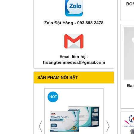
BON
Zalo Đặt Hàng - 093 898 2478
Email liên hệ -
hoangtienmedical@gmail.com
SẢN PHẨM NỔI BẬT
Đai
HOT