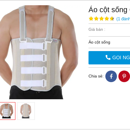
Áo cột sống
(
1
đánh
Giá bán :
Áo cột sống
GỌI N
Chia sẻ: