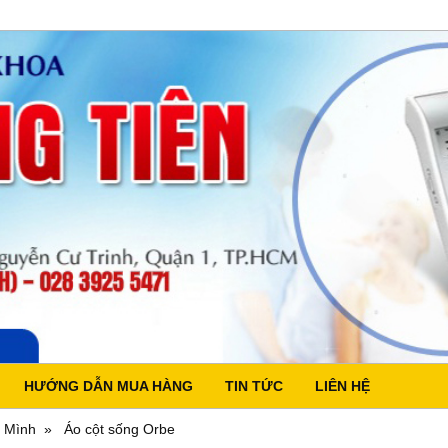
HƯỚNG DẪN MUA HÀNG
TIN TỨC
LIÊN HỆ
 Mình
Áo cột sống Orbe