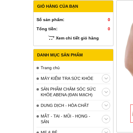
GIỎ HÀNG CỦA BẠN
Số sản phẩm:
0
Tổng tiền:
0
Xem chi tiết giỏ hàng
DANH MỤC SẢN PHẨM
Trang chủ
MÁY KIỂM TRA SỨC KHỎE
SẢN PHẨM CHĂM SÓC SỨC
KHỎE ABENA (ĐAN MẠCH)
DUNG DỊCH - HÓA CHẤT
MẮT - TAI - MŨI - HỌNG -
SẢN
MẸ & BÉ