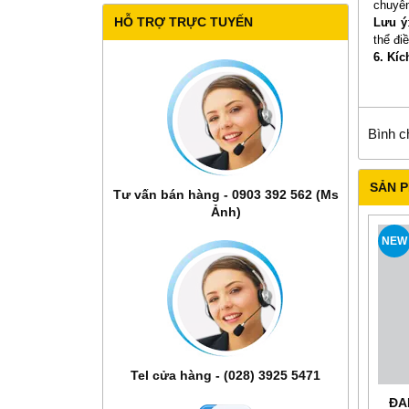
chuyên
HỖ TRỢ TRỰC TUYẾN
Lưu ý
thể đi
6. Kíc
Bình c
SẢN 
Tư vấn bán hàng - 0903 392 562 (Ms
Ảnh)
NEW
Tel cửa hàng - (028) 3925 5471
ĐA