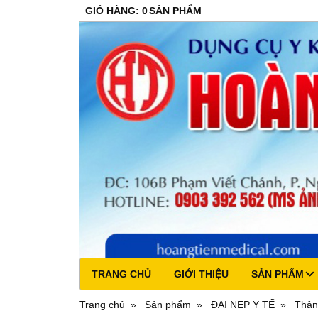
GIỎ HÀNG
:
0
SẢN PHẨM
TRANG CHỦ
GIỚI THIỆU
SẢN PHẨM
Trang chủ
Sản phẩm
ĐAI NẸP Y TẾ
Thân