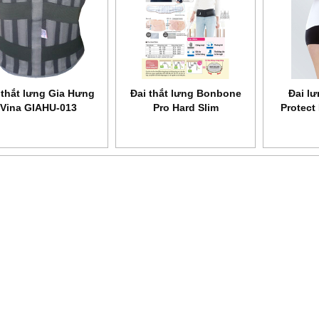
c phòng dịch
Phun sát khuẩn toàn thân
Dụng cụ tập thở BIO
anh Bình
ASFA
VIS 01
 thắt lưng Gia Hưng
Đai thắt lưng Bonbone
Đai l
Vina GIAHU-013
Pro Hard Slim
Protect 