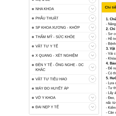
Chi tiế
NHA KHOA
PHẪU THUẬT
1. Ch
- Nâng
SP KHOA XƯƠNG - KHỚP
2. Chỉ
- Sơ c
THẨM MỸ - SỨC KHỎE
- Hỗ t
- Bệnh
VẬT TƯ Y TẾ
3. Vật
- Vải 
X QUANG - XÉT NGHIỆM
- Khóa
4. Bả
ĐÈN Y TẾ - ỐNG NGHE - DC
- Để n
KHÁC
- Có t
5. Hư
VẬT TƯ TIÊU HAO
- Lựa 
- Tư t
MÁY ĐO HUYẾT ÁP
- Lấy 
VỚ Y KHOA
- Đeo,
nấc từ
ĐAI NẸP Y TẾ
- Kiểm
- Căn 