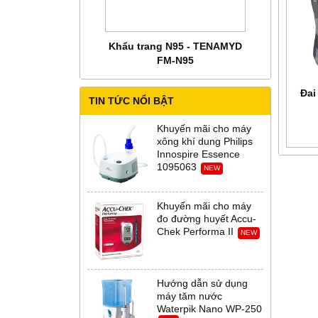
 CHĂM SÓC MẸ BẦU
Khẩu trang N95 - TENAMYD
Bộ trang phụ
 Abena Đan Mạch
FM-N95
Thời Th
Đai
TIN TỨC NỔI BẬT
Khuyến mãi cho máy
xông khí dung Philips
Innospire Essence
1095063
NEW
Khuyến mãi cho máy
đo đường huyết Accu-
Chek Performa II
NEW
Hướng dẫn sử dụng
máy tăm nước
Waterpik Nano WP-250