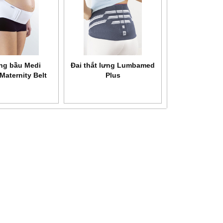
HEALTH
Máy xông khí dung siêu âm
Máy xông khí dung Microlife
SANITY AP 2717 PRO
NEB 200
ưng bầu Medi
Đai thắt lưng Lumbamed
Maternity Belt
Plus