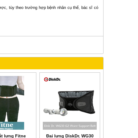
ược, tùy theo trường hợp bệnh nhân cụ thể, bác sĩ có
ắt lưng Fitne
Đai lưng DiskDr. WG30