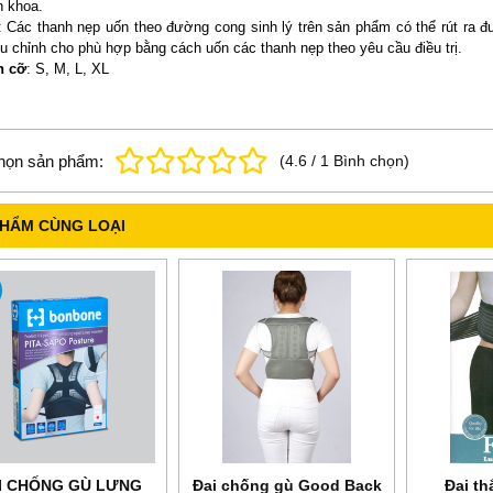
 khoa.
: Các thanh nẹp uốn theo đường cong sinh lý trên sản phẩm có thể rút ra đ
ều chỉnh cho phù hợp bằng cách uốn các thanh nẹp theo yêu cầu điều trị.
h cỡ
: S, M, L, XL
họn sản phẩm:
(
4.6
/
1
Bình chọn
)
PHẨM CÙNG LOẠI
I CHỐNG GÙ LƯNG
Đai chống gù Good Back
Đai th