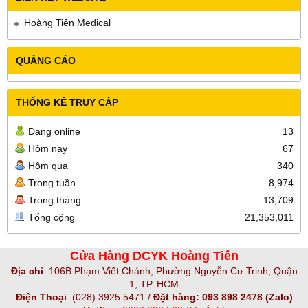
Hoàng Tiên Medical
QUẢNG CÁO
THỐNG KÊ TRUY CẬP
Đang online
13
Hôm nay
67
Hôm qua
340
Trong tuần
8,974
Trong tháng
13,709
Tổng cộng
21,353,011
Cửa Hàng DCYK Hoàng Tiên
Địa chỉ
:
106B Phạm Viết Chánh, Phường Nguyễn Cư Trinh, Quận
1, TP. HCM
Điện Thoại
:
(028) 3925 5471 /
Đặt hàng: 093 898 2478 (Zalo)