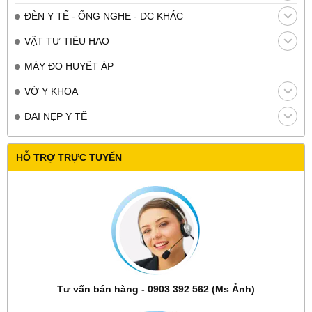
ĐÈN Y TẾ - ỐNG NGHE - DC KHÁC
VẬT TƯ TIÊU HAO
MÁY ĐO HUYẾT ÁP
VỚ Y KHOA
ĐAI NẸP Y TẾ
HỖ TRỢ TRỰC TUYẾN
Tư vấn bán hàng - 0903 392 562 (Ms Ảnh)