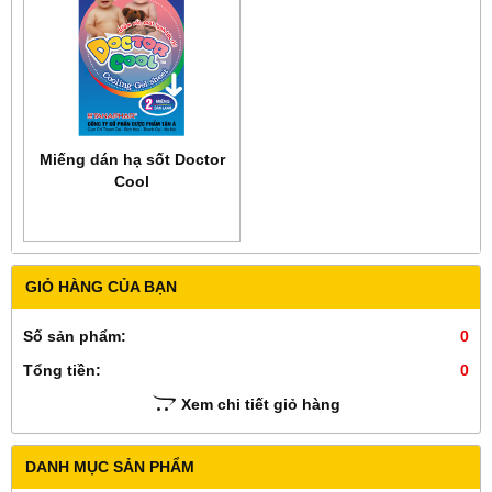
Miếng dán hạ sốt Doctor
Cool
GIỎ HÀNG CỦA BẠN
Số sản phẩm:
0
Tổng tiền:
0
Xem chi tiết giỏ hàng
DANH MỤC SẢN PHẨM