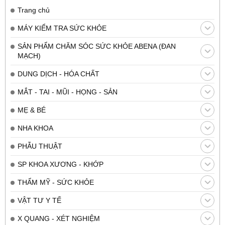
Trang chủ
MÁY KIỂM TRA SỨC KHỎE
SẢN PHẨM CHĂM SÓC SỨC KHỎE ABENA (ĐAN
MẠCH)
DUNG DỊCH - HÓA CHẤT
MẮT - TAI - MŨI - HỌNG - SẢN
MẸ & BÉ
NHA KHOA
PHẪU THUẬT
SP KHOA XƯƠNG - KHỚP
THẨM MỸ - SỨC KHỎE
VẬT TƯ Y TẾ
X QUANG - XÉT NGHIỆM