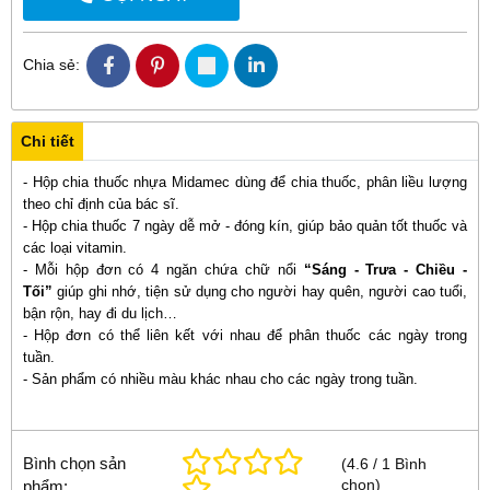
Chia sẻ:
Chi tiết
- Hộp chia thuốc nhựa Midamec dùng để chia thuốc, phân liều lượng
theo chỉ định của bác sĩ.
- Hộp chia thuốc 7 ngày dễ mở - đóng kín, giúp bảo quản tốt thuốc và
các loại vitamin.
- Mỗi hộp đơn có 4 ngăn chứa chữ nổi
“Sáng - Trưa - Chiều -
Tối”
giúp ghi nhớ, tiện sử dụng cho người hay quên, người cao tuổi,
bận rộn, hay đi du lịch…
- Hộp đơn có thể liên kết với nhau để phân thuốc các ngày trong
tuần.
- Sản phẩm có nhiều màu khác nhau cho các ngày trong tuần.
Bình chọn sản
(
4.6
/
1
Bình
chọn
)
phẩm: