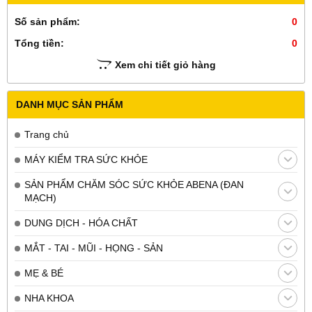
Số sản phẩm:
0
Tổng tiền:
0
Xem chi tiết giỏ hàng
DANH MỤC SẢN PHẨM
Trang chủ
MÁY KIỂM TRA SỨC KHỎE
SẢN PHẨM CHĂM SÓC SỨC KHỎE ABENA (ĐAN
MẠCH)
DUNG DỊCH - HÓA CHẤT
MẮT - TAI - MŨI - HỌNG - SẢN
MẸ & BÉ
NHA KHOA