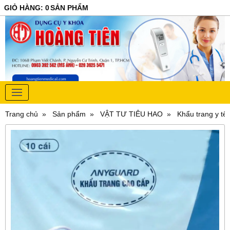
GIỎ HÀNG
:
0
SẢN PHẨM
Trang chủ
Sản phẩm
VẬT TƯ TIÊU HAO
Khẩu trang y tế