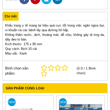
Chi tiết
Khẩu trang y tế mang lại hiệu quả cực tốt trong việc ngăn ngừa bụi,
vi khuẩn và các bệnh lây qua đường hô hấp.
Không thấm nước, dịch, thoáng mát, dễ chịu, không gây dị ứng da,
dây đeo to bản.
Kích thước: 175 x 95 mm
Quy cách: Bịch 10 cái
Màu sắc: Xanh
Bình chọn sản
(
5.0
/
1
Bình
chọn
)
phẩm:
SẢN PHẨM CÙNG LOẠI
NEW
NEW