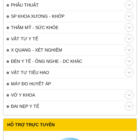
PHẪU THUẬT
SP KHOA XƯƠNG - KHỚP
THẨM MỸ - SỨC KHỎE
VẬT TƯ Y TẾ
X QUANG - XÉT NGHIỆM
ĐÈN Y TẾ - ỐNG NGHE - DC KHÁC
VẬT TƯ TIÊU HAO
MÁY ĐO HUYẾT ÁP
VỚ Y KHOA
ĐAI NẸP Y TẾ
HỖ TRỢ TRỰC TUYẾN