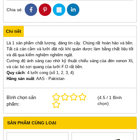
Chia sẻ:
Chi tiết
Là 1 sản phẩm chất lượng, đáng tin cậy. Chúng rất hoàn hảo và bền.
Tất cả cán cầm và lưỡi đặt nội khí quản được làm bằng chất liệu tốt
và đã qua kiểm nghiệm nghiêm ngặt.
Cường độ ánh sáng cao nhờ kỹ thuật chiếu sáng của đèn xenon XL
và các bó sợi quang của lưỡi F.O rất bền.
Quy cách
: 4 lưỡi cong
(số 1, 2, 3, 4)
Hãng sản xuất
: AAS - Pakistan
Bình chọn sản
(
4.5
/
1
Bình
chọn
)
phẩm:
SẢN PHẨM CÙNG LOẠI