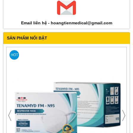
Email liên hệ - hoangtienmedical@gmail.com
SẢN PHẨM NỔI BẬT
HOT