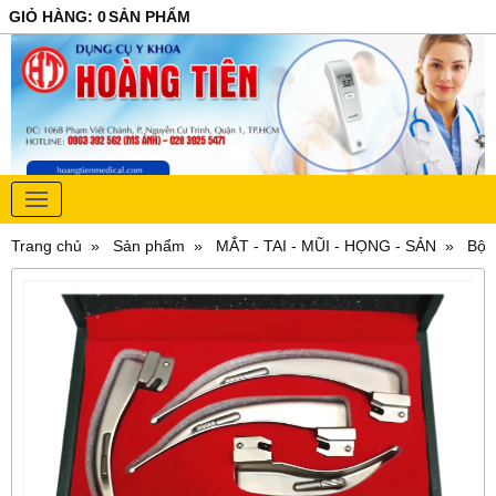
GIỎ HÀNG
:
0
SẢN PHẨM
Trang chủ
Sản phẩm
MẮT - TAI - MŨI - HỌNG - SẢN
Bộ đ