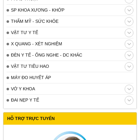
SP KHOA XƯƠNG - KHỚP
THẨM MỸ - SỨC KHỎE
VẬT TƯ Y TẾ
X QUANG - XÉT NGHIỆM
ĐÈN Y TẾ - ỐNG NGHE - DC KHÁC
VẬT TƯ TIÊU HAO
MÁY ĐO HUYẾT ÁP
VỚ Y KHOA
ĐAI NẸP Y TẾ
HỖ TRỢ TRỰC TUYẾN