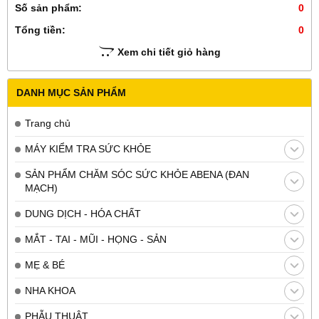
Số sản phẩm:
0
Tổng tiền:
0
Xem chi tiết giỏ hàng
DANH MỤC SẢN PHẨM
Trang chủ
MÁY KIỂM TRA SỨC KHỎE
SẢN PHẨM CHĂM SÓC SỨC KHỎE ABENA (ĐAN
MẠCH)
DUNG DỊCH - HÓA CHẤT
MẮT - TAI - MŨI - HỌNG - SẢN
MẸ & BÉ
NHA KHOA
PHẪU THUẬT