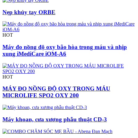
Nẹp khủy tay ORBE
HOT
Máy đo nồng độ oxy bão hòa trong máu và nhịp
xung iMediCare iOM-A6
HOT
MÁY ĐO NỒNG ĐỘ OXY TRONG MÁU
MICROLIFE SPO2 OXY 200
Máy khoan, cưa xương phẫu thuật CD-3