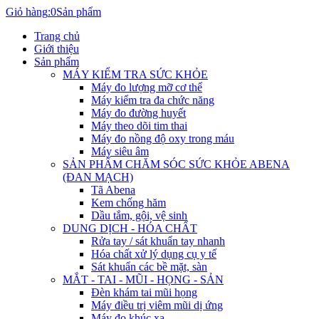
Giỏ hàng
:
0
Sản phẩm
Trang chủ
Giới thiệu
Sản phẩm
MÁY KIỂM TRA SỨC KHỎE
Máy đo lượng mỡ cơ thể
Máy kiểm tra đa chức năng
Máy đo đường huyết
Máy theo dõi tim thai
Máy đo nồng độ oxy trong máu
Máy siêu âm
SẢN PHẨM CHĂM SÓC SỨC KHỎE ABENA
(ĐAN MẠCH)
Tã Abena
Kem chống hăm
Dầu tắm, gội, vệ sinh
DUNG DỊCH - HÓA CHẤT
Rửa tay / sát khuẩn tay nhanh
Hóa chất xử lý dụng cụ y tế
Sát khuẩn các bề mặt, sàn
MẮT - TAI - MŨI - HỌNG - SẢN
Đèn khám tai mũi họng
Máy điều trị viêm mũi dị ứng
Máy đo khúc xạ