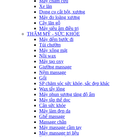
Máy châm cứu
Xe lăn
Dụng cụ cắt bột, xương
Máy đo loãng xương
Cây lăn gỗ
Máy siêu âm điều trị
THẨM MỸ - SỨC KHỎE
Máy đếm bước đi
Túi chườm
Máy xông mặt
Nồi wax
Máy tạo oxy
Giường massage
Nệm massage
Gối
SP chăm sóc sức khỏe, sắc đẹp khác
Wax tẩy lông
Máy phun sương tăng độ ẩm
Máy tập thể dục
Cân sức khỏe
Máy làm đẹp da
Ghế massage
Massage chân
Máy massage cầm tay
Máy massage trị liệu