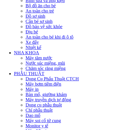
Bình sữa và phụ kiện
Bộ đồ ăn cho bé
An toàn cho trẻ
Đồ sơ sinh
Cân bé sơ sinh
Đồ bảo vệ sức khỏe
Địu bé
An toàn cho bé khi đi ô tô
Xe đẩy
Nhiệt kế
NHA KHOA
Máy tăm nước
Nước súc miệng, mũi
Chăm sóc răng miệng
PHẪU THUẬT
Dụng Cụ Phẩu Thuật CTCH
Máy bơm tiêm điện
Máy in
Bàn mổ, giường khám
Máy truyền dịch tự động
Dụng cụ phẫu thuật
Chỉ phẫu thuật
Dao mổ
Máy soi cổ tử cung
Monitor y tế