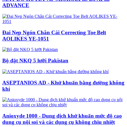
ADVANCE
Đai Nẹp Ngón Chân Cái Correcting Toe Belt
AOLIKES YE-1051
Bộ đặt NKQ 5 lưỡi Pakistan
ASEPTANIOS AD - Khử khuẩn bằng đường không
khí
Anioxyde 1000 - Dung dịch khử khuẩn mức độ cao
dụng cụ nội soi và các dụng cụ không chịu nhiệt