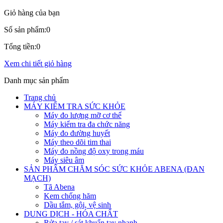
Giỏ hàng của bạn
Số sản phẩm:
0
Tổng tiền:
0
Xem chi tiết giỏ hàng
Danh mục sản phẩm
Trang chủ
MÁY KIỂM TRA SỨC KHỎE
Máy đo lượng mỡ cơ thể
Máy kiểm tra đa chức năng
Máy đo đường huyết
Máy theo dõi tim thai
Máy đo nồng độ oxy trong máu
Máy siêu âm
SẢN PHẨM CHĂM SÓC SỨC KHỎE ABENA (ĐAN
MẠCH)
Tã Abena
Kem chống hăm
Dầu tắm, gội, vệ sinh
DUNG DỊCH - HÓA CHẤT
Rửa tay / sát khuẩn tay nhanh