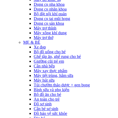
Dụng cụ nha khoa
Dụng cụ nhãn khoa
Bộ đặt nội khí quản
Dụng cụ tai mũi họng
Dụng cụ sản khoa
Máy trợ thính
Máy xông khí dung
Máy trợ thở
MẸ & BÉ
Xe đạp
Bộ đồ uống cho bé
Ghế tập ăn, ghế rung cho bé
Giường cũi trẻ em
Cân nhà bếp
Máy xay thực phẩm
Máy tiệt trùng, hâm sữa
Máy hút sữa
Túi chườm thảo dược + gen bụng
Bình sữa và phụ kiện
Bộ đồ ăn cho bé
An toàn cho trẻ
Đồ sơ sinh
Cân bé sơ sinh
Đồ bảo vệ sức khỏe