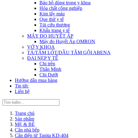
Bảo hộ dùng trong y khoa
Hóa chất công nghiệp
Kim lấy máu
Que thử y tế
Túi cứu thương
Khẩu trang y tế
MÁY ĐO HUYẾT ÁP
Máy đo Huyết Áp OMRON
VỚ Y KHOA
TẢ/TẤM LÓT/DẦU TẮM GỘI ABENA
ĐAI NẸP Y TẾ
Chi trên
Thân Mình
Chi Dưới
Hướng dẫn mua hàng
Tin tức
Liên hệ
Trang chủ
Sản phẩm
MẸ & BÉ
Cân nhà bếp
Cân điện tử Tanita KD-404