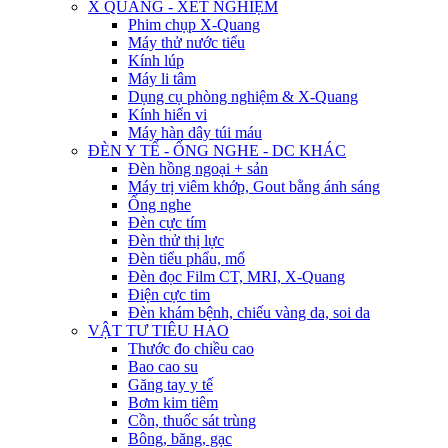
X QUANG - XÉT NGHIỆM
Phim chụp X-Quang
Máy thử nước tiểu
Kính lúp
Máy li tâm
Dụng cụ phòng nghiệm & X-Quang
Kính hiển vi
Máy hàn dây túi máu
ĐÈN Y TẾ - ỐNG NGHE - DC KHÁC
Đèn hồng ngoại + sản
Máy trị viêm khớp, Gout bằng ánh sáng
Ống nghe
Đèn cực tím
Đèn thử thị lực
Đèn tiểu phẩu, mổ
Đèn đọc Film CT, MRI, X-Quang
Điện cực tim
Đèn khám bệnh, chiếu vàng da, soi da
VẬT TƯ TIÊU HAO
Thước đo chiều cao
Bao cao su
Găng tay y tế
Bơm kim tiêm
Cồn, thuốc sát trùng
Bông, băng, gạc