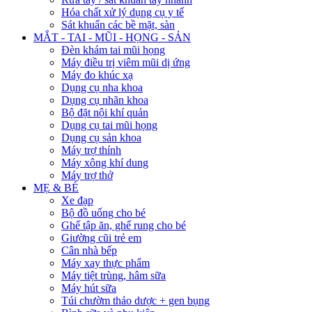
Hóa chất xử lý dụng cụ y tế
Sát khuẩn các bề mặt, sàn
MẮT - TAI - MŨI - HỌNG - SẢN
Đèn khám tai mũi họng
Máy điều trị viêm mũi dị ứng
Máy đo khúc xạ
Dụng cụ nha khoa
Dụng cụ nhãn khoa
Bộ đặt nội khí quản
Dụng cụ tai mũi họng
Dụng cụ sản khoa
Máy trợ thính
Máy xông khí dung
Máy trợ thở
MẸ & BÉ
Xe đạp
Bộ đồ uống cho bé
Ghế tập ăn, ghế rung cho bé
Giường cũi trẻ em
Cân nhà bếp
Máy xay thực phẩm
Máy tiệt trùng, hâm sữa
Máy hút sữa
Túi chườm thảo dược + gen bụng