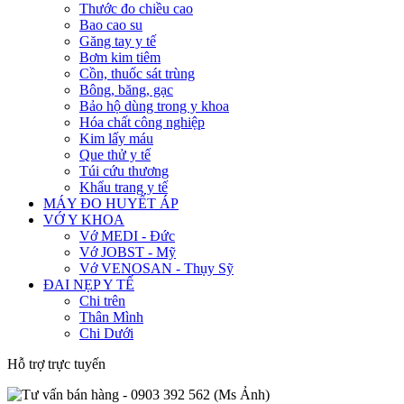
Thước đo chiều cao
Bao cao su
Găng tay y tế
Bơm kim tiêm
Cồn, thuốc sát trùng
Bông, băng, gạc
Bảo hộ dùng trong y khoa
Hóa chất công nghiệp
Kim lấy máu
Que thử y tế
Túi cứu thương
Khẩu trang y tế
MÁY ĐO HUYẾT ÁP
VỚ Y KHOA
Vớ MEDI - Đức
Vớ JOBST - Mỹ
Vớ VENOSAN - Thụy Sỹ
ĐAI NẸP Y TẾ
Chi trên
Thân Mình
Chi Dưới
Hỗ trợ trực tuyến