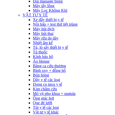
Đai massage bụng
Máy tẩy lông
Máy Lọc Không Khí
VẬT TƯ Y TẾ
Xe đẩy thiết bị y tế
Nồi hấp + test thử tiệt trùng
Máy hút dịch
Máy hút thai
Máy rửa dạ dày
Nhiệt ẩm kế
Tủ, lò sấy thiết bị y tế
Tủ thuốc
Kính bảo hộ
Áo blouse
Băng ca cứu thương
Bình oxy + đồng hồ
Bóp bóng
Dây y tế các loại
Dụng cụ inox y tế
Kim châm cứu
Mỏ vịt phụ khoa + spatula
Ống giác hơi
Que đè lưỡi
Túi y tế các loại
Vật tư y tế khác