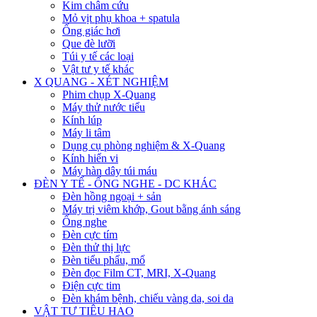
Kim châm cứu
Mỏ vịt phụ khoa + spatula
Ống giác hơi
Que đè lưỡi
Túi y tế các loại
Vật tư y tế khác
X QUANG - XÉT NGHIỆM
Phim chụp X-Quang
Máy thử nước tiểu
Kính lúp
Máy li tâm
Dụng cụ phòng nghiệm & X-Quang
Kính hiển vi
Máy hàn dây túi máu
ĐÈN Y TẾ - ỐNG NGHE - DC KHÁC
Đèn hồng ngoại + sản
Máy trị viêm khớp, Gout bằng ánh sáng
Ống nghe
Đèn cực tím
Đèn thử thị lực
Đèn tiểu phẩu, mổ
Đèn đọc Film CT, MRI, X-Quang
Điện cực tim
Đèn khám bệnh, chiếu vàng da, soi da
VẬT TƯ TIÊU HAO