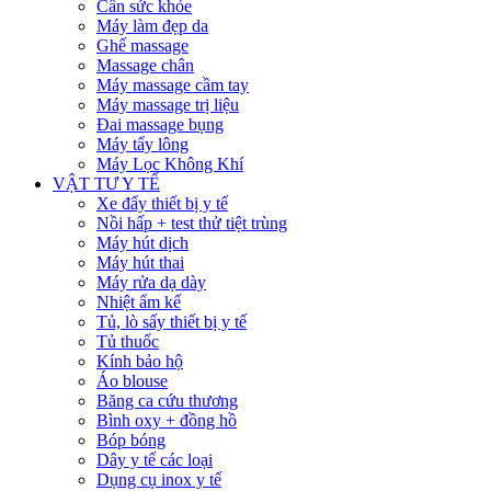
Cân sức khỏe
Máy làm đẹp da
Ghế massage
Massage chân
Máy massage cầm tay
Máy massage trị liệu
Đai massage bụng
Máy tẩy lông
Máy Lọc Không Khí
VẬT TƯ Y TẾ
Xe đẩy thiết bị y tế
Nồi hấp + test thử tiệt trùng
Máy hút dịch
Máy hút thai
Máy rửa dạ dày
Nhiệt ẩm kế
Tủ, lò sấy thiết bị y tế
Tủ thuốc
Kính bảo hộ
Áo blouse
Băng ca cứu thương
Bình oxy + đồng hồ
Bóp bóng
Dây y tế các loại
Dụng cụ inox y tế