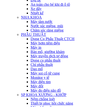
Địu bé
An toàn cho bé khi đi ô tô
Xe đẩy
Nhiệt kế
NHA KHOA
Máy tăm nước
Nước súc miệng, mũi
Chăm sóc răng miệng
PHẪU THUẬT
Dụng Cụ Phẩu Thuật CTCH
Máy bơm tiêm điện
Máy in
Bàn mổ, giường khám
Máy truyền dịch tự động
Dụng cụ phẫu thuật
Chỉ phẫu thuật
Dao mổ
Máy soi cổ tử cung
Monitor y tế
Máy điện tim
Máy đốt
Máy đo điện não đồ
SP KHOA XƯƠNG - KHỚP
Nệm chống loét
Thiết bị phục hồi chức năng