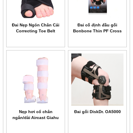
Đai Nẹp Ngón Chân Cái
Đai cố định đầu gối
Correcting Toe Belt
Bonbone Thin PF Cross
AOLIKES YE-1051
Belt
Nẹp hơi cổ chân
Đai gối DiskDr. OA5000
ngắn/dài Aircast Giahu