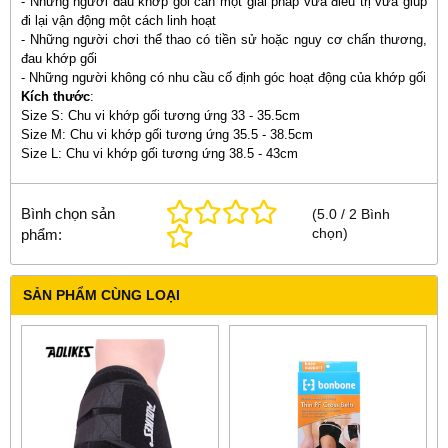
- Những người đau khớp gối cần một giải pháp vừa điều trị vừa giúp
đi lại vận động một cách linh hoạt
- Những người chơi thể thao có tiền sử hoặc nguy cơ chấn thương,
đau khớp gối
- Những người không có nhu cầu cố định góc hoạt động của khớp gối
Kích thước
:
Size S: Chu vi khớp gối tương ứng 33 - 35.5cm
Size M: Chu vi khớp gối tương ứng 35.5 - 38.5cm
Size L: Chu vi khớp gối tương ứng 38.5 - 43cm
Bình chọn sản
(
5.0
/
2
Bình
chọn
)
phẩm:
SẢN PHẨM CÙNG LOẠI