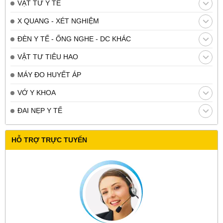
VẬT TƯ Y TẾ
X QUANG - XÉT NGHIỆM
ĐÈN Y TẾ - ỐNG NGHE - DC KHÁC
VẬT TƯ TIÊU HAO
MÁY ĐO HUYẾT ÁP
VỚ Y KHOA
ĐAI NẸP Y TẾ
HỖ TRỢ TRỰC TUYẾN