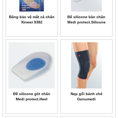
Băng bảo vệ mắt cá chân
Đế silicone bàn chân
Xinwei 9382
Medi protect.Silicone
insole
Đế silicone gót chân
Nẹp gối bánh chè
Medi protect.Heel
Genumedi