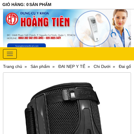
GIỎ HÀNG
:
0
SẢN PHẨM
Trang chủ
Sản phẩm
ĐAI NẸP Y TẾ
Chi Dưới
Đai gối