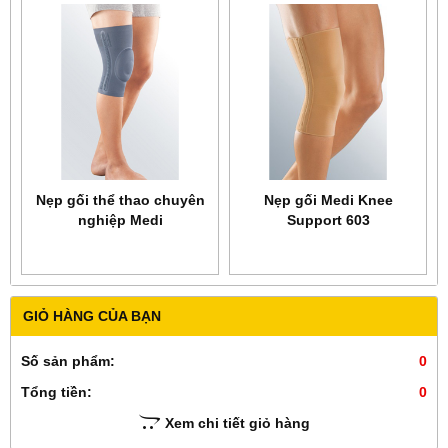
Nẹp gối thể thao chuyên
Nẹp gối Medi Knee
nghiệp Medi
Support 603
protect.Genu
GIỎ HÀNG CỦA BẠN
Số sản phẩm:
0
Tổng tiền:
0
Xem chi tiết giỏ hàng