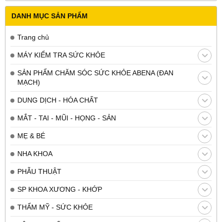
DANH MỤC SẢN PHẨM
Trang chủ
MÁY KIỂM TRA SỨC KHỎE
SẢN PHẨM CHĂM SÓC SỨC KHỎE ABENA (ĐAN
MẠCH)
DUNG DỊCH - HÓA CHẤT
MẮT - TAI - MŨI - HỌNG - SẢN
MẸ & BÉ
NHA KHOA
PHẪU THUẬT
SP KHOA XƯƠNG - KHỚP
THẨM MỸ - SỨC KHỎE