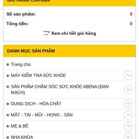
Số sản phẩm:
0
Tổng tiền:
0
Xem chi tiết giỏ hàng
DANH MỤC SẢN PHẨM
Trang chủ
MÁY KIỂM TRA SỨC KHỎE
SẢN PHẨM CHĂM SÓC SỨC KHỎE ABENA (ĐAN
MẠCH)
DUNG DỊCH - HÓA CHẤT
MẮT - TAI - MŨI - HỌNG - SẢN
MẸ & BÉ
NHA KHOA