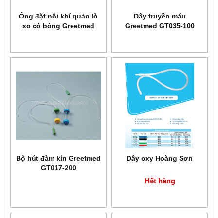
Ống đặt nội khí quản lò
Dây truyền máu
xo có bóng Greetmed
Greetmed GT035-100
GT014-700
Bộ hút đàm kín Greetmed
Dây oxy Hoàng Sơn
GT017-200
Hết hàng