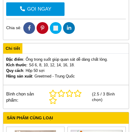
GỌI NGAY
Chia sẻ:
Chi tiết
Đặc điểm
: Ống trong suốt giúp quan sát dễ dàng chất lỏng.
Kích thước
: Số 6, 8, 10, 12, 14, 16, 18.
Quy cách
: Hộp 50 sợi
Hãng sản xuất
: Greetmed - Trung Quốc
Bình chọn sản
(
2.5
/
3
Bình
chọn
)
phẩm:
SẢN PHẨM CÙNG LOẠI