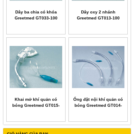
Dây ba chia có khóa
Dây oxy 2 nhánh
Greetmed GT033-100
Greetmed GT013-100
Khai mở khí quản có
Ống đặt nội khí quản có
bóng Greetmed GT015-
bóng Greetmed GT014-
100
100 (hoặc không bóng
Greetmed GT014-200)
GIỎ HÀNG CỦA BẠN