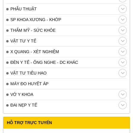
PHẪU THUẬT
SP KHOA XƯƠNG - KHỚP
THẨM MỸ - SỨC KHỎE
VẬT TƯ Y TẾ
X QUANG - XÉT NGHIỆM
ĐÈN Y TẾ - ỐNG NGHE - DC KHÁC
VẬT TƯ TIÊU HAO
MÁY ĐO HUYẾT ÁP
VỚ Y KHOA
ĐAI NẸP Y TẾ
HỖ TRỢ TRỰC TUYẾN