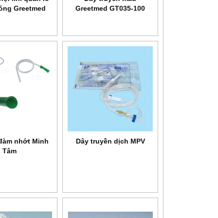
bóng Greetmed
Greetmed GT035-100
014-700
 đàm nhớt Minh
Dây truyền dịch MPV
Tâm