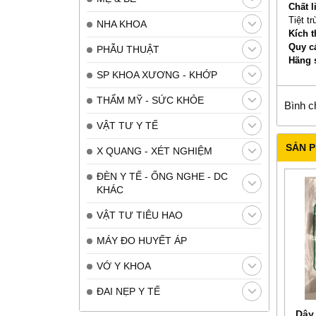
Chất l
Tiệt t
NHA KHOA
Kích 
Quy c
PHẪU THUẬT
Hãng 
SP KHOA XƯƠNG - KHỚP
THẨM MỸ - SỨC KHỎE
Bình c
VẬT TƯ Y TẾ
SẢN 
X QUANG - XÉT NGHIỆM
ĐÈN Y TẾ - ỐNG NGHE - DC
KHÁC
VẬT TƯ TIÊU HAO
MÁY ĐO HUYẾT ÁP
VỚ Y KHOA
ĐAI NẸP Y TẾ
Dây 