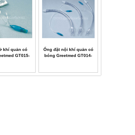
ở khí quản có
Ống đặt nội khí quản có
eetmed GT015-
bóng Greetmed GT014-
100
100 (hoặc không bóng
Greetmed GT014-200)
NEW