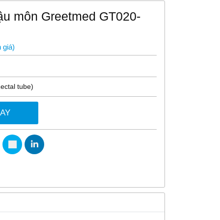
hậu môn Greetmed GT020-
 giá
)
ectal tube)
GAY