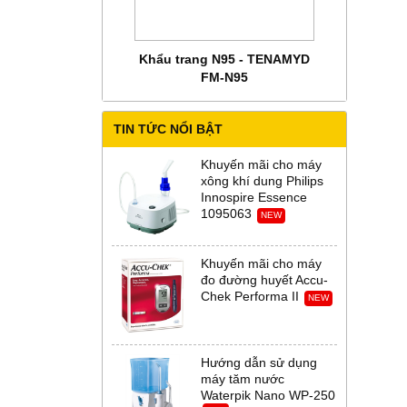
 CHĂM SÓC MẸ BẦU
Khẩu trang N95 - TENAMYD
Bộ trang phụ
 Abena Đan Mạch
FM-N95
Thời Th
TIN TỨC NỔI BẬT
Khuyến mãi cho máy
xông khí dung Philips
Innospire Essence
1095063
NEW
Khuyến mãi cho máy
đo đường huyết Accu-
Chek Performa II
NEW
Hướng dẫn sử dụng
máy tăm nước
Waterpik Nano WP-250