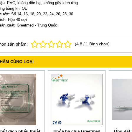
iệu
: PVC, không độc hại, không gây kích ứng.
rùng bằng khí OE.
thước
: Số 14, 16, 18, 20, 22, 24, 26, 28, 30
ách
: Hộp 40 sợi
sản xuất
: Greetmed - Trung Quốc
họn sản phẩm:
(
4.8
/
1
Bình chọn
)
PHẨM CÙNG LOẠI
hút dịch phẩu thuật
Khóa ba chia Greetmed
Ống đặt 