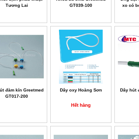
Tương Lai
GT039-100
xo có 
GT
út đàm kín Greetmed
Dây oxy Hoàng Sơn
Dây hút
GT017-200
Hết hàng