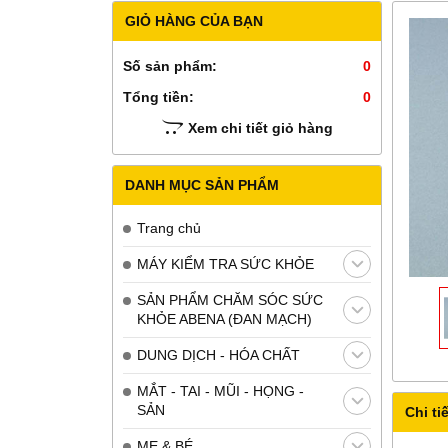
GIỎ HÀNG CỦA BẠN
Số sản phẩm:
0
Tổng tiền:
0
Xem chi tiết giỏ hàng
DANH MỤC SẢN PHẨM
Trang chủ
MÁY KIỂM TRA SỨC KHỎE
SẢN PHẨM CHĂM SÓC SỨC
KHỎE ABENA (ĐAN MẠCH)
DUNG DỊCH - HÓA CHẤT
MẮT - TAI - MŨI - HỌNG -
SẢN
Chi tiế
MẸ & BÉ