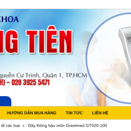
HƯỚNG DẪN MUA HÀNG
TIN TỨC
LIÊN HỆ
 tế các loại
Dây thông hậu môn Greetmed GT020-100