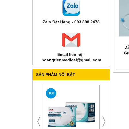
Zalo Đặt Hàng - 093 898 2478
Dâ
Gr
Email liên hệ -
hoangtienmedical@gmail.com
SẢN PHẨM NỔI BẬT
HOT