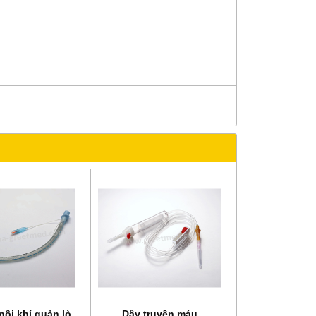
nội khí quản lò
Dây truyền máu