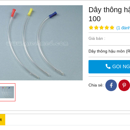
Dây thông 
100
(
1
đánh
Giá bán :
Dây thông hậu môn (R
GỌI N
Chia sẻ:
t