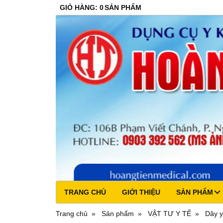
GIỎ HÀNG
:
0
SẢN PHẨM
TRANG CHỦ
GIỚI THIỆU
SẢN PHẨM
Trang chủ
Sản phẩm
VẬT TƯ Y TẾ
Dây y