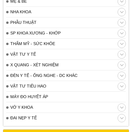
MẸ & BÉ
NHA KHOA
PHẪU THUẬT
SP KHOA XƯƠNG - KHỚP
THẨM MỸ - SỨC KHỎE
VẬT TƯ Y TẾ
X QUANG - XÉT NGHIỆM
ĐÈN Y TẾ - ỐNG NGHE - DC KHÁC
VẬT TƯ TIÊU HAO
MÁY ĐO HUYẾT ÁP
VỚ Y KHOA
ĐAI NẸP Y TẾ