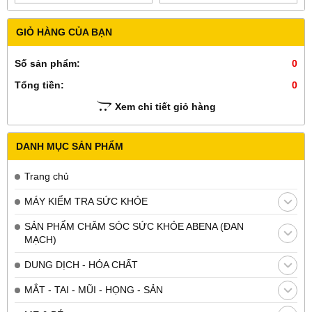
GIỎ HÀNG CỦA BẠN
Số sản phẩm:
0
Tổng tiền:
0
Xem chi tiết giỏ hàng
DANH MỤC SẢN PHẨM
Trang chủ
MÁY KIỂM TRA SỨC KHỎE
SẢN PHẨM CHĂM SÓC SỨC KHỎE ABENA (ĐAN
MẠCH)
DUNG DỊCH - HÓA CHẤT
MẮT - TAI - MŨI - HỌNG - SẢN