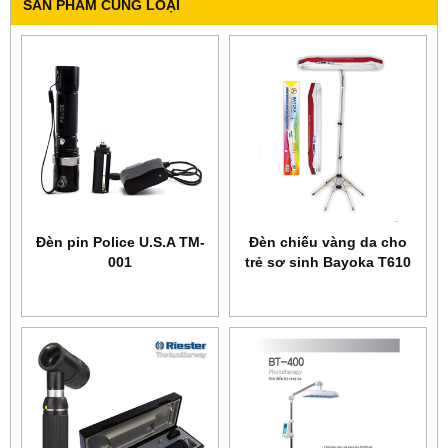
SẢN PHẨM CÙNG LOẠI
Đèn pin Police U.S.A TM-
Đèn chiếu vàng da cho
001
trẻ sơ sinh Bayoka T610