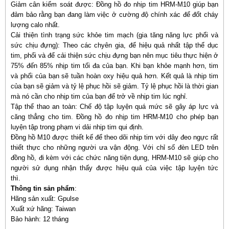
Giảm cân kiểm soát được: Đồng hồ đo nhịp tim HRM-M10 giúp bạn
đảm bảo rằng bạn đang làm việc ở cường độ chính xác để đốt cháy
lượng calo nhất.
Cải thiện tình trạng sức khỏe tim mạch (gia tăng năng lực phổi và
sức chịu đựng): Theo các chyên gia, để hiệu quả nhất tập thể dục
tim, phổi và để cải thiện sức chịu đựng bạn nên mục tiêu thực hiện ở
75% đến 85% nhịp tim tối đa của bạn. Khi bạn khỏe mạnh hơn, tim
và phổi của bạn sẽ tuần hoàn oxy hiệu quả hơn. Kết quả là nhịp tim
của bạn sẽ giảm và tỷ lệ phục hồi sẽ giảm. Tỷ lệ phục hồi là thời gian
mà nó cần cho nhịp tim của bạn để trở về nhịp tim lúc nghỉ.
Tập thể thao an toàn: Chế độ tập luyện quá mức sẽ gây áp lực và
căng thẳng cho tim. Đồng hồ đo nhịp tim HRM-M10 cho phép bạn
luyện tập trong phạm vi dải nhịp tim qui định.
Đồng hồ M10 được thiết kế để theo dõi nhịp tim với dây đeo ngực rất
thiết thực cho những người ưa vận động. Với chỉ số đèn LED trên
đồng hồ, đi kèm với các chức năng tiện dụng, HRM-M10 sẽ giúp cho
người sử dụng nhận thấy được hiệu quả của việc tập luyện tức
thì.
Thông tin sản phẩm
:
Hãng sản xuất: Gpulse
Xuất xứ hãng: Taiwan
Bảo hành: 12 tháng