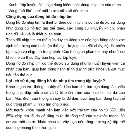
- Xanh: “tập luyện tốt” - bạn đang kiểm soát đúng nhịp tim của mình.
- Vàng: “cố lên” - chỉ một bước nữa sẽ đến đích.
Công dụng của đồng hồ đo nhịp tim
:
Đồng hồ đo nhịp tim là thiết bị theo dõi nhịp tim có thể được sử dụng
như dụng cụ hỗ trợ tập thể thao, các công cụ khuyến khích, phân
tích dữ liệu và là thiết bị an toàn.
Theo dõi nhịp tim có thể giúp duy trì động lực của bạn bằng cách xác
định số lượng các buổi tập thể dục, lượng calo đốt cháy, độ dài phiên
tập luyện và nhịp tim trung bình. Các thông tin phản hồi này như 1 sự
khích lệ và thúc đẩy bạn tiếp tục tập luyện.
Đồng hồ đo nhịp tim có thể được sử dụng như là huấn luyện viên cá
nhân của bạn, giúp bạn trong hành trình duy trì sức khỏe và đạt mục
tiêu tập thể dục.
Lợi ích sử dụng đồng hồ đo nhịp tim trong tập luyện?
Khỏe mạnh với thông tin đầy đủ: Cho bạn biết tim bạn đang làm việc
trong nhịp đập mỗi phút và tỷ lệ phần trăm của nhịp tim tối đa của
bạn. Mục đích của thông tin này là để đảm bảo rằng bạn đang tập thể
dục trong phạm vi nhịp tim cho phép.
Một người khỏe mạnh nên làm việc với trái tim của họ từ 65% đến
85% nhịp tim tối đa để tăng mức độ tổng thể của sự khỏe mạnh. Vì
cơ địa mỗi người khác nhau do vậy bạn nên tăng cường độ tập thể
dục nhẹ nhàng theo thời gian.