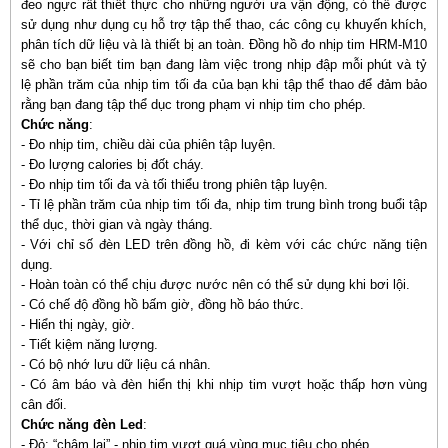
đeo ngực rất thiết thực cho những người ưa vận động, có thể được
sử dụng như dụng cụ hỗ trợ tập thể thao, các công cụ khuyến khích,
phân tích dữ liệu và là thiết bị an toàn. Đồng hồ đo nhịp tim HRM-M10
sẽ cho bạn biết tim bạn đang làm việc trong nhịp đập mỗi phút và tỷ
lệ phần trăm của nhịp tim tối đa của bạn khi tập thể thao để đảm bảo
rằng bạn đang tập thể dục trong phạm vi nhịp tim cho phép.
Chức năng
:
- Đo nhịp tim, chiều dài của phiên tập luyện.
- Đo lượng calories bị đốt cháy.
- Đo nhịp tim tối đa và tối thiểu trong phiên tập luyện.
- Tỉ lệ phần trăm của nhịp tim tối đa, nhịp tim trung bình trong buổi tập
thể dục, thời gian và ngày tháng.
- Với chỉ số đèn LED trên đồng hồ, đi kèm với các chức năng tiện
dụng.
- Hoàn toàn có thể chịu được nước nên có thể sử dụng khi bơi lội.
- Có chế độ đồng hồ bấm giờ, đồng hồ báo thức.
- Hiển thị ngày, giờ.
- Tiết kiệm năng lượng.
- Có bộ nhớ lưu dữ liệu cá nhân.
- Có âm báo và đèn hiển thị khi nhịp tim vượt hoặc thấp hơn vùng
cân đối.
Chức năng đèn Led
:
- Đỏ: “chậm lại” - nhịp tim vượt quá vùng mục tiêu cho phép.