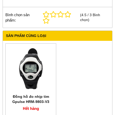
Bình chọn sản
(
4.5
/
3
Bình
chọn
)
phẩm:
SẢN PHẨM CÙNG LOẠI
Đồng hồ đo nhịp tim
Gpulse HRM-9803-V3
Hết hàng