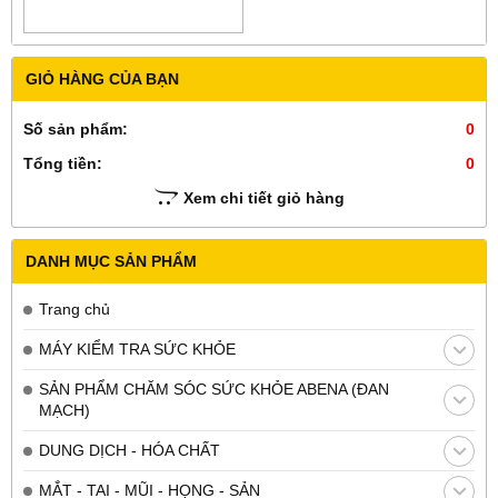
GIỎ HÀNG CỦA BẠN
Số sản phẩm:
0
Tổng tiền:
0
Xem chi tiết giỏ hàng
DANH MỤC SẢN PHẨM
Trang chủ
MÁY KIỂM TRA SỨC KHỎE
SẢN PHẨM CHĂM SÓC SỨC KHỎE ABENA (ĐAN
MẠCH)
DUNG DỊCH - HÓA CHẤT
MẮT - TAI - MŨI - HỌNG - SẢN