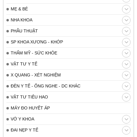
MẸ & BÉ
NHA KHOA
PHẪU THUẬT
SP KHOA XƯƠNG - KHỚP
THẨM MỸ - SỨC KHỎE
VẬT TƯ Y TẾ
X QUANG - XÉT NGHIỆM
ĐÈN Y TẾ - ỐNG NGHE - DC KHÁC
VẬT TƯ TIÊU HAO
MÁY ĐO HUYẾT ÁP
VỚ Y KHOA
ĐAI NẸP Y TẾ