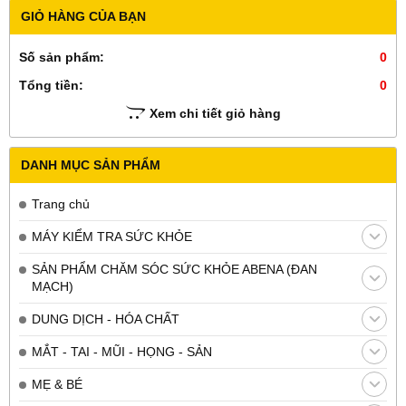
GIỎ HÀNG CỦA BẠN
Số sản phẩm:
0
Tổng tiền:
0
Xem chi tiết giỏ hàng
DANH MỤC SẢN PHẨM
Trang chủ
MÁY KIỂM TRA SỨC KHỎE
SẢN PHẨM CHĂM SÓC SỨC KHỎE ABENA (ĐAN
MẠCH)
DUNG DỊCH - HÓA CHẤT
MẮT - TAI - MŨI - HỌNG - SẢN
MẸ & BÉ