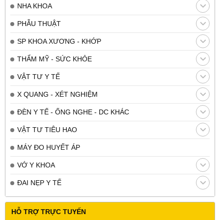
NHA KHOA
PHẪU THUẬT
SP KHOA XƯƠNG - KHỚP
THẨM MỸ - SỨC KHỎE
VẬT TƯ Y TẾ
X QUANG - XÉT NGHIỆM
ĐÈN Y TẾ - ỐNG NGHE - DC KHÁC
VẬT TƯ TIÊU HAO
MÁY ĐO HUYẾT ÁP
VỚ Y KHOA
ĐAI NẸP Y TẾ
HỖ TRỢ TRỰC TUYẾN