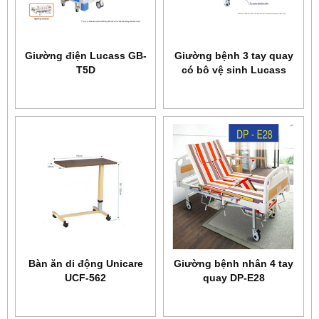
Giường điện Lucass GB-
Giường bệnh 3 tay quay
T5D
có bô vệ sinh Lucass
GB-T43
Bàn ăn di động Unicare
Giường bệnh nhân 4 tay
UCF-562
quay DP-E28