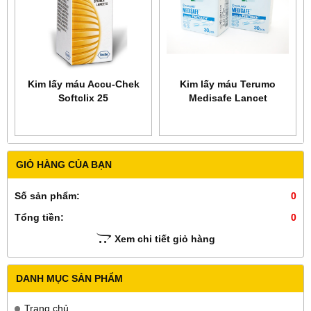
Kim lấy máu Accu-Chek
Kim lấy máu Terumo
Softclix 25
Medisafe Lancet
GIỎ HÀNG CỦA BẠN
Số sản phẩm:
0
Tổng tiền:
0
Xem chi tiết giỏ hàng
DANH MỤC SẢN PHẨM
Trang chủ