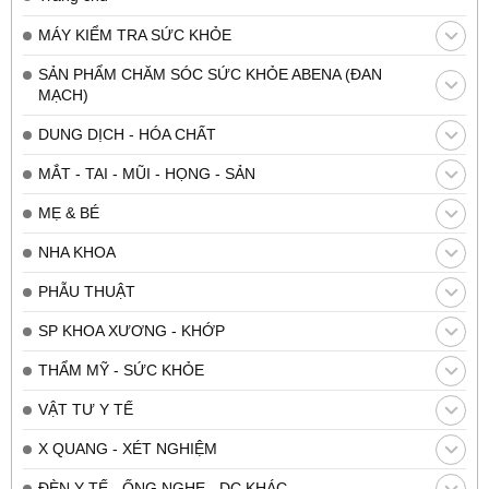
MÁY KIỂM TRA SỨC KHỎE
SẢN PHẨM CHĂM SÓC SỨC KHỎE ABENA (ĐAN
MẠCH)
DUNG DỊCH - HÓA CHẤT
MẮT - TAI - MŨI - HỌNG - SẢN
MẸ & BÉ
NHA KHOA
PHẪU THUẬT
SP KHOA XƯƠNG - KHỚP
THẨM MỸ - SỨC KHỎE
VẬT TƯ Y TẾ
X QUANG - XÉT NGHIỆM
ĐÈN Y TẾ - ỐNG NGHE - DC KHÁC