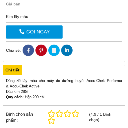
Giá bán :
Kim lấy máu
GỌI NGAY
Chia sẻ:
Chi tiết
Dùng để lấy máu cho máy đo đường huyết Accu-Chek Performa
&
Accu-Chek Active
Đầu kim 28G
Quy cách
: Hộp 200 cái
Bình chọn sản
(
4.9
/
1
Bình
chọn
)
phẩm: