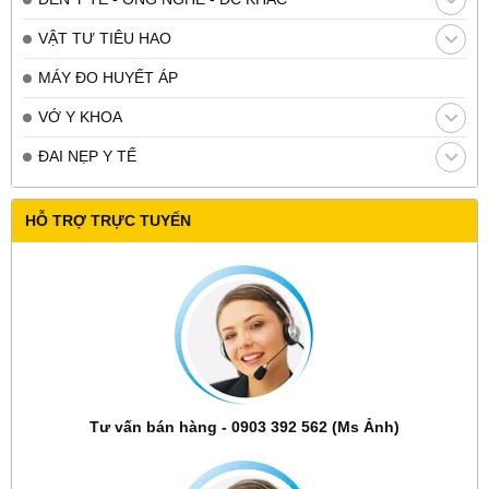
VẬT TƯ TIÊU HAO
MÁY ĐO HUYẾT ÁP
VỚ Y KHOA
ĐAI NẸP Y TẾ
HỖ TRỢ TRỰC TUYẾN
Tư vấn bán hàng - 0903 392 562 (Ms Ảnh)