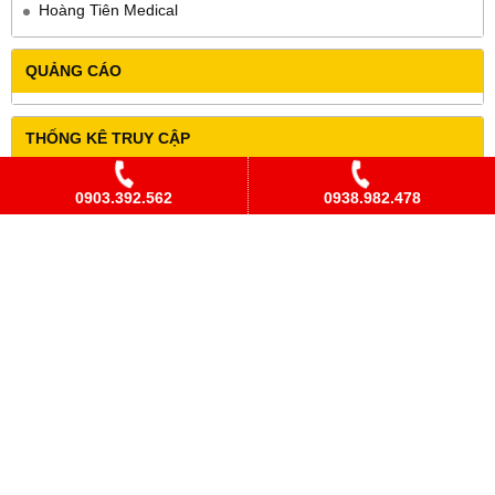
Hoàng Tiên Medical
QUẢNG CÁO
THỐNG KÊ TRUY CẬP
Đang online
12
0903.392.562
0938.982.478
Hôm nay
252
Hôm qua
254
Trong tuần
6,837
Trong tháng
11,572
Tổng cộng
21,350,874
Cửa Hàng DCYK Hoàng Tiên
Địa chỉ
:
106B Phạm Viết Chánh, Phường Nguyễn Cư Trinh, Quận
1, TP. HCM
Điện Thoại
:
(028) 3925 5471 /
Đặt hàng: 093 898 2478 (Zalo)
Hotline
:
0903 392 562
(Ms Ảnh)
Email
:
hoangtienmedical@gmail.com