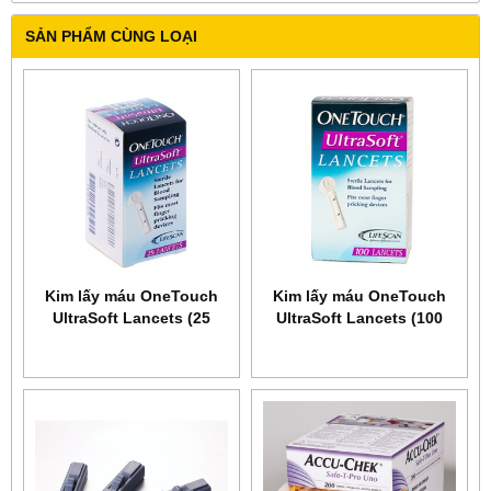
SẢN PHẨM CÙNG LOẠI
Kim lấy máu OneTouch
Kim lấy máu OneTouch
UltraSoft Lancets (25
UltraSoft Lancets (100
kim)
kim)