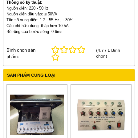
Thông số kỹ thuật:
Nguồn điện: 220 - 50Hz
Nguồn điện đầu vào: ≤ 50VA
Tần số xung điện: 1.2 - 55 Hz, ± 30%
Cầu chì hữu dụng: thấp hơn 10.5A
Bề rộng của bước sóng: 0.6ms
Bình chọn sản
(
4.7
/
1
Bình
chọn
)
phẩm:
SẢN PHẨM CÙNG LOẠI