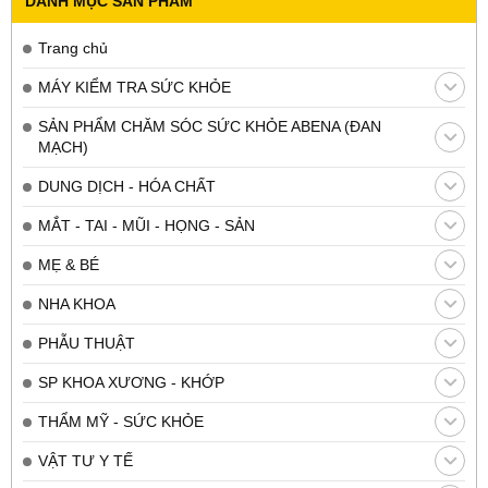
DANH MỤC SẢN PHẨM
Trang chủ
MÁY KIỂM TRA SỨC KHỎE
SẢN PHẨM CHĂM SÓC SỨC KHỎE ABENA (ĐAN
MẠCH)
DUNG DỊCH - HÓA CHẤT
MẮT - TAI - MŨI - HỌNG - SẢN
MẸ & BÉ
NHA KHOA
PHẪU THUẬT
SP KHOA XƯƠNG - KHỚP
THẨM MỸ - SỨC KHỎE
VẬT TƯ Y TẾ