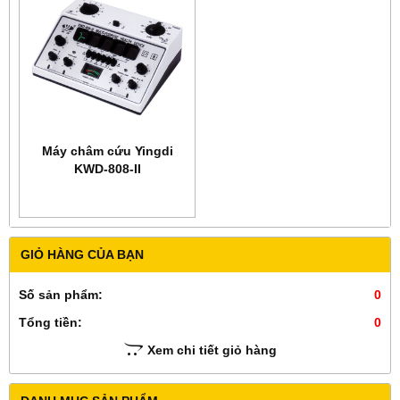
Máy châm cứu Yingdi
KWD-808-II
GIỎ HÀNG CỦA BẠN
Số sản phẩm:
0
Tổng tiền:
0
Xem chi tiết giỏ hàng