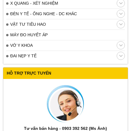
X QUANG - XÉT NGHIỆM
ĐÈN Y TẾ - ỐNG NGHE - DC KHÁC
VẬT TƯ TIÊU HAO
MÁY ĐO HUYẾT ÁP
VỚ Y KHOA
ĐAI NẸP Y TẾ
HỖ TRỢ TRỰC TUYẾN
Tư vấn bán hàng - 0903 392 562 (Ms Ảnh)