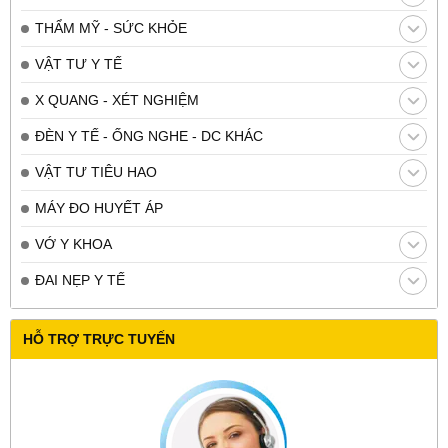
THẨM MỸ - SỨC KHỎE
VẬT TƯ Y TẾ
X QUANG - XÉT NGHIỆM
ĐÈN Y TẾ - ỐNG NGHE - DC KHÁC
VẬT TƯ TIÊU HAO
MÁY ĐO HUYẾT ÁP
VỚ Y KHOA
ĐAI NẸP Y TẾ
HỖ TRỢ TRỰC TUYẾN