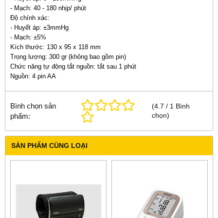
- Mạch: 40 - 180 nhịp/ phút
Độ chính xác:
- Huyết áp: ±3mmHg
- Mạch: ±5%
Kích thước: 130 x 95 x 118 mm
Trọng lượng: 300 gr (không bao gồm pin)
Chức năng tự động tắt nguồn: tắt sau 1 phút
Nguồn: 4 pin AA
Bình chọn sản
(
4.7
/
1
Bình
chọn
)
phẩm:
SẢN PHẨM CÙNG LOẠI