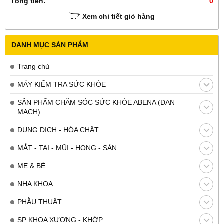
Tổng tiền:
0
Xem chi tiết giỏ hàng
DANH MỤC SẢN PHẨM
Trang chủ
MÁY KIỂM TRA SỨC KHỎE
SẢN PHẨM CHĂM SÓC SỨC KHỎE ABENA (ĐAN
MẠCH)
DUNG DỊCH - HÓA CHẤT
MẮT - TAI - MŨI - HỌNG - SẢN
MẸ & BÉ
NHA KHOA
PHẪU THUẬT
SP KHOA XƯƠNG - KHỚP