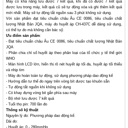
Máy có khả năng lưu được 7 kết quả, khi đã có được 7 kết quả
được lưu trong máy, kết quả cũ sẽ tự động xóa và ghi thêm kết quả
mới nhất. Máy sẽ tự động tắt nguồn sau 3 phút không sử dụng.
Với sản phẩm đạt tiêu chuẩn châu Âu CE 0086, tiêu chuẩn chất
lượng Nhật Bản JQA, máy đo huyết áp CH-437C dễ dàng sử dụng,
có thể tự đo mà không cần bác sỹ.
Ưu điểm sản phẩm
:
- Đạt tiêu chuẩn châu Âu CE 0086, tiêu chuẩn chất lượng Nhật Bản
JQA
- Phân chia chỉ số huyết áp theo phân loại của tổ chức y tế thế giới
WHO
- Màn hình LCD lớn, hiển thị rõ nét huyết áp tối đa, huyết áp tối thiểu
và nhịp tim
- Máy đo hoàn toàn tự động, sử dụng phương pháp dao động kế
- Hướng dẫn tư thế đo ngay trên vòng bít được tạo khuôn sẵn
- Tự động tắt nguồn khi không sử dụng
- Có khay đựng vòng bit gắn phía sau máy
- Bộ nhớ lưu được 7 kết quả
- Tuổi thọ pin: 700 lần đo
Thông số kỹ thuật
:
Nguyên lý đo: Phương pháp dao động kế.
Dải đo:
- Huyết áp: 0 - 280mmHg