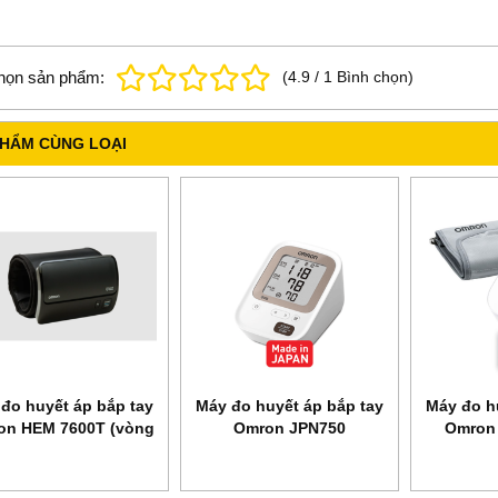
họn sản phẩm:
(
4.9
/
1
Bình chọn
)
PHẨM CÙNG LOẠI
đo huyết áp bắp tay
Máy đo huyết áp bắp tay
Máy đo h
on HEM 7600T (vòng
Omron JPN750
Omron
bit liền máy)