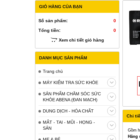
GIỎ HÀNG CỦA BẠN
Số sản phẩm:
0
Tổng tiền:
0
Xem chi tiết giỏ hàng
DANH MỤC SẢN PHẨM
Trang chủ
MÁY KIỂM TRA SỨC KHỎE
SẢN PHẨM CHĂM SÓC SỨC
KHỎE ABENA (ĐAN MẠCH)
DUNG DỊCH - HÓA CHẤT
Chi tiế
MẮT - TAI - MŨI - HỌNG -
SẢN
Gồm hu
Hãng 
MẸ & BÉ