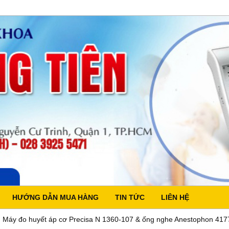
HƯỚNG DẪN MUA HÀNG
TIN TỨC
LIÊN HỆ
Máy đo huyết áp cơ Precisa N 1360-107 & ống nghe Anestophon 417