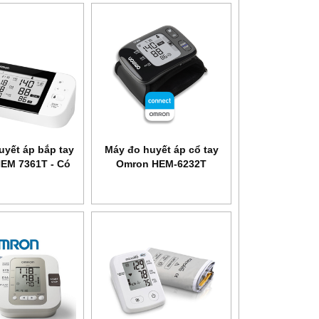
uyết áp bắp tay
Máy đo huyết áp cổ tay
EM 7361T - Có
Omron HEM-6232T
báo đột quỵ