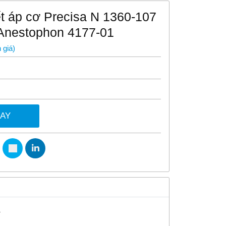
t áp cơ Precisa N 1360-107
Anestophon 4177-01
 giá
)
GAY
1