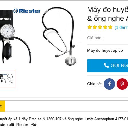
Máy đo huyế
& ống nghe 
(
1
đánh
Giá bán :
Máy đo huyết áp cơ
GỌI N
Chia sẻ:
t
yết áp kế 1 dây Precisa N 1360-107 và ống nghe 1 mặt Anestophon 4177-0
sản xuất
: Riester - Đức