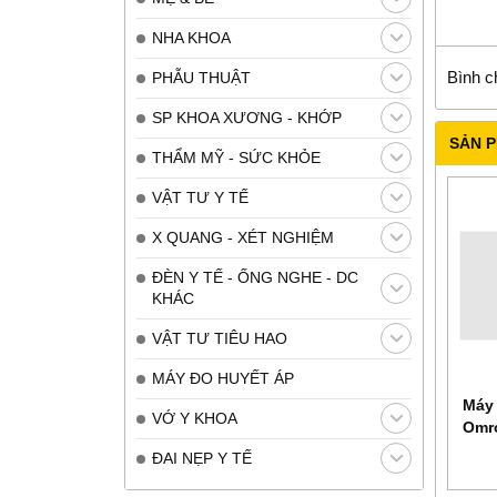
NHA KHOA
Bình c
PHẪU THUẬT
SP KHOA XƯƠNG - KHỚP
SẢN 
THẨM MỸ - SỨC KHỎE
VẬT TƯ Y TẾ
X QUANG - XÉT NGHIỆM
ĐÈN Y TẾ - ỐNG NGHE - DC
KHÁC
VẬT TƯ TIÊU HAO
MÁY ĐO HUYẾT ÁP
Máy 
VỚ Y KHOA
Omr
ĐAI NẸP Y TẾ