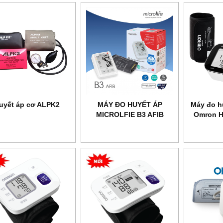
uyết áp cơ ALPK2
MÁY ĐO HUYẾT ÁP
Máy đo h
MICROLFIE B3 AFIB
Omron H
ADVANCE
cảnh 