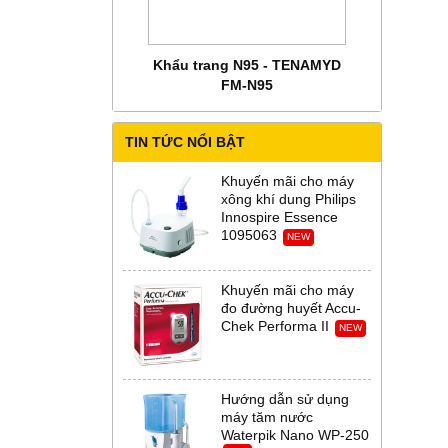
 CHĂM SÓC MẸ BẦU
Khẩu trang N95 - TENAMYD
Bộ trang phụ
 Abena Đan Mạch
FM-N95
Thời Th
TIN TỨC NỔI BẬT
Khuyến mãi cho máy
xông khí dung Philips
Innospire Essence
1095063
NEW
Khuyến mãi cho máy
đo đường huyết Accu-
Chek Performa II
NEW
Hướng dẫn sử dụng
máy tăm nước
Waterpik Nano WP-250