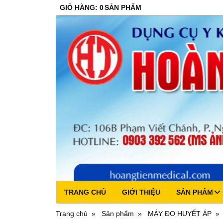
GIỎ HÀNG
:
0
SẢN PHẨM
TRANG CHỦ
GIỚI THIỆU
SẢN PHẨM
Trang chủ
Sản phẩm
MÁY ĐO HUYẾT ÁP