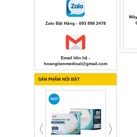
Máy
Zalo Đặt Hàng - 093 898 2478
Email liên hệ -
hoangtienmedical@gmail.com
SẢN PHẨM NỔI BẬT
HOT