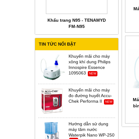
Má
 CHĂM SÓC MẸ BẦU
Khẩu trang N95 - TENAMYD
Bộ trang phụ
 Abena Đan Mạch
FM-N95
Thời Th
TIN TỨC NỔI BẬT
Khuyến mãi cho máy
xông khí dung Philips
Innospire Essence
1095063
NEW
Khuyến mãi cho máy
đo đường huyết Accu-
Má
Chek Performa II
NEW
bì
Hướng dẫn sử dụng
máy tăm nước
Waterpik Nano WP-250