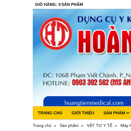
GIỎ HÀNG
:
0
SẢN PHẨM
TRANG CHỦ
GIỚI THIỆU
SẢN PHẨM
Trang chủ
Sản phẩm
VẬT TƯ Y TẾ
Máy h