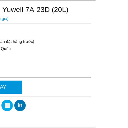
h Yuwell 7A-23D (20L)
 giá
)
Cần đặt hàng trước)
g Quốc
GAY