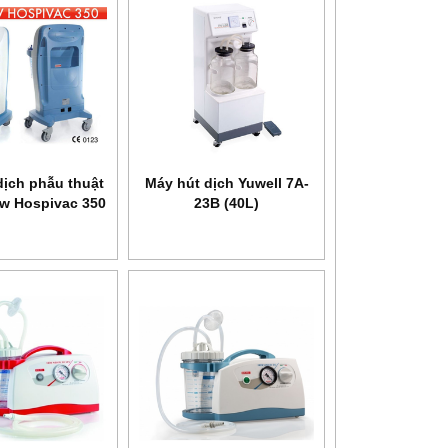
dịch phẫu thuật
Máy hút dịch Yuwell 7A-
ew Hospivac 350
23B (40L)
410356/01
NEW