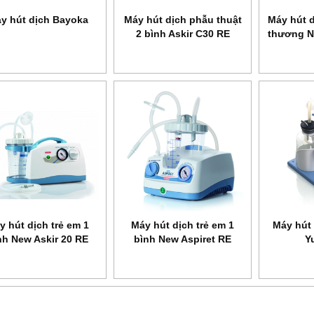
y hút dịch Bayoka
Máy hút dịch phẫu thuật
Máy hút d
2 bình Askir C30 RE
thương N
c phòng dịch
Phun sát khuẩn toàn thân
Dụng cụ tập thở BIO
410250/01
RE 
anh Bình
ASFA
VIS 01
y hút dịch trẻ em 1
Máy hút dịch trẻ em 1
Máy hút
nh New Askir 20 RE
bình New Aspiret RE
Y
310100/12
310001