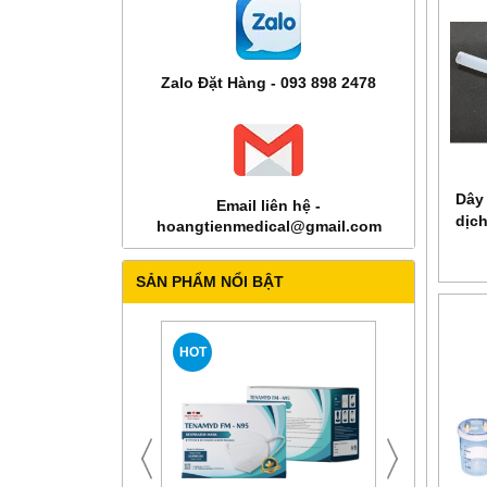
Zalo Đặt Hàng - 093 898 2478
Dây 
Email liên hệ -
dịch
hoangtienmedical@gmail.com
SẢN PHẨM NỔI BẬT
HOT