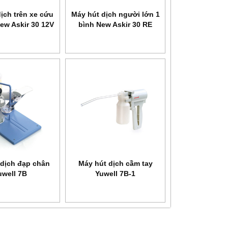
ịch trên xe cứu
Máy hút dịch người lớn 1
ew Askir 30 12V
bình New Askir 30 RE
HEALTH
Máy xông khí dung siêu âm
Máy xông khí dung Microlife
310150/02
310100/02
SANITY AP 2717 PRO
NEB 200
 dịch đạp chân
Máy hút dịch cầm tay
uwell 7B
Yuwell 7B-1