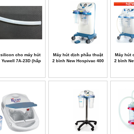
silicon cho máy hút
Máy hút dịch phẫu thuật
Máy hút 
 Yuwell 7A-23D (hấp
2 bình New Hospivac 400
2 bình N
được)
RE 410350/01
RE 