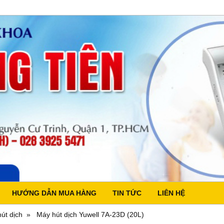
HƯỚNG DẪN MUA HÀNG
TIN TỨC
LIÊN HỆ
út dịch
Máy hút dịch Yuwell 7A-23D (20L)