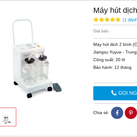
Máy hút dịc
(
1
đánh
Giá bán :
Máy hút dịch 2 bình (
Jiangsu Yuyue - Trun
Công suất: 20 lít
Bảo hành: 12 tháng
GỌI N
Chia sẻ: