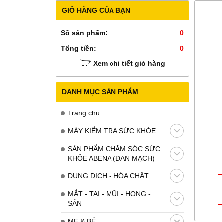
GIỎ HÀNG CỦA BẠN
Số sản phẩm:
0
Tổng tiền:
0
Xem chi tiết giỏ hàng
DANH MỤC SẢN PHẨM
Trang chủ
MÁY KIỂM TRA SỨC KHỎE
SẢN PHẨM CHĂM SÓC SỨC
KHỎE ABENA (ĐAN MẠCH)
DUNG DỊCH - HÓA CHẤT
MẮT - TAI - MŨI - HỌNG -
SẢN
MẸ & BÉ