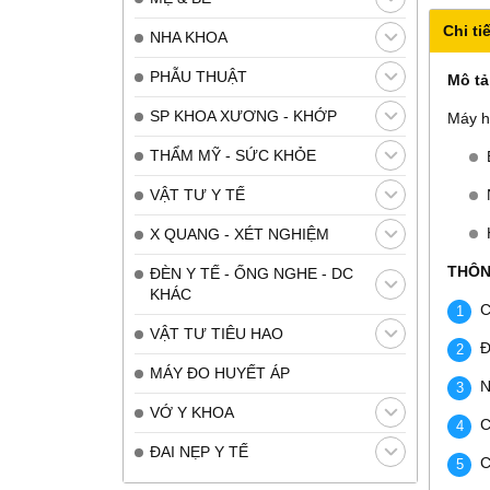
Chi tiế
NHA KHOA
PHẪU THUẬT
Mô tả
SP KHOA XƯƠNG - KHỚP
Máy h
THẨM MỸ - SỨC KHỎE
VẬT TƯ Y TẾ
X QUANG - XÉT NGHIỆM
THÔN
ĐÈN Y TẾ - ỐNG NGHE - DC
KHÁC
VẬT TƯ TIÊU HAO
Đ
MÁY ĐO HUYẾT ÁP
N
VỚ Y KHOA
C
ĐAI NẸP Y TẾ
C