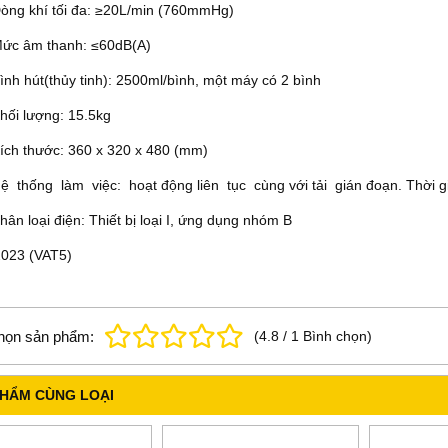
òng khí tối đa: ≥20L/min (760mmHg)
ức âm thanh: ≤60dB(A)
ình hút(thủy tinh): 2500ml/bình, một máy có 2 bình
hối lượng: 15.5kg
ích thước: 360 x 320 x 480 (mm)
ệ thống làm việc: hoạt động liên tục cùng với tải gián đoạn. Thời gian
hân loại điện: Thiết bị loại I, ứng dụng nhóm B
023 (VAT5)
họn sản phẩm:
(
4.8
/
1
Bình chọn
)
PHẨM CÙNG LOẠI