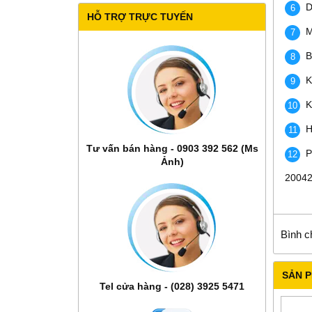
D
HỖ TRỢ TRỰC TUYẾN
M
B
K
K
H
Tư vấn bán hàng - 0903 392 562 (Ms
P
Ảnh)
20042
Bình c
SẢN 
Tel cửa hàng - (028) 3925 5471