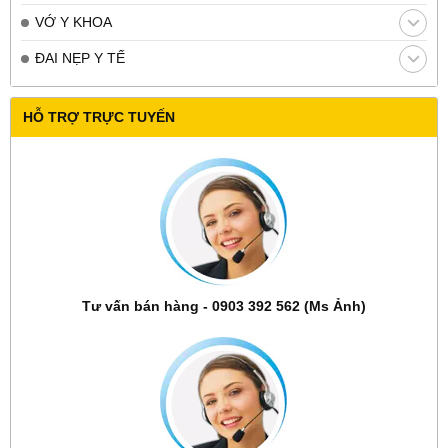
VỚ Y KHOA
ĐAI NẸP Y TẾ
HỖ TRỢ TRỰC TUYẾN
Tư vấn bán hàng - 0903 392 562 (Ms Ảnh)