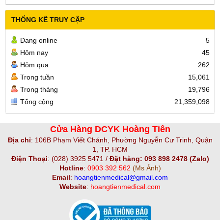
THỐNG KÊ TRUY CẬP
Đang online
5
Hôm nay
45
Hôm qua
262
Trong tuần
15,061
Trong tháng
19,796
Tổng cộng
21,359,098
Cửa Hàng DCYK Hoàng Tiên
Địa chỉ
:
106B Phạm Viết Chánh, Phường Nguyễn Cư Trinh, Quận
1, TP. HCM
Điện Thoại
:
(028) 3925 5471 /
Đặt hàng: 093 898 2478 (Zalo)
Hotline
:
0903 392 562
(Ms Ảnh)
Email
:
hoangtienmedical@gmail.com
Website
:
hoangtienmedical.com