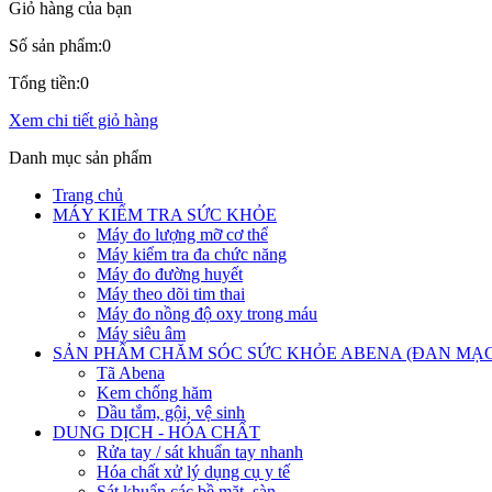
Giỏ hàng của bạn
Số sản phẩm:
0
Tổng tiền:
0
Xem chi tiết giỏ hàng
Danh mục sản phẩm
Trang chủ
MÁY KIỂM TRA SỨC KHỎE
Máy đo lượng mỡ cơ thể
Máy kiểm tra đa chức năng
Máy đo đường huyết
Máy theo dõi tim thai
Máy đo nồng độ oxy trong máu
Máy siêu âm
SẢN PHẨM CHĂM SÓC SỨC KHỎE ABENA (ĐAN MẠ
Tã Abena
Kem chống hăm
Dầu tắm, gội, vệ sinh
DUNG DỊCH - HÓA CHẤT
Rửa tay / sát khuẩn tay nhanh
Hóa chất xử lý dụng cụ y tế
Sát khuẩn các bề mặt, sàn