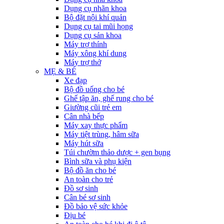
Dụng cụ nhãn khoa
Bộ đặt nội khí quản
Dụng cụ tai mũi họng
Dụng cụ sản khoa
Máy trợ thính
Máy xông khí dung
Máy trợ thở
MẸ & BÉ
Xe đạp
Bộ đồ uống cho bé
Ghế tập ăn, ghế rung cho bé
Giường cũi trẻ em
Cân nhà bếp
Máy xay thực phẩm
Máy tiệt trùng, hâm sữa
Máy hút sữa
Túi chườm thảo dược + gen bụng
Bình sữa và phụ kiện
Bộ đồ ăn cho bé
An toàn cho trẻ
Đồ sơ sinh
Cân bé sơ sinh
Đồ bảo vệ sức khỏe
Địu bé