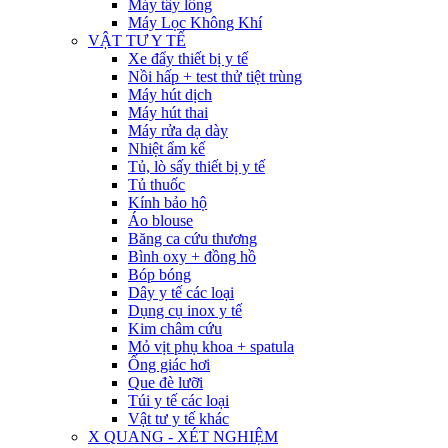
Máy tẩy lông
Máy Lọc Không Khí
VẬT TƯ Y TẾ
Xe đẩy thiết bị y tế
Nồi hấp + test thử tiệt trùng
Máy hút dịch
Máy hút thai
Máy rửa dạ dày
Nhiệt ẩm kế
Tủ, lò sấy thiết bị y tế
Tủ thuốc
Kính bảo hộ
Áo blouse
Băng ca cứu thương
Bình oxy + đồng hồ
Bóp bóng
Dây y tế các loại
Dụng cụ inox y tế
Kim châm cứu
Mỏ vịt phụ khoa + spatula
Ống giác hơi
Que đè lưỡi
Túi y tế các loại
Vật tư y tế khác
X QUANG - XÉT NGHIỆM