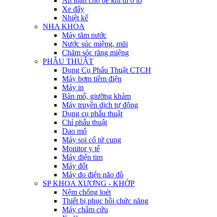
An toàn cho bé khi đi ô tô
Xe đẩy
Nhiệt kế
NHA KHOA
Máy tăm nước
Nước súc miệng, mũi
Chăm sóc răng miệng
PHẪU THUẬT
Dụng Cụ Phẩu Thuật CTCH
Máy bơm tiêm điện
Máy in
Bàn mổ, giường khám
Máy truyền dịch tự động
Dụng cụ phẫu thuật
Chỉ phẫu thuật
Dao mổ
Máy soi cổ tử cung
Monitor y tế
Máy điện tim
Máy đốt
Máy đo điện não đồ
SP KHOA XƯƠNG - KHỚP
Nệm chống loét
Thiết bị phục hồi chức năng
Máy châm cứu