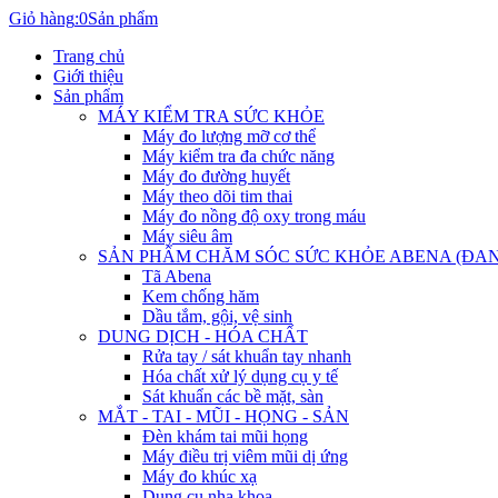
Giỏ hàng
:
0
Sản phẩm
Trang chủ
Giới thiệu
Sản phẩm
MÁY KIỂM TRA SỨC KHỎE
Máy đo lượng mỡ cơ thể
Máy kiểm tra đa chức năng
Máy đo đường huyết
Máy theo dõi tim thai
Máy đo nồng độ oxy trong máu
Máy siêu âm
SẢN PHẨM CHĂM SÓC SỨC KHỎE ABENA (ĐA
Tã Abena
Kem chống hăm
Dầu tắm, gội, vệ sinh
DUNG DỊCH - HÓA CHẤT
Rửa tay / sát khuẩn tay nhanh
Hóa chất xử lý dụng cụ y tế
Sát khuẩn các bề mặt, sàn
MẮT - TAI - MŨI - HỌNG - SẢN
Đèn khám tai mũi họng
Máy điều trị viêm mũi dị ứng
Máy đo khúc xạ
Dụng cụ nha khoa