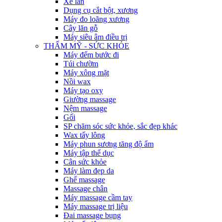
Xe lăn
Dụng cụ cắt bột, xương
Máy đo loãng xương
Cây lăn gỗ
Máy siêu âm điều trị
THẨM MỸ - SỨC KHỎE
Máy đếm bước đi
Túi chườm
Máy xông mặt
Nồi wax
Máy tạo oxy
Giường massage
Nệm massage
Gối
SP chăm sóc sức khỏe, sắc đẹp khác
Wax tẩy lông
Máy phun sương tăng độ ẩm
Máy tập thể dục
Cân sức khỏe
Máy làm đẹp da
Ghế massage
Massage chân
Máy massage cầm tay
Máy massage trị liệu
Đai massage bụng