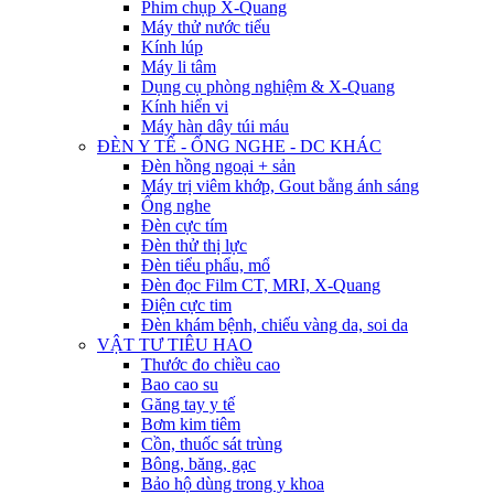
Phim chụp X-Quang
Máy thử nước tiểu
Kính lúp
Máy li tâm
Dụng cụ phòng nghiệm & X-Quang
Kính hiển vi
Máy hàn dây túi máu
ĐÈN Y TẾ - ỐNG NGHE - DC KHÁC
Đèn hồng ngoại + sản
Máy trị viêm khớp, Gout bằng ánh sáng
Ống nghe
Đèn cực tím
Đèn thử thị lực
Đèn tiểu phẩu, mổ
Đèn đọc Film CT, MRI, X-Quang
Điện cực tim
Đèn khám bệnh, chiếu vàng da, soi da
VẬT TƯ TIÊU HAO
Thước đo chiều cao
Bao cao su
Găng tay y tế
Bơm kim tiêm
Cồn, thuốc sát trùng
Bông, băng, gạc
Bảo hộ dùng trong y khoa