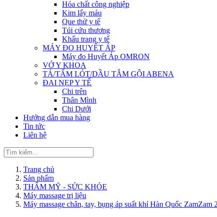
Hóa chất công nghiệp
Kim lấy máu
Que thử y tế
Túi cứu thương
Khẩu trang y tế
MÁY ĐO HUYẾT ÁP
Máy đo Huyết Áp OMRON
VỚ Y KHOA
TẢ/TẤM LÓT/DẦU TẮM GỘI ABENA
ĐAI NẸP Y TẾ
Chi trên
Thân Mình
Chi Dưới
Hướng dẫn mua hàng
Tin tức
Liên hệ
Trang chủ
Sản phẩm
THẨM MỸ - SỨC KHỎE
Máy massage trị liệu
Máy massage chân, tay, bụng áp suất khí Hàn Quốc ZamZam 